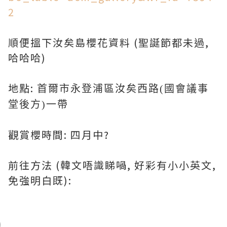
2
順便搵下汝矣島櫻花資料 (聖誕節都未過,
哈哈哈)
地點:
首爾市永登浦區汝矣西路(國會議事
堂後方)一帶
觀賞櫻時間: 四月中?
前往方法 (韓文唔識睇喎, 好彩有小小英文,
免強明白既):