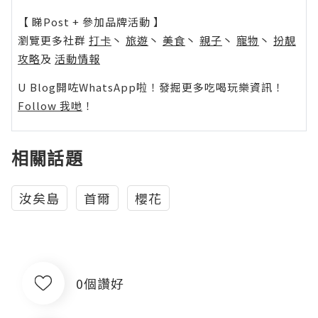
【 睇Post + 參加品牌活動 】
瀏覽更多社群
打卡
丶
旅遊
丶
美食
丶
親子
丶
寵物
丶
扮靚
攻略
及
活動情報
U Blog開咗WhatsApp啦！發掘更多吃喝玩樂資訊！
Follow 我哋
！
相關話題
汝矣島
首爾
櫻花
0個讚好