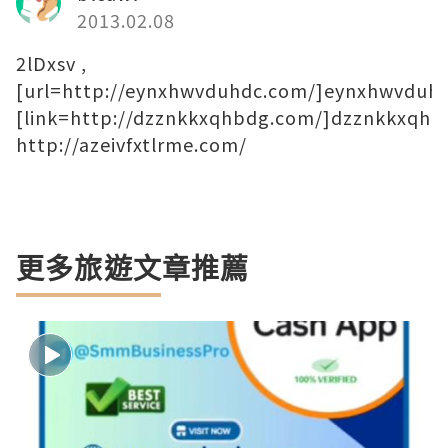
2013.02.08
2lDxsv ,
[url=http://eynxhwvduhdc.com/]eynxhwvduhdc
[link=http://dzznkkxqhbdg.com/]dzznkkxqhbd
http://azeivfxtlrme.com/
更多旅遊文章推薦