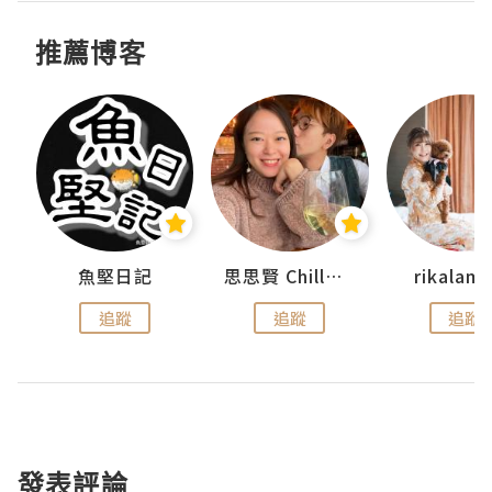
推薦博客
urnal
魚堅日記
思思賢 ChillMyBabe
rikala
追蹤
追蹤
追蹤
發表評論