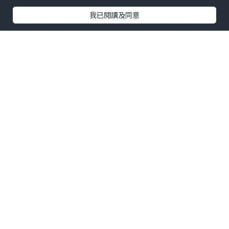
我已閱讀及同意
1個人慳 1 萬，2 個人慳 2 萬, \^0^/ So Crazy (請
唔好笑我少見多怪 ^^)
有同事問我點樣儲里數?
我話: 主要係用信用卡慢慢儲分，跟住一次過換分
(我用 Citibank Rewards 要比手續費,而積分是無
限期)‧
另外不時留意同 Asia miles 有關既遊戲，例如之前
iButterfly 有撲里數遊戲，我捉到 5000 里數。
睇 Blog or Forum 學里數達人儲里數方法。
綜合以下有幾種方法賺里數:
1.) 信用卡
東亞 Flyer World