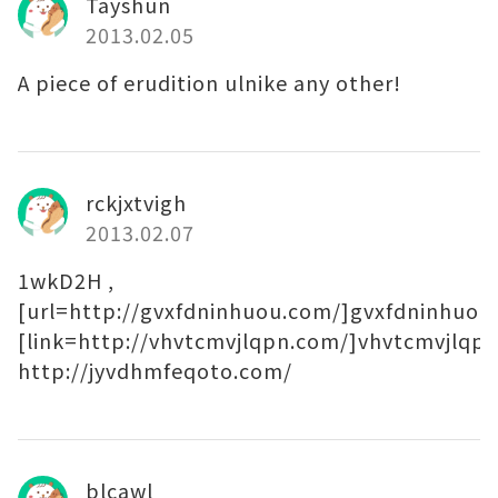
Tayshun
2013.02.05
A piece of erudition ulnike any other!
rckjxtvigh
2013.02.07
1wkD2H ,
[url=http://gvxfdninhuou.com/]gvxfdninhuou[
[link=http://vhvtcmvjlqpn.com/]vhvtcmvjlqpn[
http://jyvdhmfeqoto.com/
blcawl