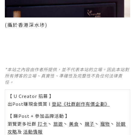
(攝於香港深水埗)
*本站之內容由作者所提供，並不代表本站的立場。因此本站對
所有博客的立場、真實性、準確性及完整性不負任何法律責
任。
【 U Creator 招募 】
出Post賺現金獎賞 l
登記《社群創作有價企劃》
【 睇Post + 參加品牌活動 】
瀏覽更多社群
打卡
丶
旅遊
丶
美食
丶
親子
丶
寵物
丶
扮靚
攻略
及
活動情報