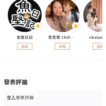
urnal
魚堅日記
思思賢 ChillMyBabe
rikala
追蹤
追蹤
追蹤
發表評論
登入
發表評論