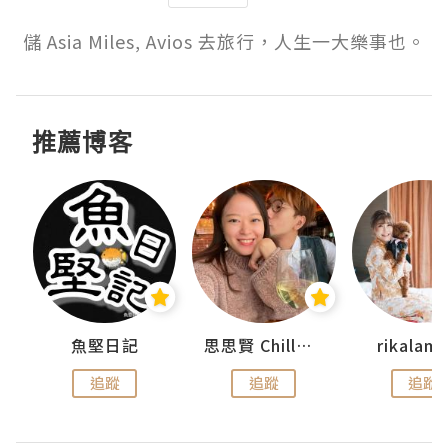
儲 Asia Miles, Avios 去旅行，人生一大樂事也。
推薦博客
urnal
魚堅日記
思思賢 ChillMyBabe
rikala
追蹤
追蹤
追蹤