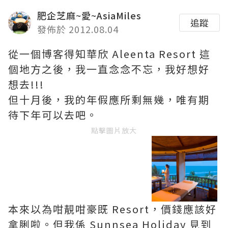
肥企芝麻~愛~AsiaMiles
追蹤
發佈於 2012.08.04
從一個博客得知華欣 Aleenta Resort 這
個地方之後，我一直念念不忘，我好想好
想去!!!
但十月後，我的年假應所剩無幾，唯有期
待下年可以去吧。
點擊圖片放大
本來以為咁靚咁豪既 Resort，價錢應該好
拿脷啦。但我係 Sunnsea Holiday 見到