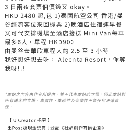
3 日兩夜套票個價錢又 okay。
HKD 2480 起,包 1)泰國航空公司 香港/曼
谷經濟客位來回機票 2)晚酒店住宿連早餐
又可代安排機場至酒店接送 Mini Van每車
最多6人，單程 HKD900
由曼谷去華欣車程大約 2.5 至 3 小時
我好想好想去呀， Aleenta Resort，你等
我呀!!!
*本站之內容由作者所提供，並不代表本站的立場。因此本站對
所有博客的立場、真實性、準確性及完整性不負任何法律責
任。
【 U Creator 招募 】
出Post賺現金獎賞 l
登記《社群創作有價企劃》