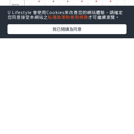
U Lifestyle 會使用Cookies來改善您的網站體驗，請確定
您同意接受本網站之
私隱政策和使用條款
才可繼續瀏覽。
我已閱讀及同意
1個人慳 1 萬，2 個人慳 2 萬, \^0^/ So Crazy (請
唔好笑我少見多怪 ^^)
有同事問我點樣儲里數?
我話: 主要係用信用卡慢慢儲分，跟住一次過換分
(我用 Citibank Rewards 要比手續費,而積分是無
限期)‧
另外不時留意同 Asia miles 有關既遊戲，例如之前
iButterfly 有撲里數遊戲，我捉到 5000 里數。
睇 Blog or Forum 學里數達人儲里數方法。
綜合以下有幾種方法賺里數: