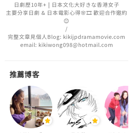
日劇歷10年+ | 日本文化大好きな香港女子

主要分享日劇 & 日本電影心得🌸🎞️ 歡迎合作邀約
😊

/

完整文章見個人Blog: kikijpdramamovie.com

email: kikiwong098@hotmail.com
推薦博客