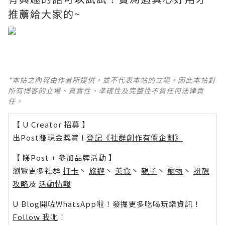
推薦給大家的~
*本站之內容由作者所提供，並不代表本站的立場。因此本站對
所有博客的立場、真實性、準確性及完整性不負任何法律責
任。
【 U Creator 招募 】
出Post賺現金獎賞 l
登記《社群創作有價企劃》
【 睇Post + 參加品牌活動 】
瀏覽更多社群
打卡
丶
旅遊
丶
美食
丶
親子
丶
寵物
丶
扮靚
攻略
及
活動情報
U Blog開咗WhatsApp啦！發掘更多吃喝玩樂資訊！
Follow 我哋
！