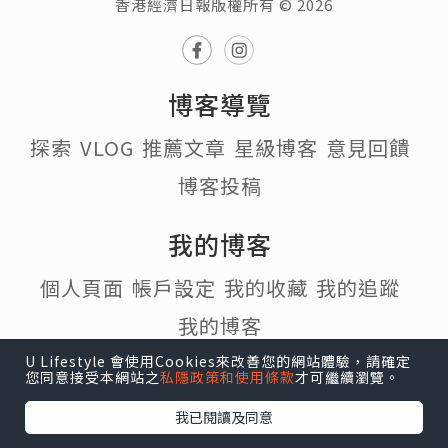
香港經濟日報版權所有 © 2026
博客導覽
探索
VLOG
推薦文章
星級博客
意見回饋
博客投稿
我的博客
個人頁面
帳戶設定
我的收藏
我的追蹤
我的博客
U Lifestyle 會使用Cookies來改善您的網站體驗，請確定
熱門話題
您同意接受本網站之
私隱政策和使用條款
才可繼續瀏覽。
我已閱讀及同意
#寵物
#行山
#打卡
#食譜
#Cafe