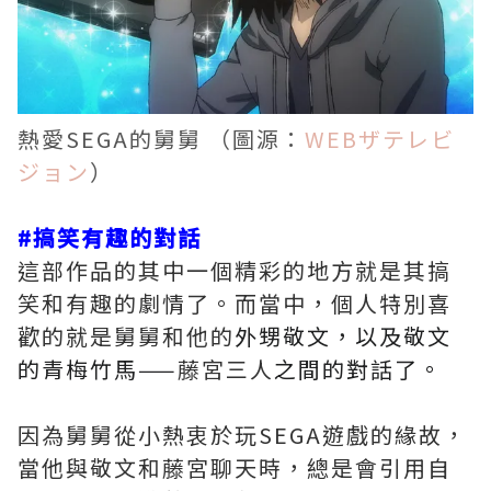
熱愛SEGA的舅舅 （圖源：
WEBザテレビ
ジョン
）
#搞笑有趣的對話
這部作品的其中一個精彩的地方就是其搞
笑和有趣的劇情了。而當中，個人特別喜
歡的就是舅舅和他的
外甥敬文，以及敬文
的青梅竹馬——
藤宮三人
之間的對話了。
因為舅舅從小熱衷於玩SEGA遊戲的緣故，
當他與敬文和藤宮聊天時，總是會引用自