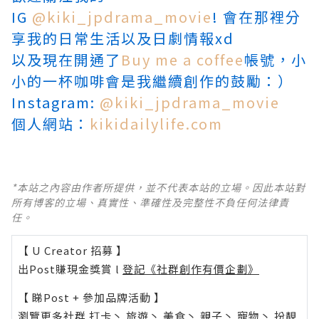
IG
@kiki_jpdrama_movie
! 會在那裡分
享我的日常生活以及日劇情報xd​
以及現在開通了
Buy me a coffee
帳號，小
小的一杯咖啡會是我繼續創作的鼓勵：）
Instagram:
@kiki_jpdrama_movie
個人網站：
kikidailylife.com
*本站之內容由作者所提供，並不代表本站的立場。因此本站對
所有博客的立場、真實性、準確性及完整性不負任何法律責
任。
【 U Creator 招募 】
出Post賺現金獎賞 l
登記《社群創作有價企劃》
【 睇Post + 參加品牌活動 】
瀏覽更多社群
打卡
丶
旅遊
丶
美食
丶
親子
丶
寵物
丶
扮靚