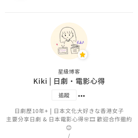
星級博客
Kiki | 日劇•電影心得
追蹤
日劇歷10年+ | 日本文化大好きな香港女子

主要分享日劇 & 日本電影心得🌸🎞️ 歡迎合作邀約
😊

/
