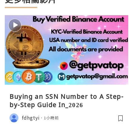
Buying an SSN Number to A Step-
by-Step Guide In_2026
fdhgtyi
1小時前