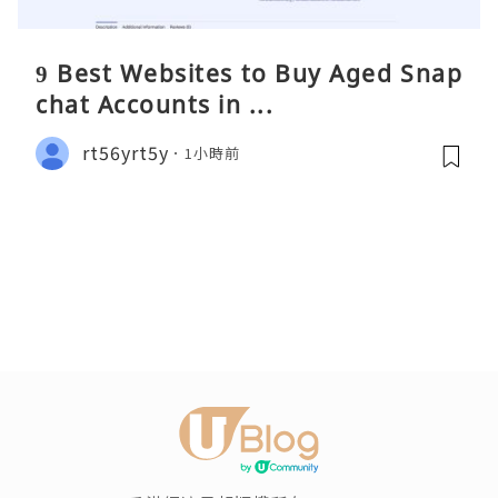
9 Best Websites to Buy Aged Snap
chat Accounts in ...
rt56yrt5y
1小時前