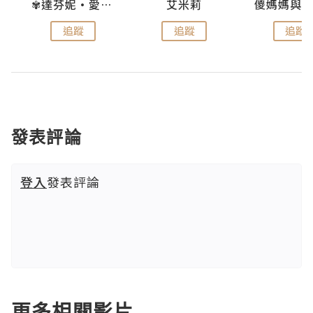
k
✾達芬妮•愛孩子•愛生活✾
艾米莉
追蹤
追蹤
追蹤
發表評論
登入
發表評論
更多相關影片