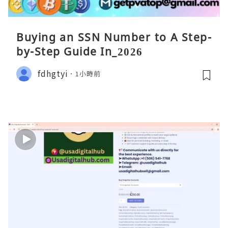
Buying an SSN Number to A Step-
by-Step Guide In_2026
fdhgtyi
1小時前