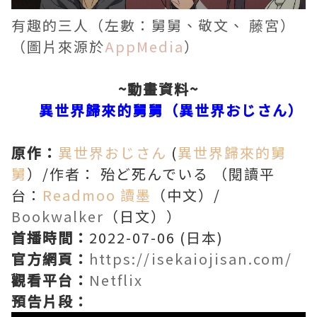
有趣的三人（左數：舅舅、敬文、 藤宮）
（圖片來源於
AppMedia
）
~動畫資料~
異世界歸來的舅舅（異世界おじさん）
原作：
異世界おじさん
(
異世界歸來的舅
舅
）/作者： 殆ど死んでいる （閱讀平
台：
Readmoo 讀墨
（中文）/
Bookwalker
（日文））
首播時間：
2022-07-06 (日本)
官方網頁：
https://isekaiojisan.com/
觀看平台：
Netflix
預告片段：