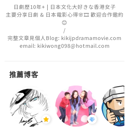
日劇歷10年+ | 日本文化大好きな香港女子

主要分享日劇 & 日本電影心得🌸🎞️ 歡迎合作邀約
😊

/

完整文章見個人Blog: kikijpdramamovie.com

email: kikiwong098@hotmail.com
推薦博客