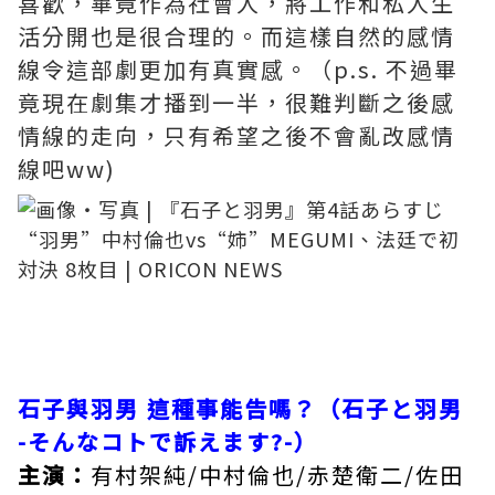
喜歡，畢竟作為社會人，將工作和私人生
活分開也是很合理的。而這樣自然的感情
線令這部劇更加有真實感。（p.s. 不過畢
竟現在劇集才播到一半，很難判斷之後感
情線的走向，只有希望之後不會亂改感情
線吧ww)
石子與羽男 這種事能告嗎？（石子と羽男
-そんなコトで訴えます?-）
主演：
有村架純/中村倫也/赤楚衛二/佐田