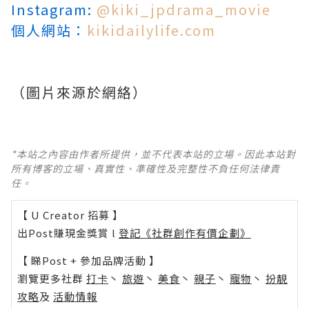
Instagram:
@kiki_jpdrama_movie
個人網站：
kikidailylife.com
（圖片來源於網絡）
*本站之內容由作者所提供，並不代表本站的立場。因此本站對
所有博客的立場、真實性、準確性及完整性不負任何法律責
任。
【 U Creator 招募 】
出Post賺現金獎賞 l
登記《社群創作有價企劃》
【 睇Post + 參加品牌活動 】
瀏覽更多社群
打卡
丶
旅遊
丶
美食
丶
親子
丶
寵物
丶
扮靚
攻略
及
活動情報