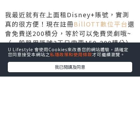
我最近就有在上面租Disney+賬號，實測
真的很方便！現在註冊
BillOTT數位平台
還
會免費送200積分，等於可以免費煲劇哦~
（一般租用賬號3天只需要150-200積分）
U Lifestyle 會使用Cookies來改善您的網站體驗，請確定
您同意接受本網站之
私隱政策和使用條款
才可繼續瀏覽。
我已閱讀及同意
—————— ฅ՞• •՞ฅ
—————— —————— ฅ՞• •՞ฅ
—————— —————— ฅ՞• •՞ฅ
——————
BillOTT短期租用串流平臺方法：（每次可
租用3日）