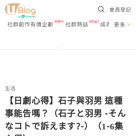
會員登記
社群創作有價企劃
社群熱話
成為U Creato
更多
生活
【日劇心得】石子與羽男 這種
事能告嗎？（石子と羽男 -そん
なコトで訴えます?-）（1-6集