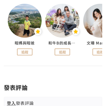
 Swan
暟媽與暟爸
和牛B的成長日記
文珊 ManS
追蹤
追蹤
追蹤
發表評論
登入
發表評論