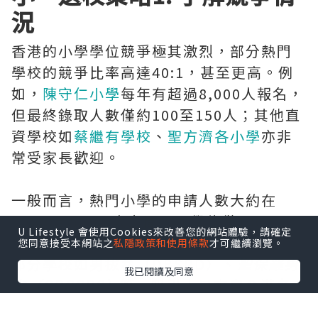
況
香港的小學學位競爭極其激烈，部分熱門
學校的競爭比率高達40:1，甚至更高。例
如，
陳守仁小學
每年有超過8,000人報名，
但最終錄取人數僅約100至150人；其他直
資學校如
蔡繼有學校
、
聖方濟各小學
亦非
常受家長歡迎。
一般而言，熱門小學的申請人數大約在
3,000至5,000人之間，而學位僅100至
U Lifestyle 會使用Cookies來改善您的網站體驗，請確定
150個，即平均競爭比率為30:1至50:1。
您同意接受本網站之
私隱政策和使用條款
才可繼續瀏覽。
部分學校如
男拔萃（DBSPD）
、
聖保羅男
我已閱讀及同意
女（SPCCPS）
等，吸引大量來自全港各
區的家長爭奪學額。如果家長並不了解不