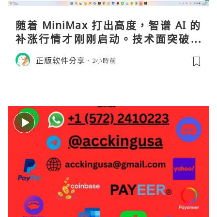
随着 MiniMax 打出高度，智谱 AI 的
补涨行情才刚刚启动。技术面突破在
即，基本面逻辑硬朗，目标先看 170，
正版软件分享
2小時前
顺势做多，在巨头上市潮来临前享受泡
沫化红利 开户美股返佣btc最高90%得
28U买服