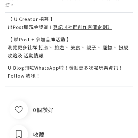
任。
【 U Creator 招募 】
出Post賺現金獎賞 l
登記《社群創作有價企劃》
【 睇Post + 參加品牌活動 】
瀏覽更多社群
打卡
丶
旅遊
丶
美食
丶
親子
丶
寵物
丶
扮靚
攻略
及
活動情報
U Blog開咗WhatsApp啦！發掘更多吃喝玩樂資訊！
Follow 我哋
！
0個讚好
收藏