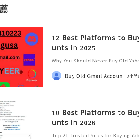
薦
12 Best Platforms to B
unts in 2025
Why You Should Never Buy Old Yah
ntinues to be used by millions of 
onal communication, business cor
Buy Old Gmail Accoun
3小時
ccount recovery. Because of
10 Best Platforms to B
unts in 2026
Top 21 Trusted Sites for Buying Ya