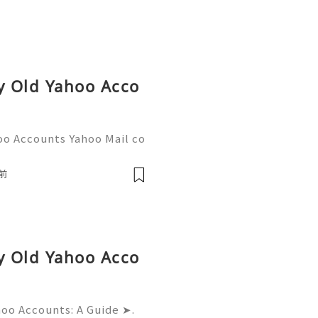
uy Old Yahoo Acco
oo Accounts Yahoo Mail co
people worldwide for pers
respondence, and online a
前
uy Old Yahoo Acco
hoo Accounts: A Guide ➤.