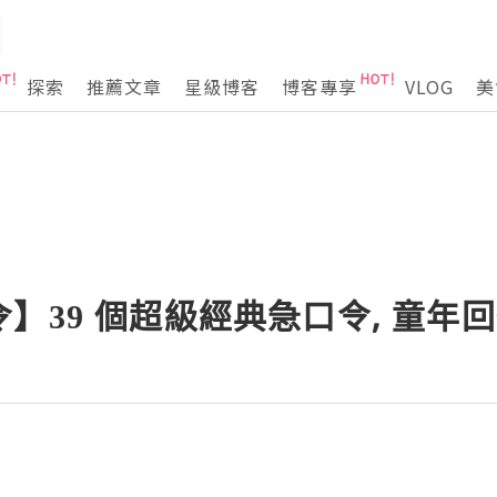
探索
推薦文章
星級博客
博客專享
VLOG
美
】39 個超級經典急口令, 童年