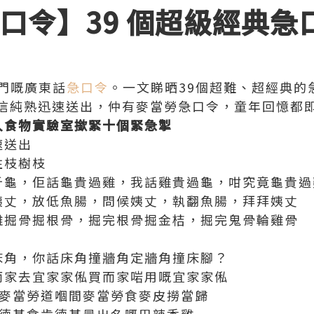
口令
】39 個超級
經典急
熱門嘅廣東話
急口令
。一文睇晒39個超難、超經典的
信純熟迅速送出，仲有麥當勞急口令，童年回憶都
入食物實驗室撳緊十個緊急掣
速送出
住枝樹枝
斤龜，佢話龜貴過雞，我話雞貴過龜，咁究竟龜貴過
姨丈，放低魚腸，問候姨丈，執翻魚腸，拜拜姨丈
雞掘骨掘根骨，掘完根骨掘金桔，掘完鬼骨輪雞骨
床角，你話床角撞牆角定牆角撞床腳？
而家去宜家家俬買而家啱用嘅宜家家俬
去麥當勞道嗰間麥當勞食麥皮撈當歸