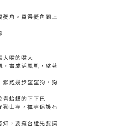
買菱角。買得菱角閣上
腳
張大嘴的嘴大
凰，畫成活鳳凰，望著
，猴跑幾步望望狗，狗
咬青蛤蟆的下下巴
守獅山寺，禪寺保護石
宵知，要攞台證先要搞