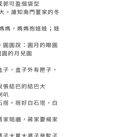
成郭可盈個袋型
瓜大。誰知南門董家的冬
叫媽媽，媽媽抱娃娃；娃
。圓圓說：圓月的眼圓
圓圓的月兒圓
盒子，盒子外有匣子，
說張結巴的結巴大
喇叭
石搭。搭好白石塔，白
蔣家賠牆，蔣家要楊家
婆子大罵大婆子是駝子