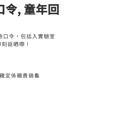
口令
, 童年回
急口令，包括入實驗室
即刻返晒嚟！
雞定係雞貴過龜