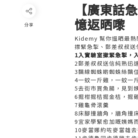
【
廣東話急
憶返晒嚟
分享
Kidemy 幫你搵晒最
㩒緊急掣、郵差叔叔送
1入實驗室撳緊急掣，
2郵差叔叔送信純熟迅
3黐線蜘蛛啲蜘蛛絲黐
4一蚊一斤雞，一蚊一
5去街市買魚腸，見到
6掘柑掘桔掘金桔，掘
7雞龜骨滾羹
8床腳撞牆角，牆角撞
9宜家學緊愈加嘅姨媽
10麥當娜約咗麥當雄