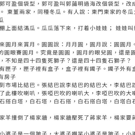
話郭可盈個袋型，郭可盈叫郭藹明過海改個袋型，改
家。 東董兩家，同種冬瓜。有人說：東門東家的冬
瓜
瓜棚上面結滿瓜。瓜瓜落下來，打着小娃娃； 娃娃
叫來圓月來賞月。圓圓說：月月圓，圓月說：圓圓月
的圓眼賽圓月。究竟是圓圓，圓月的眼兒圓，還是
子，不知是四十四隻死獅子？還是四十四隻石獅子？
裡有匣子，匣子裡有盒子，盒子裡有鐲子。鐲子外有
有房子
來到市場比結巴。張結巴說李結巴的結巴大，李結巴
登了此樓吹喇叭，張啞巴吹的喇叭大，李啞巴吹的大
白石搭白塔，白石塔，白石搭，白石搭白塔，白塔白
蔣家羊撞倒了楊家牆，楊家牆壓死了蔣家羊，楊家要
，小婆子是一個跛子，大婆子嘲笑小婆子是跛子，小