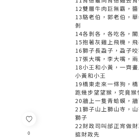
11肯德龜同肯德雞去
12雙層牛肉巨無霸，
13駱老伯，郭老伯，
剝
14各剝各，各吃各，
15抱著灰雞上飛機，
16獅子長蝨子，蝨子
17張大嘴，李大嘴，
18小王和小黃，一齊
小黃和小王
19橋東走來一條狗，
跑幾步望望猴，究竟猴
20牆上一隻青蛤蟆，
21獅子山上獅山寺，
獅子
22財政司叫邰正宵做
0
掂財政先