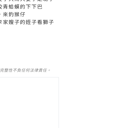
咬青蛤蟆的下下巴
，來釣猴仔
李家嫂子的姪子看獅子
及完整性不負任何法律責任。