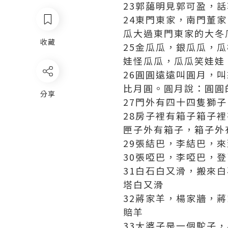
23郭藹明見郭可盈，
24東門東家，南門董
瓜大過東門東家的大冬
收藏
25金瓜瓜，銀瓜瓜，
娃怪瓜瓜，瓜瓜笑娃娃
26圓圓遠遠叫圓月，
比月圓。圓月說：圓圓
分享
27門外有四十四隻獅
28房子裡有箱子箱子
匣子外有箱子，箱子外
29張結巴，李結巴，
30張啞巴，李啞巴，
31白石白又滑，搬來
塔白又滑
32蔣家羊，楊家牆，
賠羊
33大婆子是一個駝子