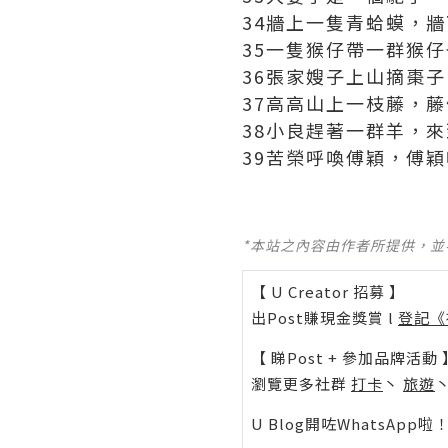
34牆上一隻青蛤蟆，
35一隻猴仔帶一群猴
36張家嫂子上山摘棗
37高高山上一枝藤，
38小良趕著一群羊，
39苦榮呼喚傅穎，傅
*本站之內容由作者所提供，
【 U Creator 招募 】
出Post賺現金獎賞 l
登記《
【 睇Post + 參加品牌活動 
瀏覽更多社群
打卡
丶
旅遊
U Blog開咗WhatsAp