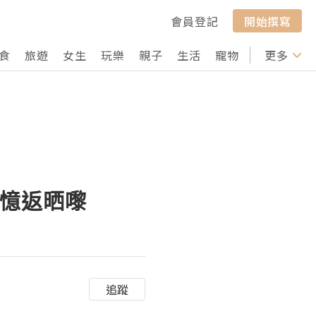
會員登記
開始撰寫
食
旅遊
女生
玩樂
親子
生活
寵物
行山
更多
打卡
回憶返晒嚟
追蹤