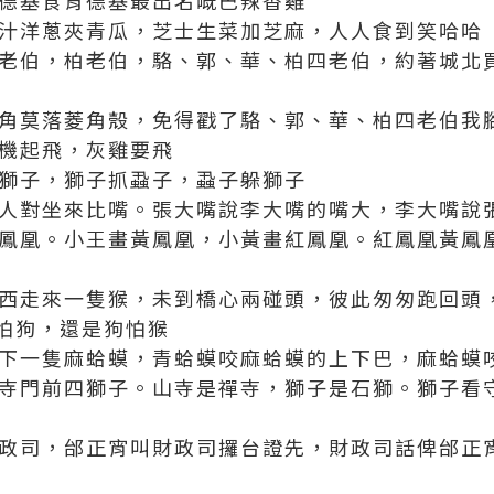
肯德基食肯德基最出名嘅巴辣香雞
醬汁洋蔥夾青瓜，芝士生菜加芝麻，人人食到笑哈哈
華老伯，柏老伯，駱、郭、華、柏四老伯，約著城北
閣角莫落菱角殼，免得戳了駱、郭、華、柏四老伯我
飛機起飛，灰雞要飛
咬獅子，獅子抓蝨子，蝨子躲獅子
兩人對坐來比嘴。張大嘴說李大嘴的嘴大，李大嘴說
畫鳳凰。小王畫黃鳳凰，小黃畫紅鳳凰。紅鳳凰黃鳳
橋西走來一隻猴，未到橋心兩碰頭，彼此匆匆跑回頭
怕狗，還是狗怕猴
牆下一隻麻蛤蟆，青蛤蟆咬麻蛤蟆的上下巴，麻蛤蟆
山寺門前四獅子。山寺是禪寺，獅子是石獅。獅子看
財政司，邰正宵叫財政司攞台證先，財政司話俾邰正