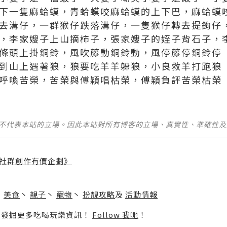
牆下一隻麻蛤蟆，青蛤蟆咬麻蛤蟆的上下巴，麻蛤蟆
仔去溝仔，一群猴仔跌落溝仔，一隻猴仔轉去提鉤仔
子，李家嫂子上山摘柿子，張家嫂子的姪子背石子，
藤條頭上掛銅鈴，風吹藤動銅鈴動，風停藤停銅鈴停
來到山上遇著狼，狼要吃羊羊躲狼，小良救羊打跑狼
穎呼喚苦榮，苦榮與傅穎唱枯榮，傅穎負評苦榮枯榮
並不代表本站的立場。因此本站對所有博客的立場、真實性、準確性
社群創作有價企劃》
】
丶
美食
丶
親子
丶
寵物
丶
扮靚攻略
及
活動情報
p啦！發掘更多吃喝玩樂資訊！
Follow 我哋
！