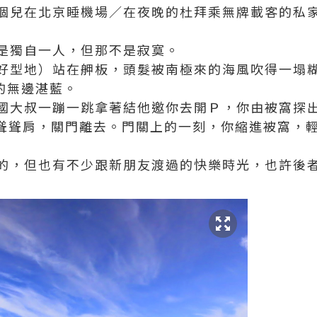
個兒在北京睡機場／在夜晚的杜拜乘無牌載客的私
是獨自一人，但那不是寂寞。
好型地）站在舺板，頭髮被南極來的海風吹得一塌
a的無邊湛藍。
國大叔一蹦一跳拿著結他邀你去開Ｐ，你由被窩探
大叔聳聳肩，關門離去。門關上的一刻，你縮進被窩，輕聲
的，但也有不少跟新朋友渡過的快樂時光，也許後