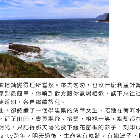
被搭訕變得理所當然。來去匆匆，也沒什麼利益計
原到最簡單，你嗅到對方跟你氣場相近，談下來往
笑道別，各自繼續旅程。
曲，卻認識了一個學建築的清華女生，陪她在荷畔
，荷葉田田，書頁翻飛。抬頭，相視一笑，默契都
精光，只記得那天陽光投下縷花窗框的影子，刻印
開party跨年。明天過後，生命各有軌跡，有如波子