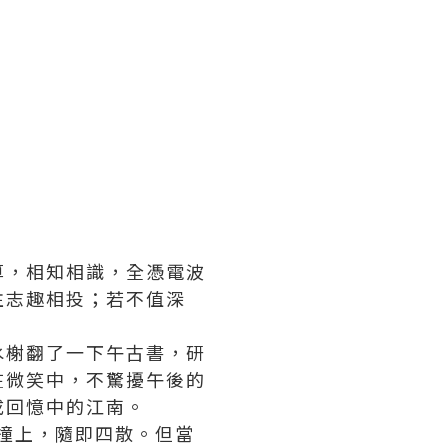
算，相知相識，全憑電波
往志趣相投；若不值深
水榭翻了一下午古書，研
在微笑中，不驚擾午後的
成回憶中的江南。
，撞上，隨即四散。但當