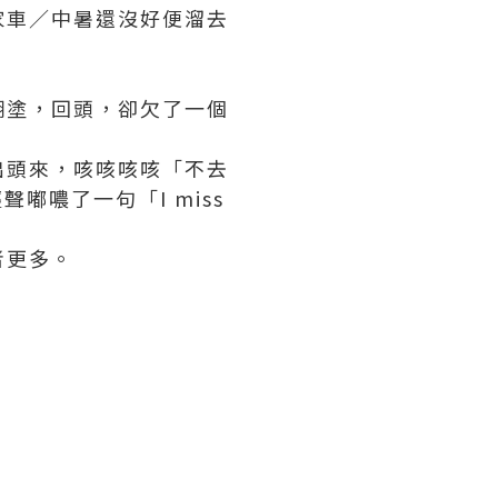
家車／中暑還沒好便溜去
糊塗，回頭，卻欠了一個
出頭來，咳咳咳咳「不去
嘟噥了一句「I miss
者更多。