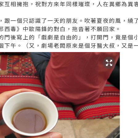
家互相擁抱，祝對方來年同樣璀璨，人在異鄉為異
，跟一個只認識了一天的朋友。吹著夏夜的風，繞
邪西毒》中歐陽鋒的對白，拖沓著不願回家。
的門後寫上的「戲劇是自由的」，打開門，竟是個
個下午。（又，劇場老闆原來是個牙醫大叔，又是