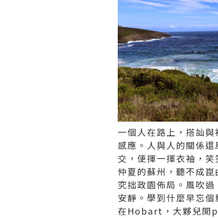
一個人在路上，搭訕與
感應。人與人的關係還
交，便揮一揮衣袖，笑
仲夏的蘇州，聽不成崑
究拙政園佈局。風吹過
安靜。學到什麼早忘個
在Hobart，大夥兒