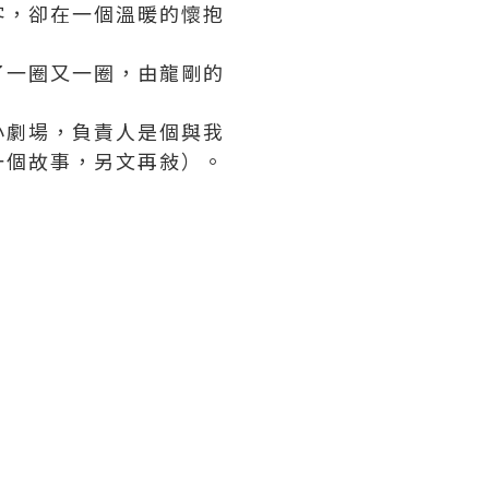
客，卻在一個溫暖的懷抱
了一圈又一圈，由龍剛的
小劇場，負責人是個與我
一個故事，另文再敍）。