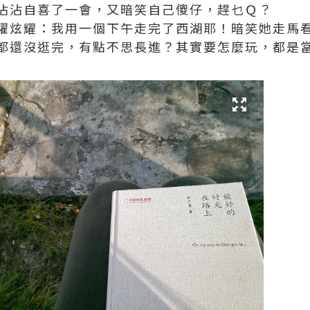
沾沾自喜了一會，又暗笑自己傻仔，趕乜Ｑ？
躍炫耀：我用一個下午走完了西湖耶！暗笑她走馬
都還沒逛完，有點不思長進？其實要怎麼玩，都是