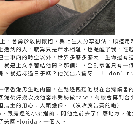
上，會勇於放開懷抱，與陌生人分享想法，順道用新的
上遇到的人，就算只是萍水相逢，也提醒了我，在
巴士車廂的時空以外，世界多麼多麼大，生命還有
，就是上文拿著結他開Ｐ那個），全副家當只有一
這樣過日子嗎？他笑出八隻牙：「I don’t want a 
」
一個香港男生吃肉圓，在路邊攤聽他說在台灣讀書
回港後好幾次找他客串受訪做case，有機會再到台
但店主的用心，人頭擔保。（沒收廣告費的啦）
ington，跟旁邊的小弟搭訕，問他之前去了什麼地方
美國Florida，一個人。