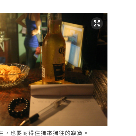
由，也要耐得住獨來獨往的寂寞。