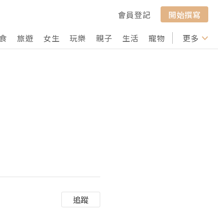
會員登記
開始撰寫
食
旅遊
女生
玩樂
親子
生活
寵物
行山
更多
打卡
追蹤