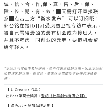
诚、信、合、作,保、真、售、后、保、
障、长、期、有、效。█无需打开直接联
系█点击上方“衡水发布” 可以订阅哦！
郭台铭在接{b}{a}受凤凰卫视专访中表示，
被自己骂得最凶的最有机会成为接班人，
并且不考虑一同创业的元老，要把机会留
给年轻人。
*本站之內容由作者所提供，並不代表本站的立場。因此本站對
所有博客的立場、真實性、準確性及完整性不負任何法律責
任。
【 U Creator 招募 】
出Post賺現金獎賞 l
登記《社群創作有價企劃》
【 睇Post + 參加品牌活動 】