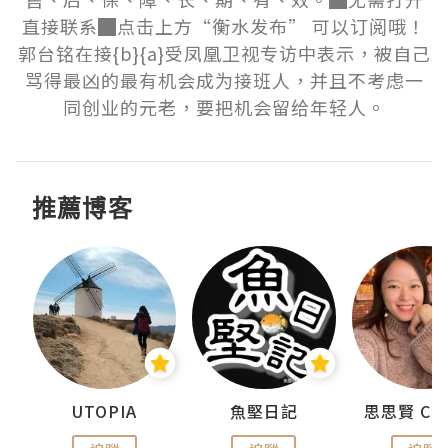
直接联系█点击上方“衡水发布” 可以订阅哦！
郭台铭在接{b}{a}受凤凰卫视专访中表示，被自己
骂得最凶的最有机会成为接班人，并且不考虑一
同创业的元老，要把机会留给年轻人。
推薦博客
urnal
UTOPIA
魚堅日記