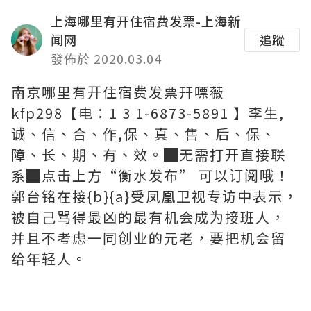
上海哪里有开住宿费发票-上海新
闻网
追蹤
發佈於 2020.03.04
南京哪里有开住宿费发票幵嘌薇
kfp298【电：1 3 1-6873-5891 】李生,
诚、信、合、作,保、真、售、后、保、
障、长、期、有、效。█无需打开直接联
系█点击上方“衡水发布” 可以订阅哦！
郭台铭在接{b}{a}受凤凰卫视专访中表示，
被自己骂得最凶的最有机会成为接班人，
并且不考虑一同创业的元老，要把机会留
给年轻人。