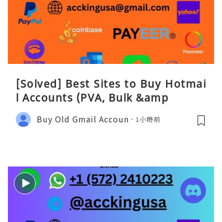
[Solved] Best Sites to Buy Hotmai
l Accounts (PVA, Bulk &amp
Buy Old Gmail Accoun
1小時前