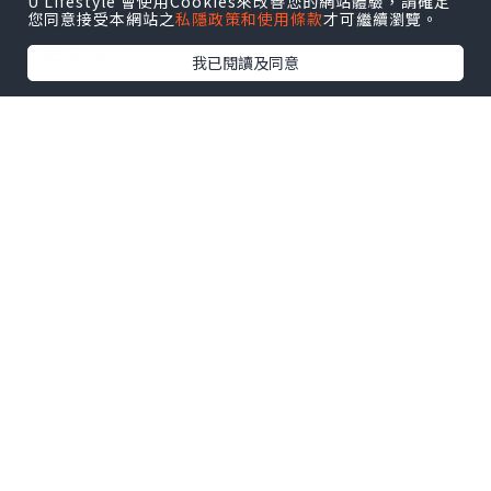
U Lifestyle 會使用Cookies來改善您的網站體驗，請確定
白種元如新聞所說新村食堂香港店於11月
您同意接受本網站之
私隱政策和使用條款
才可繼續瀏覽。
預定開幕。
我已閱讀及同意
Chef安的MOSU在香港已經開幕營運中，
並獲取米芝蓮一星。
如果是黑白大廚的粉絲，品嚐白種元和
Chef安的料理後來評價一下吧