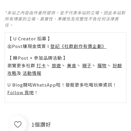
*本站之內容由作者所提供，並不代表本站的立場。因此本站對
所有博客的立場、真實性、準確性及完整性不負任何法律責
任。
【 U Creator 招募 】
出Post賺現金獎賞 l
登記《社群創作有價企劃》
【 睇Post + 參加品牌活動 】
瀏覽更多社群
打卡
丶
旅遊
丶
美食
丶
親子
丶
寵物
丶
扮靚
攻略
及
活動情報
U Blog開咗WhatsApp啦！發掘更多吃喝玩樂資訊！
Follow 我哋
！
1個讚好