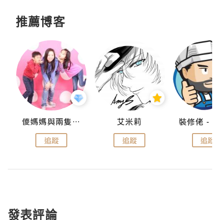
推薦博客
點滴
儍媽媽與兩隻小魔怪之家
艾米莉
追蹤
追蹤
追蹤
發表評論