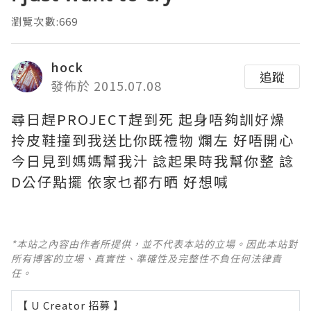
瀏覽次數:669
hock
追蹤
發佈於 2015.07.08
尋日趕PROJECT趕到死 起身唔夠訓好燥
拎皮鞋撞到我送比你既禮物 爛左 好唔開心
今日見到媽媽幫我汁 諗起果時我幫你整 諗
D公仔點擺 依家乜都冇晒 好想喊
*本站之內容由作者所提供，並不代表本站的立場。因此本站對
所有博客的立場、真實性、準確性及完整性不負任何法律責
任。
【 U Creator 招募 】