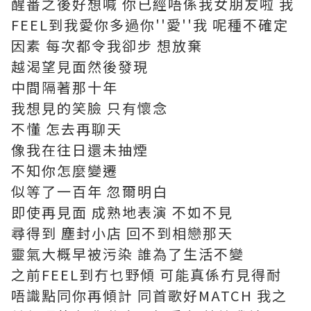
醒番之後好想喊 你已經唔係我女朋友啦 我
FEEL到我愛你多過你''愛''我 呢種不確定
因素 每次都令我卻步 想放棄
越渴望見面然後發現
中間隔著那十年
我想見的笑臉 只有懷念
不懂 怎去再聊天
像我在往日還未抽煙
不知你怎麼變遷
似等了一百年 忽爾明白
即使再見面 成熟地表演 不如不見
尋得到 塵封小店 回不到相戀那天
靈氣大概早被污染 誰為了生活不變
之前FEEL到冇乜野傾 可能真係冇見得耐
唔識點同你再傾計 同首歌好MATCH 我之