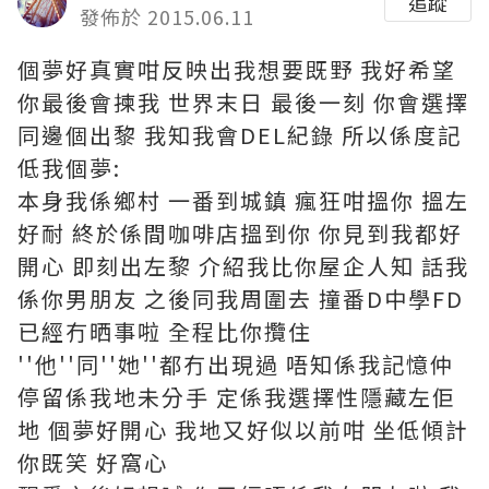
追蹤
發佈於 2015.06.11
個夢好真實咁反映出我想要既野 我好希望
你最後會揀我 世界末日 最後一刻 你會選擇
同邊個出黎 我知我會DEL紀錄 所以係度記
低我個夢:
本身我係鄉村 一番到城鎮 瘋狂咁搵你 搵左
好耐 終於係間咖啡店搵到你 你見到我都好
開心 即刻出左黎 介紹我比你屋企人知 話我
係你男朋友 之後同我周圍去 撞番D中學FD
已經冇晒事啦 全程比你攬住
''他''同''她''都冇出現過 唔知係我記憶仲
停留係我地未分手 定係我選擇性隱藏左佢
地 個夢好開心 我地又好似以前咁 坐低傾計
你既笑 好窩心