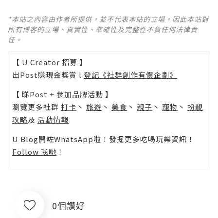
*本站之內容由作者所提供，並不代表本站的立場。因此本站對
所有博客的立場、真實性、準確性及完整性不負任何法律責
任。
【 U Creator 招募 】
出Post賺現金獎賞 l
登記《社群創作有價企劃》
【 睇Post + 參加品牌活動 】
瀏覽更多社群
打卡
丶
旅遊
丶
美食
丶
親子
丶
寵物
丶
扮靚
攻略
及
活動情報
U Blog開咗WhatsApp啦！發掘更多吃喝玩樂資訊！
Follow 我哋
！
0個讚好