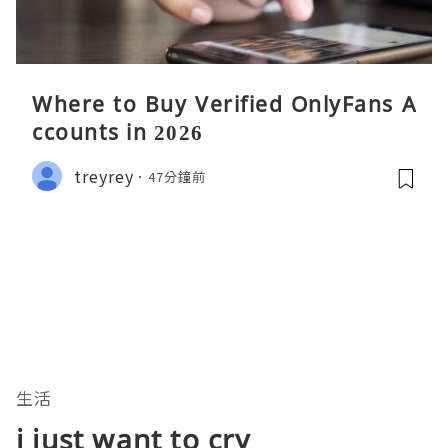
Where to Buy Verified OnlyFans A
ccounts in 2026
treyrey
47分鐘前
生活
i just want to cry