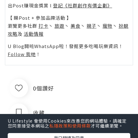
出Post賺現金獎賞 l
登記《社群創作有價企劃》
【 睇Post + 參加品牌活動 】
瀏覽更多社群
打卡
丶
旅遊
丶
美食
丶
親子
丶
寵物
丶
扮靚
攻略
及
活動情報
U Blog開咗WhatsApp啦！發掘更多吃喝玩樂資訊！
Follow 我哋
！
0個讚好
收藏
U Lifestyle 會使用Cookies來改善您的網站體驗，請確定
您同意接受本網站之
私隱政策和使用條款
才可繼續瀏覽。