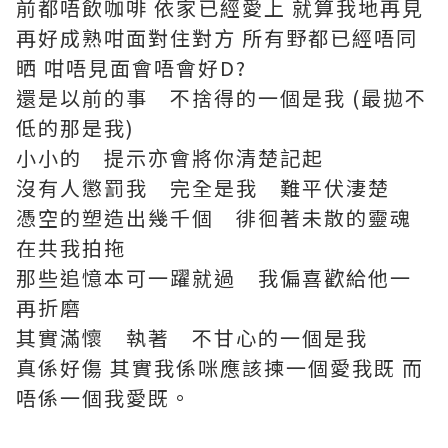
前都唔飲咖啡 依家已經愛上 就算我地再見
再好成熟咁面對住對方 所有野都已經唔同
晒 咁唔見面會唔會好D?
還是以前的事 不捨得的一個是我 (最拋不
低的那是我)
小小的 提示亦會將你清楚記起
沒有人懲罰我 完全是我 難平伏淒楚
憑空的塑造出幾千個 徘徊著未散的靈魂
在共我拍拖
那些追憶本可一躍就過 我偏喜歡給他一
再折磨
其實滿懷 執著 不甘心的一個是我
真係好傷 其實我係咪應該揀一個愛我既 而
唔係一個我愛既。