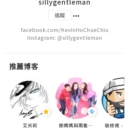
sillygentleman
追蹤
facebook.com/KevinHoChueChiu

Instagram: @sillygentleman
推薦博客
點滴
艾米莉
儍媽媽與兩隻小魔怪之家