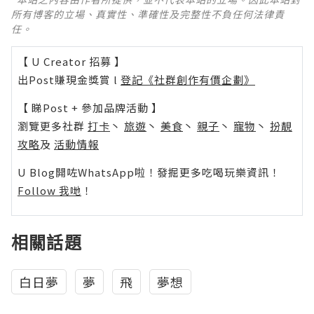
所有博客的立場、真實性、準確性及完整性不負任何法律責
任。
【 U Creator 招募 】
出Post賺現金獎賞 l
登記《社群創作有價企劃》
【 睇Post + 參加品牌活動 】
瀏覽更多社群
打卡
丶
旅遊
丶
美食
丶
親子
丶
寵物
丶
扮靚
攻略
及
活動情報
U Blog開咗WhatsApp啦！發掘更多吃喝玩樂資訊！
Follow 我哋
！
相關話題
白日夢
夢
飛
夢想