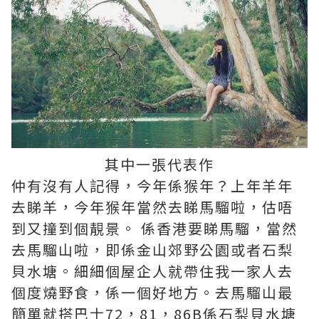
其中一張代表作
仲有沒有人記得，今年係猴年？上年羊年
去睇羊，今年猴年當然去睇馬騮啦，估唔
到又撞到個靚景。 係香港要睇馬騮，當然
去馬騮山啦，即係金山郊野公園或者石梨
貝水塘。細細個屋企人就帶住我一家人去
個度燒野食，係一個好地方。去馬騮山最
簡單就搭巴士72，81，86B係石梨貝水塘