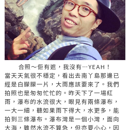
合照～佢有遮，我沒有⋯YEAH！
當天天氣很不穩定，看出去南丫島那邊已
經是白朦朦一片，大雨應該要來了。我們
拍照也是匆匆忙忙的。昨天下了一場紅
雨，瀑布的水流很大，眼見有兩條瀑布，
一大一細，聽如果雨下得大，水更多，能
拍到三條瀑布。瀑布灣是一個小灣，面向
大海，雖然水流不算急，但亦要小心，因