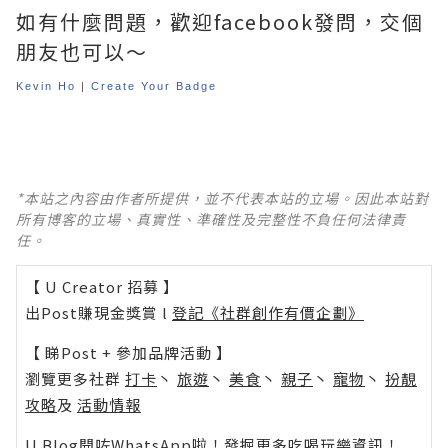
如有什麼問題，歡迎facebook發問，交個
朋友也可以～
Kevin Ho
|
Create Your Badge
*本站之內容由作者所提供，並不代表本站的立場。因此本站對
所有博客的立場、真實性、準確性及完整性不負任何法律責
任。
【 U Creator 招募 】
出Post賺現金獎賞 l
登記《社群創作有價企劃》
【 睇Post + 參加品牌活動 】
瀏覽更多社群
打卡
丶
旅遊
丶
美食
丶
親子
丶
寵物
丶
扮靚
攻略
及
活動情報
U Blog開咗WhatsApp啦！發掘更多吃喝玩樂資訊！