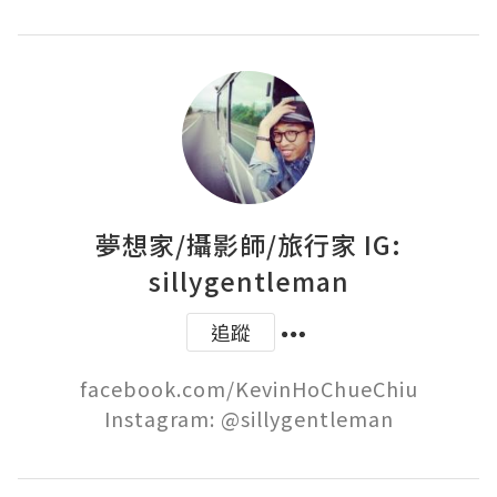
夢想家/攝影師/旅行家 IG:
sillygentleman
追蹤
facebook.com/KevinHoChueChiu

Instagram: @sillygentleman