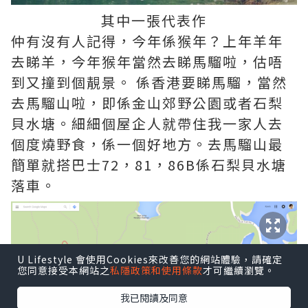
其中一張代表作
仲有沒有人記得，今年係猴年？上年羊年
去睇羊，今年猴年當然去睇馬騮啦，估唔
到又撞到個靚景。 係香港要睇馬騮，當然
去馬騮山啦，即係金山郊野公園或者石梨
貝水塘。細細個屋企人就帶住我一家人去
個度燒野食，係一個好地方。去馬騮山最
簡單就搭巴士72，81，86B係石梨貝水塘
落車。
U Lifestyle 會使用Cookies來改善您的網站體驗，請確定
您同意接受本網站之
私隱政策和使用條款
才可繼續瀏覽。
我已閱讀及同意