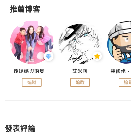
推薦博客
點滴
儍媽媽與兩隻小魔怪之家
艾米莉
追蹤
追蹤
追蹤
發表評論