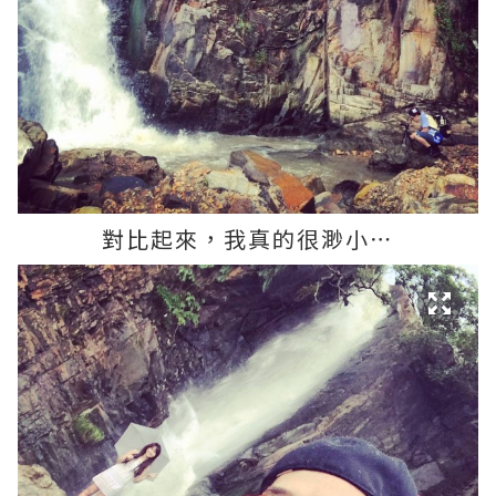
對比起來，我真的很渺小⋯