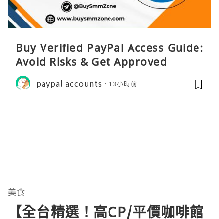
Buy Verified PayPal Access Guide:
Avoid Risks & Get Approved
paypal accounts
13小時前
美食
【全台精選！高CP/平價咖啡館