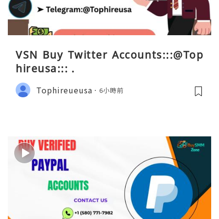
VSN Buy Twitter Accounts:::@Top
hireusa::: .
Tophireueusa
6小時前