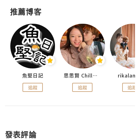
推薦博客
urnal
魚堅日記
思思賢 ChillMyBabe
rikala
追蹤
追蹤
追蹤
發表評論