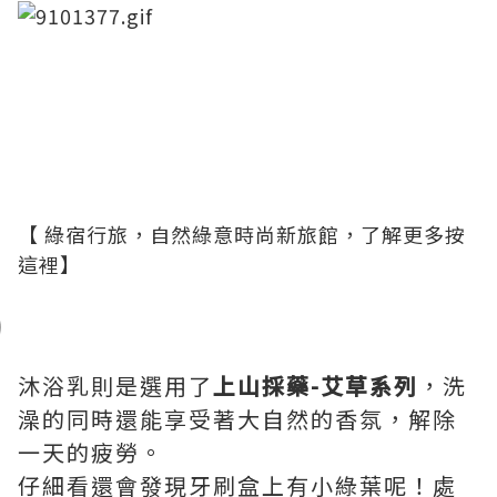
【
綠宿行旅，自然綠意時尚新旅館，了解更多按
這裡】
沐浴乳則是選用了
上山
採藥-
艾草系列
，洗
澡的同時還能享受著大自然的香氛​，解除
一天的疲勞。
仔細看還會發現牙刷盒上有小綠葉呢​！處