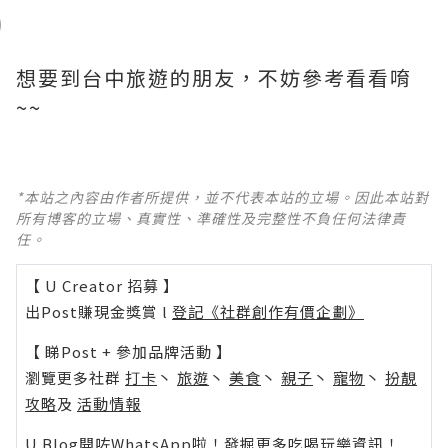
想要到台中旅遊的朋友，不妨參考看看唷
~~
*本站之內容由作者所提供，並不代表本站的立場。因此本站對
所有博客的立場、真實性、準確性及完整性不負任何法律責
任。
【 U Creator 招募 】
出Post賺現金獎賞 l
登記《社群創作有價企劃》
【 睇Post + 參加品牌活動 】
瀏覽更多社群
打卡
丶
旅遊
丶
美食
丶
親子
丶
寵物
丶
扮靚
攻略
及
活動情報
U Blog開咗WhatsApp啦！發掘更多吃喝玩樂資訊！