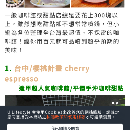
一般咖啡館或甜點店總是要花上300塊以
上，雖然想吃甜點卻不想常常噴錢，但小
編為各位整理全台灣最超值、不採雷的咖
啡館！讓你用百元就可品嚐到超乎預期的
美味！
1.
台中/櫻桃計畫 cherry
espresso
逢甲超人氣咖啡館/平價手沖咖啡甜點
U Lifestyle 會使用Cookies來改善您的網站體驗，請確定
您同意接受本網站之
私隱政策和使用條款
才可繼續瀏覽。
我已閱讀及同意