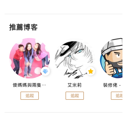
推薦博客
點滴
儍媽媽與兩隻小魔怪之家
艾米莉
追蹤
追蹤
追蹤