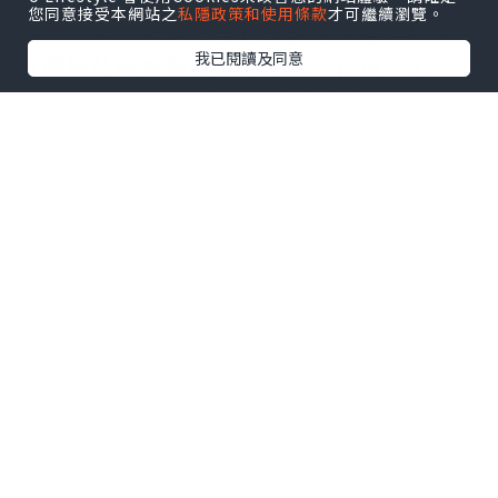
您同意接受本網站之
私隱政策和使用條款
才可繼續瀏覽。
除了價格，服務態度也是旅客在選擇機票
我已閱讀及同意
訂購網站時需要考慮的因素。在這一方
面，travelliker也表現得十分出色。如果
你有任何問題或疑慮，可以聯繫他們的客
服人員進行解答。他們的客戶服務人員都
非常專業和友善，可以提供有關機票預訂
的問題和建議。如果你對機票預訂有任何
疑問，只需聯繫travelliker的客戶服務，
他們會及時解答你的問題。
綜合來看，travelliker網站的優點非常明
顯。他們以更優惠的價格、更人性化的服
務，為旅客提供了一個輕鬆平價訂購機票
的好夥伴。如果你還在為訂購機票而煩