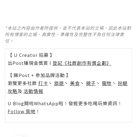
*本站之內容由作者所提供，並不代表本站的立場。因此本站對
所有博客的立場、真實性、準確性及完整性不負任何法律責
任。
【 U Creator 招募 】
出Post賺現金獎賞 l
登記《社群創作有價企劃》
【 睇Post + 參加品牌活動 】
瀏覽更多社群
打卡
丶
旅遊
丶
美食
丶
親子
丶
寵物
丶
扮靚
攻略
及
活動情報
U Blog開咗WhatsApp啦！發掘更多吃喝玩樂資訊！
Follow 我哋
！