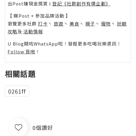
出Post賺現金獎賞 l
登記《社群創作有價企劃》
【 睇Post + 參加品牌活動 】
瀏覽更多社群
打卡
丶
旅遊
丶
美食
丶
親子
丶
寵物
丶
扮靚
攻略
及
活動情報
U Blog開咗WhatsApp啦！發掘更多吃喝玩樂資訊！
Follow 我哋
！
相關話題
0261ff
0個讚好