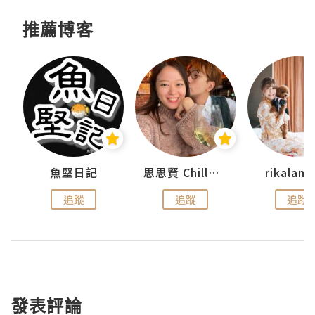
推薦博客
urnal
魚堅日記
思思賢 ChillMyBabe
rikala
追蹤
追蹤
追蹤
發表評論