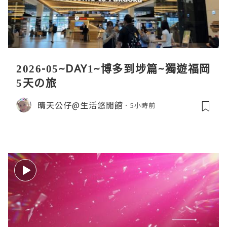
2026-05~DAY1~博多到埗篇~獨遊福岡
5天の旅
晴天公仔@生活悠閒館
5小時前