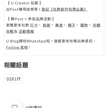
【 U Creator 招募 】
出Post賺現金獎賞 l
登記《社群創作有價企劃》
【 睇Post + 參加品牌活動 】
瀏覽更多社群
打卡
丶
旅遊
丶
美食
丶
親子
丶
寵物
丶
扮靚
攻略
及
活動情報
U Blog開咗WhatsApp啦！發掘更多吃喝玩樂資訊！
Follow 我哋
！
相關話題
0261ff
0個讚好