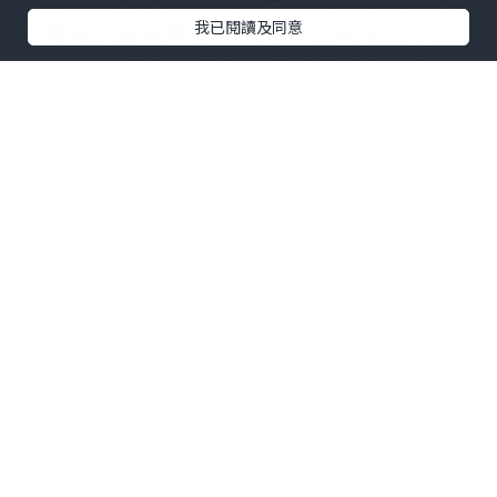
除了價格，服務態度也是旅客在選擇機票
我已閱讀及同意
訂購網站時需要考慮的因素。在這一方
面，travelliker也表現得十分出色。如果
你有任何問題或疑慮，可以聯繫他們的客
服人員進行解答。他們的客戶服務人員都
非常專業和友善，可以提供有關機票預訂
的問題和建議。如果你對機票預訂有任何
疑問，只需聯繫travelliker的客戶服務，
他們會及時解答你的問題。
綜合來看，travelliker網站的優點非常明
顯。他們以更優惠的價格、更人性化的服
務，為旅客提供了一個輕鬆平價訂購機票
的好夥伴。如果你還在為訂購機票而煩
惱，那麼travelliker絕對是一個值得你信