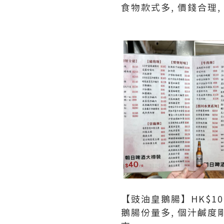
食物款式多, 價錢合理,
【豉油皇鵝腸】HK$10
鵝腸份量多, 個汁鹹度