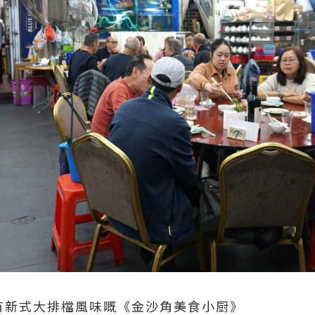
富有新式大排檔風味嘅《金沙角美食小厨》