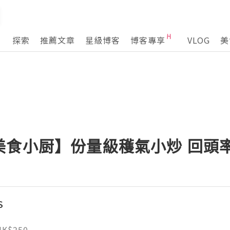
探索
推薦文章
星級博客
博客專享
VLOG
美
美食小厨】份量級穫氣小炒 回頭
S
HK$250