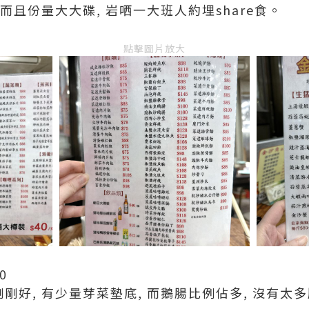
 而且份量大大碟, 岩哂一大班人約埋share食。
點擊圖片放大
0
剛剛好, 有少量芽菜墊底, 而鵝腸比例佔多, 沒有太多