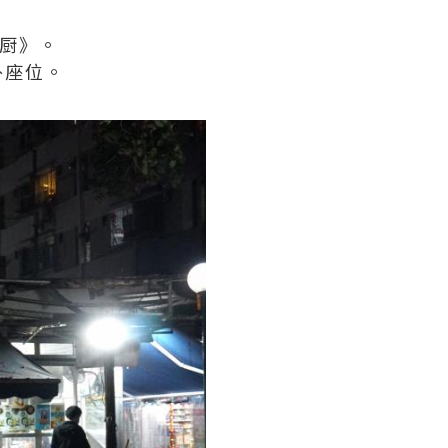
小厨》。
外座位。