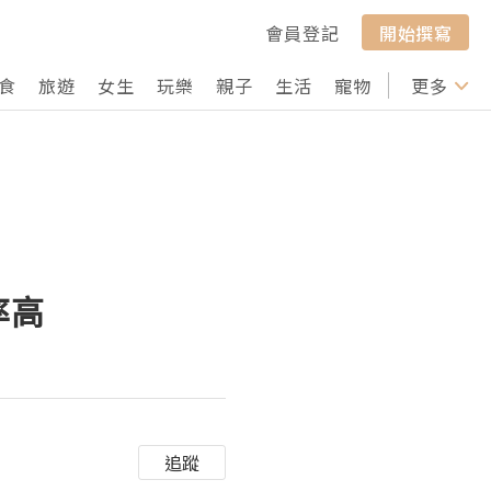
會員登記
開始撰寫
食
旅遊
女生
玩樂
親子
生活
寵物
行山
更多
打卡
率高
追蹤