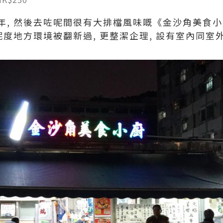
年, 然後去咗呢間很有大排檔風味嘅《金沙角美食
呢度地方環境被翻新過, 更整潔企理, 設有室內同室