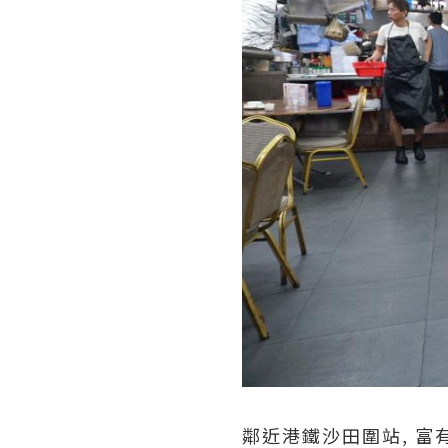
鄰近港鐵沙田圍站, 