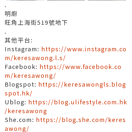
.
明廚
旺角上海街519號地下
.
其他平台:
Instagram:
https://www.instagram.co
m/keresawong.l.s/
Facebook:
https://www.facebook.co
m/keresawong/
Blogspot:
https://keresawongls.blog
spot.hk/
Ublog:
https://blog.ulifestyle.com.hk
/keresawong
She.com:
https://blog.she.com/keres
awong/