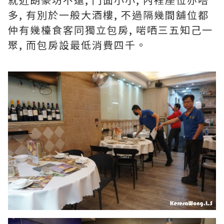
多, 有別於一般大酒樓, 不過隔幾間舖位都
仲有幾檯食客同獨立包房, 啱哂三五知己一
聚, 而包房設最低消費四千。