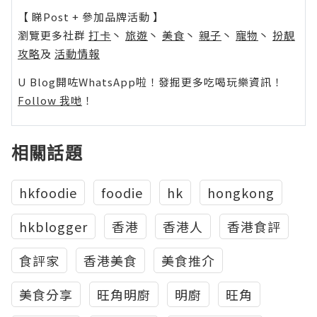
【 睇Post + 參加品牌活動 】
瀏覽更多社群
打卡
丶
旅遊
丶
美食
丶
親子
丶
寵物
丶
扮靚
攻略
及
活動情報
U Blog開咗WhatsApp啦！發掘更多吃喝玩樂資訊！
Follow 我哋
！
相關話題
hkfoodie
foodie
hk
hongkong
hkblogger
香港
香港人
香港食評
食評家
香港美食
美食推介
美食分享
旺角明廚
明廚
旺角