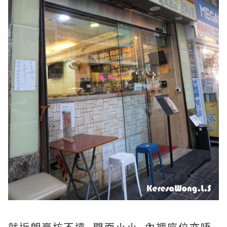
就近朗豪坊不遠, 門面小小, 內裡座位亦唔