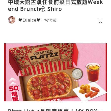
中環大館古蹟任食前菜日式放題Week
end Brunch〶 Shiro
♥Eunice♥
2小時前