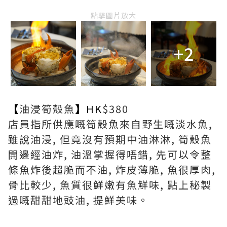
點擊圖片放大
+2
【
油浸筍殼魚
】
HK
$380
店員指所供應嘅筍殼魚來自野生嘅淡水魚,
雖說油浸, 但竟沒有預期中油淋淋, 筍殼魚
開邊經油炸, 油溫掌握得唔錯, 先可以令整
條魚炸後超脆而不油, 炸皮薄脆, 魚很厚肉,
骨比較少, 魚質很鮮嫩有魚鮮味, 點上秘製
過嘅甜甜地豉油, 提鮮美味。