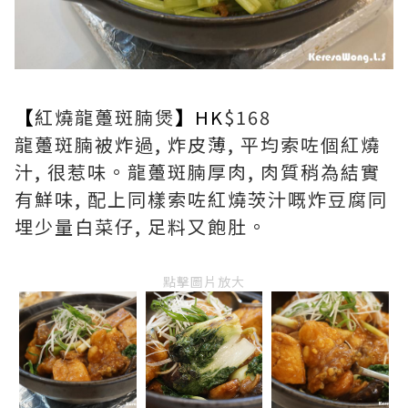
【
紅燒龍躉斑腩煲
】
HK
$168
龍躉斑腩被炸過, 炸皮薄, 平均索咗個紅燒
汁, 很惹味。龍躉斑腩厚肉, 肉質稍為結實
有鮮味, 配上同樣索咗紅燒茨汁嘅炸豆腐同
埋少量白菜仔, 足料又飽肚。
點擊圖片放大