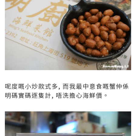
呢度嘅小炒款式多, 而我最中意食嘅蟹仲係
明碼實碼逐隻計, 唔洗擔心海鮮價。