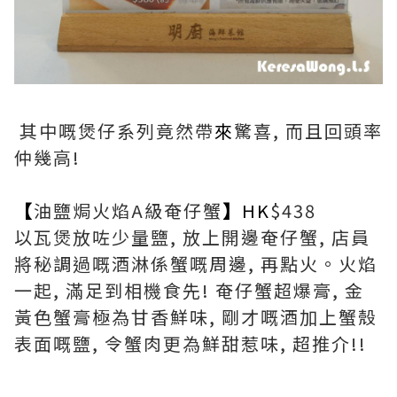
其中嘅煲仔系列竟然帶
來
驚喜, 而且回頭率
仲幾高!
【
油鹽焗火焰A級奄仔蟹
】
HK
$438
以瓦煲放咗少量鹽, 放上開邊奄仔蟹, 店員
將秘調過嘅酒淋係蟹嘅周邊, 再點火。火焰
一起, 滿足到相機食先! 奄仔蟹超爆膏, 金
黃色蟹膏極為甘香鮮味, 剛才嘅酒加上蟹殼
表面嘅鹽, 令蟹肉更為鮮甜惹味, 超推介!!