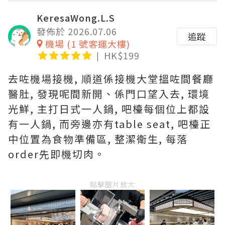
KeresaWong.L.S
發佈於 2026.07.06
追蹤
機場 (1 號客運大樓)
HK$199
去咗機場接機, 順道係接機大堂搵咗間餐廳
醫肚, 發現呢間新開、係門口望入去, 環境
光鮮, 主打日式一人鍋, 吧檯每個位上都設
有一人鍋, 而旁邊亦有table seat, 吧檯正
中位置為食物準備區, 整潔衛生, 每落
order先即機切肉。
點擊圖片放大