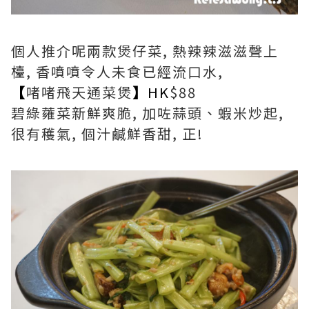
個人推介呢兩款煲仔菜, 熱辣辣滋滋聲上
檯, 香噴噴令人未食已經流口水,
【
啫啫飛天通菜煲
】
HK
$88
碧綠蕹菜新鮮爽脆, 加咗蒜頭、蝦米炒起,
很有穫氣, 個汁鹹鮮香甜, 正!