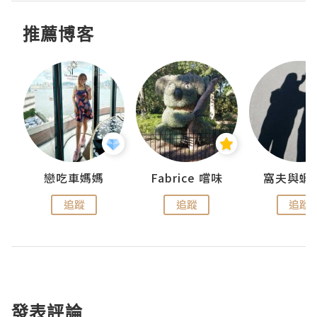
推薦博客
戀吃車媽媽
Fabrice 嚐味
窩夫與蝦
追蹤
追蹤
追蹤
發表評論