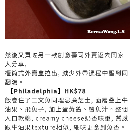
然後又買咗另一款創意壽司外賣返去同家
人分享,
櫃筒式外賣盒拉出, 減少外帶過程中壓到同
翻瀉。
【
Philadelphia
】
HK$78
飯卷住了三文魚同埋忌廉芝士, 面層疊上牛
油果、飛魚子, 加上蛋黃醬、鰻魚汁。整個
入口軟綿, creamy cheese奶香味重, 質感
跟牛油果texture相似, 細味更食到魚香。