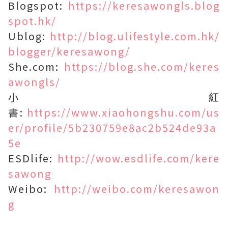
Blogspot:
https://keresawongls.blog
spot.hk/
Ublog:
http://blog.ulifestyle.com.hk/
blogger/keresawong/
She.com:
https://blog.she.com/keres
awongls/
小紅
書:
https://www.xiaohongshu.com/us
er/profile/5b230759e8ac2b524de93a
5e
ESDlife:
http://wow.esdlife.com/kere
sawong
Weibo:
http://weibo.com/keresawon
g