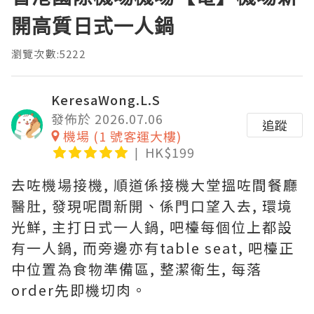
開高質日式一人鍋
瀏覽次數:5222
KeresaWong.L.S
發佈於 2026.07.06
追蹤
機場 (1 號客運大樓)
HK$199
去咗機場接機, 順道係接機大堂搵咗間餐廳
醫肚, 發現呢間新開、係門口望入去, 環境
光鮮, 主打日式一人鍋, 吧檯每個位上都設
有一人鍋, 而旁邊亦有table seat, 吧檯正
中位置為食物準備區, 整潔衛生, 每落
order先即機切肉。