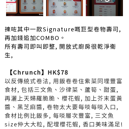
揀咗其中一款Signature嘅巨型卷物壽司,
再加錢追加COMBO。
所有壽司即叫即整, 開放式廚房很乾淨衛
生,
【
Chrunch
】
HK$78
以反傳統式卷法, 用飯卷卷住紫菜同埋豐富
食材, 包括三文魚、沙律菜、蘆筍、甜蛋,
再灑上天婦羅脆脆、櫻花蝦, 加上芥末蛋黃
醬、黑芝麻醬, 卷物太大要每啖每啖入口,
食材比例比飯多, 每啖層次豐富, 三文魚
size仲大大粒, 配埋櫻花蝦, 香口美味滿足!