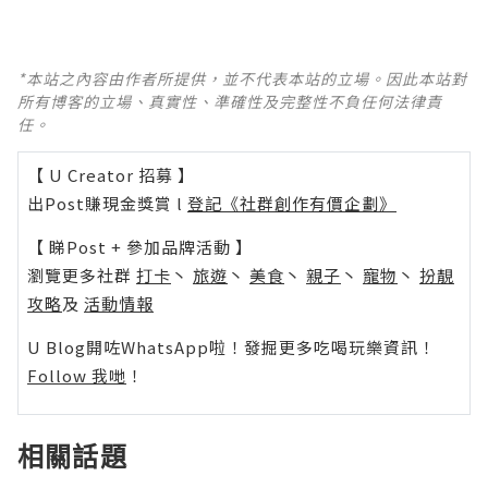
*本站之內容由作者所提供，並不代表本站的立場。因此本站對
所有博客的立場、真實性、準確性及完整性不負任何法律責
任。
【 U Creator 招募 】
出Post賺現金獎賞 l
登記《社群創作有價企劃》
【 睇Post + 參加品牌活動 】
瀏覽更多社群
打卡
丶
旅遊
丶
美食
丶
親子
丶
寵物
丶
扮靚
攻略
及
活動情報
U Blog開咗WhatsApp啦！發掘更多吃喝玩樂資訊！
Follow 我哋
！
相關話題