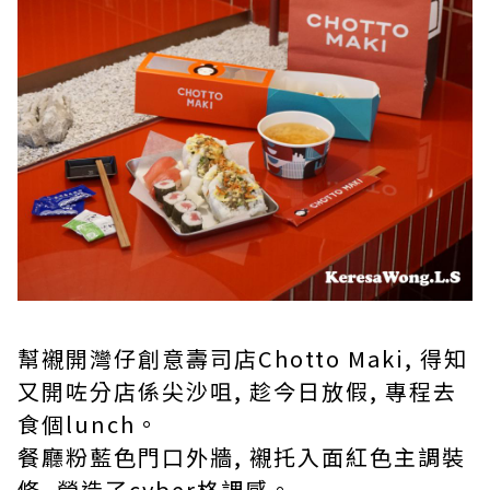
幫襯開灣仔創意壽司店Chotto Maki, 得知
又開咗分店係尖沙咀, 趁今日放假, 專程去
食個lunch。
餐廳粉藍色門口外牆, 襯托入面紅色主調裝
修, 營造了cyber格調感。