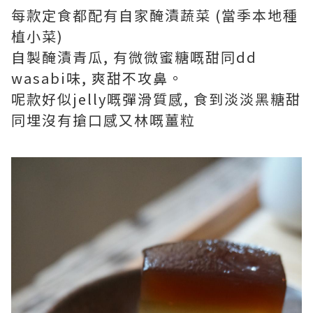
每款定食都配有自家醃漬蔬菜 (當季本地種
植小菜)
自製醃漬青瓜, 有微微蜜糖嘅甜同dd
wasabi味, 爽甜不攻鼻。
呢款好似jelly嘅彈滑質感, 食到淡淡黑糖甜
同埋沒有搶口感又林嘅薑粒