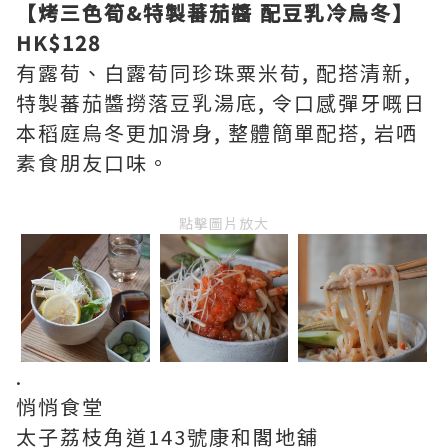
【烤三色筍&特製蕃茄醬 配豆乳冷烏冬】
HK$128
有露荀、白露荀同珍珠粟米荀, 配搭清新,
特製蕃茄醬撈落豆乳湯底, 令口感彈牙嘅日
本稻庭烏冬更加滑身, 整體簡單配搭, 岩哂
素食朋友口味。
點擊圖片放大
.
悄悄食堂
太子荔枝角道143號康和閣地舖