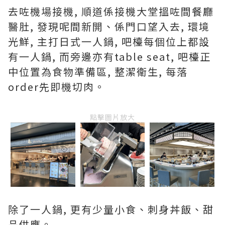
去咗機場接機, 順道係接機大堂搵咗間餐廳
醫肚, 發現呢間新開、係門口望入去, 環境
光鮮, 主打日式一人鍋, 吧檯每個位上都設
有一人鍋, 而旁邊亦有table seat, 吧檯正
中位置為食物準備區, 整潔衛生, 每落
order先即機切肉。
點擊圖片放大
除了一人鍋, 更有少量小食、刺身丼飯、甜
品供應。