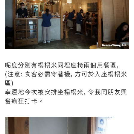
呢度分別有榻榻米同埋座椅兩個用餐區,
(注意: 食客必需穿著襪, 方可於入座榻榻米
區)
幸運地今次被安排坐榻榻米, 令我同朋友興
奮瘋狂打卡。