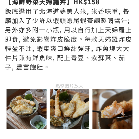
【海鮮野菜天婦羅丼】HK$158
飯底選用了北海道夢美人米, 米香味重, 餐
廳加入了少許以蝦頭蝦尾蝦膏調製嘅醬汁;
另外亦多附一小瓶, 用以自行加上天婦羅上
即食, 避免影響炸皮脆度。每款天婦羅炸皮
輕盈不油, 蝦隻爽口鮮甜彈牙, 炸魚塊大大
件片兼有鮮魚味, 配上青豆、紫蘇葉、茄
子, 豐富飽肚。
點擊圖片放大