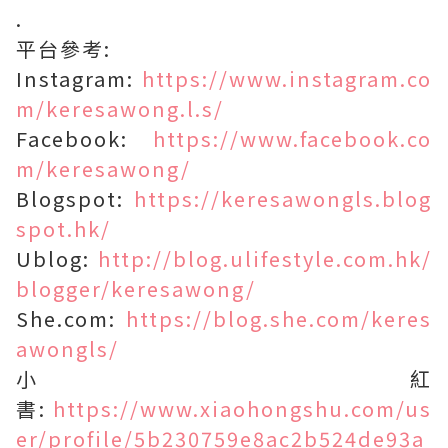
.
平台參考:
Instagram:
https://www.instagram.co
m/keresawong.l.s/
Facebook:
https://www.facebook.co
m/keresawong/
Blogspot:
https://keresawongls.blog
spot.hk/
Ublog:
http://blog.ulifestyle.com.hk/
blogger/keresawong/
She.com:
https://blog.she.com/keres
awongls/
小紅
書:
https://www.xiaohongshu.com/us
er/profile/5b230759e8ac2b524de93a