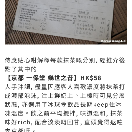
侍應貼心咁解釋每款抹茶嘅分別, 經推介後
點了其中的
【京都 一保堂 幾世之昔】HK$58
人手沖調, 盡量因應客人喜歡濃度將抹茶打
成濃郁泡沫, 注上鮮奶上。上檯時可見分層
狀態, 亦選用了冰球令飲品長期keep住冰
凍溫度。飲之前平均攪拌, 味道溫和, 抹茶
味好rich, 配合淡淡嘅回甘, 直頭覺得返咗
去京都呀。