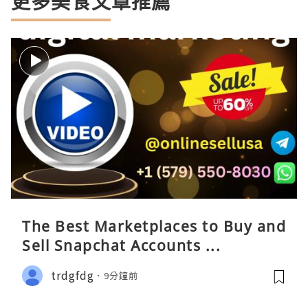
更多美食文章推薦
The Best Marketplaces to Buy and
Sell Snapchat Accounts ...
trdgfdg
9分鐘前