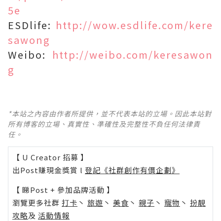
5e
ESDlife:
http://wow.esdlife.com/kere
sawong
Weibo:
http://weibo.com/keresawon
g
*本站之內容由作者所提供，並不代表本站的立場。因此本站對
所有博客的立場、真實性、準確性及完整性不負任何法律責
任。
【 U Creator 招募 】
出Post賺現金獎賞 l
登記《社群創作有價企劃》
【 睇Post + 參加品牌活動 】
瀏覽更多社群
打卡
丶
旅遊
丶
美食
丶
親子
丶
寵物
丶
扮靚
攻略
及
活動情報