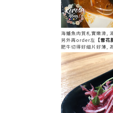
海鱸魚肉質札實嫩滑, 
另外再order左
【雪花
肥牛切得好細片好薄, 