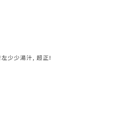
左少少湯汁, 超正!