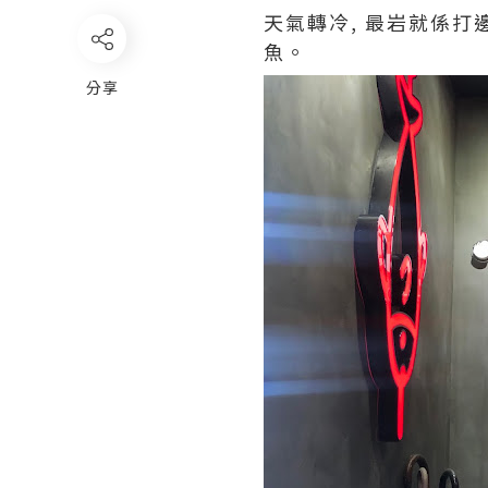
天氣轉冷, 最岩就係打
魚。
分享