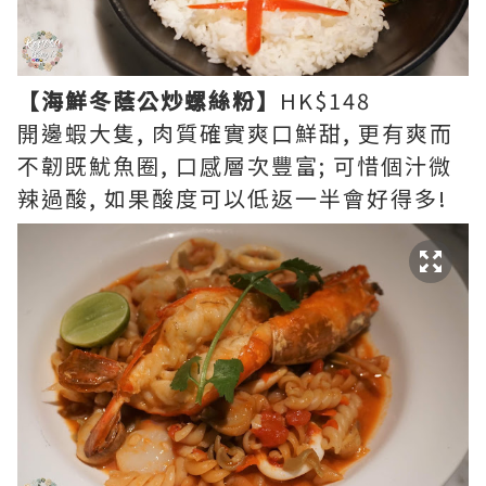
【海鮮冬蔭公炒螺絲粉】
HK$148
開邊蝦大隻, 肉質確實爽口鮮甜, 更有爽而
不韌既魷魚圈, 口感層次豐富; 可惜個汁微
辣過酸, 如果酸度可以低返一半會好得多!