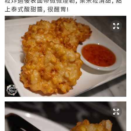
粒炸過後表面帶微微煙韌, 栗米粒清甜, 點
上泰式酸甜醬, 很醒胃!