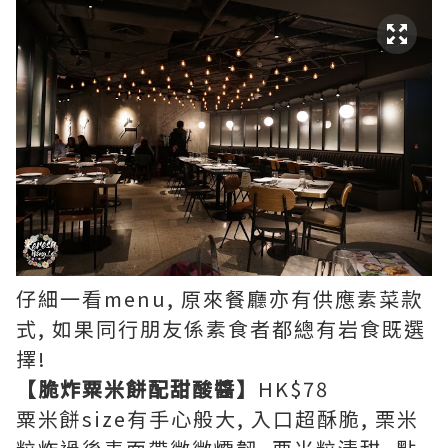
仔細一看menu, 原來餐廳亦有供應素菜款
式, 如果同行朋友係素食者都總有岩食既選
擇!
【脆炸粟米餅配甜酸醬】
HK$78
粟米餅size有手心般大, 入口超酥脆, 栗米