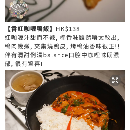
【香紅咖喱鴨飯】
HK$138
紅咖喱汁甜而不辣, 椰香味雖然唔太較出,
鴨肉幾嫩, 夾集燒鴨皮, 烤鴨油香味很正!!
伴有清甜例湯balance口腔中咖哩味既濃
郁, 很有驚喜!