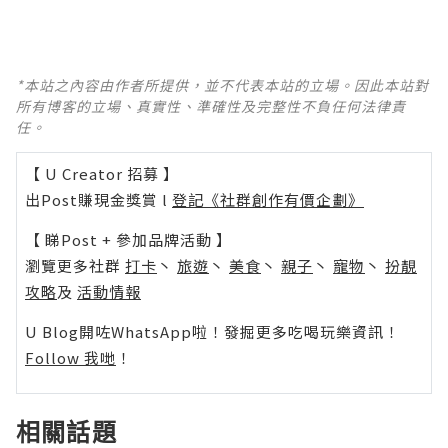
*本站之內容由作者所提供，並不代表本站的立場。因此本站對
所有博客的立場、真實性、準確性及完整性不負任何法律責
任。
【 U Creator 招募 】
出Post賺現金獎賞 l
登記《社群創作有價企劃》
【 睇Post + 參加品牌活動 】
瀏覽更多社群
打卡
丶
旅遊
丶
美食
丶
親子
丶
寵物
丶
扮靚
攻略
及
活動情報
U Blog開咗WhatsApp啦！發掘更多吃喝玩樂資訊！
Follow 我哋
！
相關話題