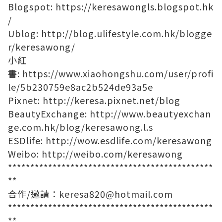
Blogspot:
https://keresawongls.blogspot.hk
/
Ublog:
http://blog.ulifestyle.com.hk/blogge
r/keresawong/
小紅
書:
https://www.xiaohongshu.com/user/profi
le/5b230759e8ac2b524de93a5e
Pixnet:
http://keresa.pixnet.net/blog
BeautyExchange:
http://www.beautyexchan
ge.com.hk/blog/keresawong.l.s
ESDlife:
http://wow.esdlife.com/keresawong
Weibo:
http://weibo.com/keresawong
**********************************************
**
合作/邀請：
keresa820@hotmail.com
**********************************************
**