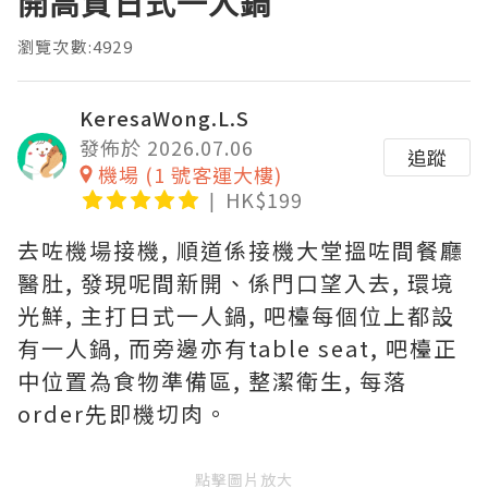
開高質日式一人鍋
瀏覽次數:4929
KeresaWong.L.S
發佈於 2026.07.06
追蹤
機場 (1 號客運大樓)
HK$199
去咗機場接機, 順道係接機大堂搵咗間餐廳
醫肚, 發現呢間新開、係門口望入去, 環境
光鮮, 主打日式一人鍋, 吧檯每個位上都設
有一人鍋, 而旁邊亦有table seat, 吧檯正
中位置為食物準備區, 整潔衛生, 每落
order先即機切肉。
點擊圖片放大