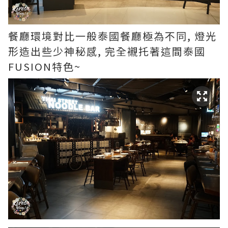
餐廳環境對比一般泰國餐廳極為不同, 燈光
形造出些少神秘感, 完全襯托著這間泰國
FUSION特色~