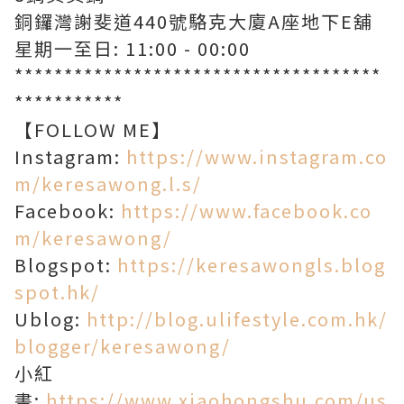
銅鑼灣謝斐道440號駱克大廈A座地下E舖
星期一至日: 11:00 - 00:00
*************************************
***********
【FOLLOW ME】
Instagram:
https://www.instagram.co
m/keresawong.l.s/
Facebook:
https://www.facebook.co
m/keresawong/
Blogspot:
https://keresawongls.blog
spot.hk/
Ublog:
http://blog.ulifestyle.com.hk/
blogger/keresawong/
小紅
書:
https://www.xiaohongshu.com/us