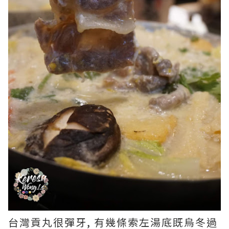
台灣貢丸很彈牙, 有幾條索左湯底既烏冬過