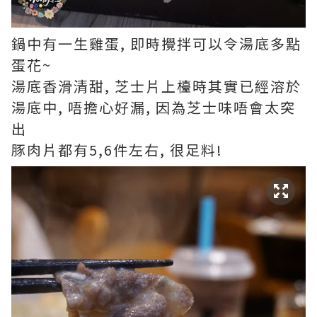
鍋中有一生雞蛋, 即時攪拌可以令湯底多點
蛋花~
湯底香滑清甜, 芝士片上檯時其實已經溶於
湯底中, 唔擔心好漏, 因為芝士味唔會太突
出
豚肉片都有5,6件左右, 很足料!