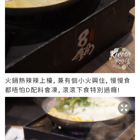
火鍋熱辣辣上檯, 兼有個小火興住, 慢慢食
都唔怕D配料會凍, 滾滾下食特別過癮!