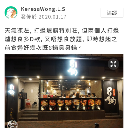
KeresaWong.L.S
追蹤
發佈於 2020.01.17
天氣凍左, 打邊爐癮特別旺, 但兩個人打邊
爐想食多D款, 又唔想食放題, 即時想起之
前食過好幾次既8鍋臭臭鍋。