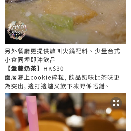
另外餐廳更提供散叫火鍋配料、少量台式
小食同埋即沖飲品
【盤裁奶茶】
HK$30
面層灑上cookie碎粒, 飲品奶味比茶味更
為突出, 邊打邊爐又飲下凍野係唔錯~