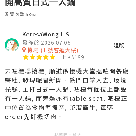
開高質日式一人鍋
瀏覽次數:5365
KeresaWong.L.S
發佈於 2026.07.06
追蹤
機場 (1 號客運大樓)
HK$199
去咗機場接機, 順道係接機大堂搵咗間餐廳
醫肚, 發現呢間新開、係門口望入去, 環境
光鮮, 主打日式一人鍋, 吧檯每個位上都設
有一人鍋, 而旁邊亦有table seat, 吧檯正
中位置為食物準備區, 整潔衛生, 每落
order先即機切肉。
點擊圖片放大