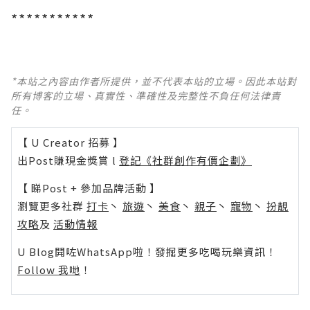
***********
*本站之內容由作者所提供，並不代表本站的立場。因此本站對
所有博客的立場、真實性、準確性及完整性不負任何法律責
任。
【 U Creator 招募 】
出Post賺現金獎賞 l
登記《社群創作有價企劃》
【 睇Post + 參加品牌活動 】
瀏覽更多社群
打卡
丶
旅遊
丶
美食
丶
親子
丶
寵物
丶
扮靚
攻略
及
活動情報
U Blog開咗WhatsApp啦！發掘更多吃喝玩樂資訊！
Follow 我哋
！