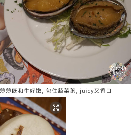
 薄薄既和牛好嫩, 包住蔬菜葉, juicy又香口