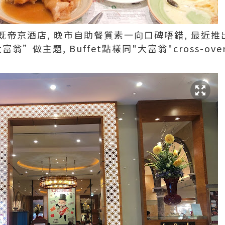
帝京酒店, 晚市自助餐質素一向口碑唔錯, 最近推
”做主題, Buffet點樣同"大富翁"cross-ov