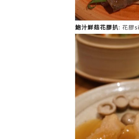
鮑汁鮮菇花膠扒
: 花膠