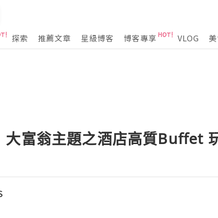
探索
推薦文章
星級博客
博客專享
VLOG
美
大富翁主題之酒店高質Buffet 玩
S