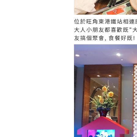
位於旺角東港鐵站相連既
大人小朋友都喜歡既"大富翁
友搞個聚會, 食餐好既!