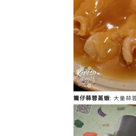
籠仔蒜蓉蒸蝦
: 大量蒜