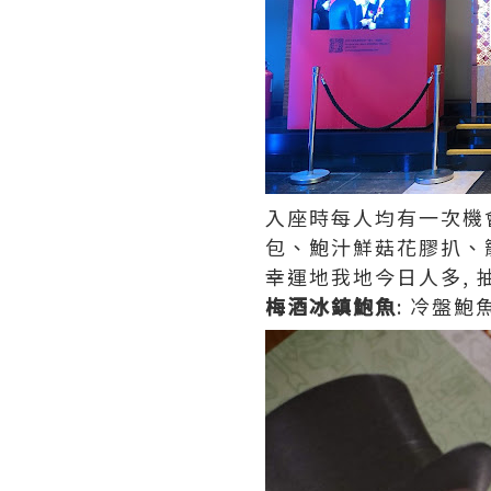
入座時每人均有一次機
包、鮑汁鮮菇花膠扒、籠
幸運地我地今日人多, 抽
梅酒冰鎮鮑魚
: 冷盤鮑