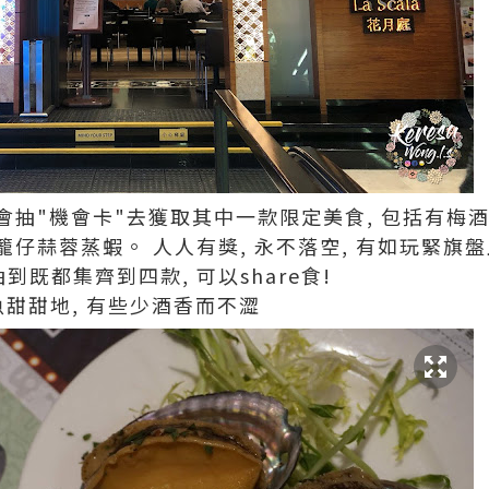
會抽"機會卡"去獲取其中一款限定美食, 包括有梅
仔蒜蓉蒸蝦。 人人有獎, 永不落空, 有如玩緊旗
到既都集齊到四款, 可以share食!
魚甜甜地, 有些少酒香而不澀