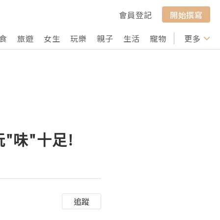
會員登記
開始撰寫
食
旅遊
女生
玩樂
親子
生活
寵物
行山
更多
打卡
"味"十足!
追蹤