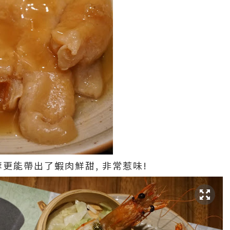
蓉更能帶出了蝦肉鮮甜, 非常惹味!