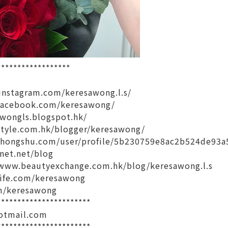
******************
instagram.com/keresawong.l.s/
facebook.com/keresawong/
awongls.blogspot.hk/
estyle.com.hk/blogger/keresawong/
ohongshu.com/user/profile/5b230759e8ac2b524de93a
xnet.net/blog
/www.beautyexchange.com.hk/blog/keresawong.l.s
life.com/keresawong
m/keresawong
***********************
otmail.com
***********************