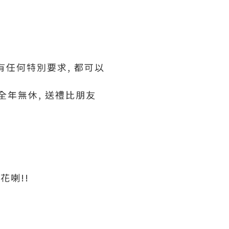
有任何特別要求, 都可以
全年無休, 送禮比朋友
花喇!!