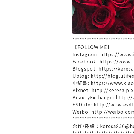
*************************
【FOLLOW ME】
Instagram:
https://www.
Facebook:
https://www.
Blogspot:
https://keres
Ublog:
http://blog.ulif
小紅書:
https://www.xia
Pixnet:
http://keresa.pi
BeautyExchange:
http:/
ESDlife:
http://wow.esd
Weibo:
http://weibo.co
*************************
合作/邀請：
keresa820@h
*************************