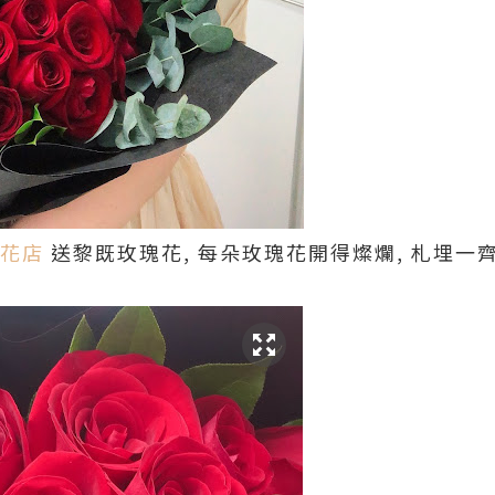
花店
送黎既玫瑰花, 每朵玫瑰花開得燦爛, 札埋一