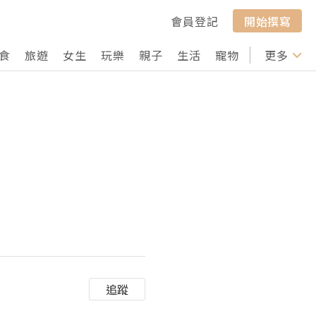
會員登記
開始撰寫
食
旅遊
女生
玩樂
親子
生活
寵物
行山
更多
打卡
追蹤