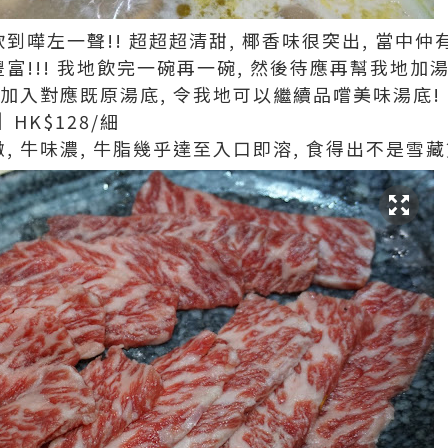
飲到嘩左一聲!! 超超超清甜, 椰香味很突出, 當中
富!!! 我地飲完一碗再一碗, 然後待應再幫我地加湯打
而係加入對應既原湯底, 令我地可以繼續品嚐美味湯底!
】
HK$128/細
嫩, 牛味濃, 牛脂幾乎達至入口即溶, 食得出不是雪