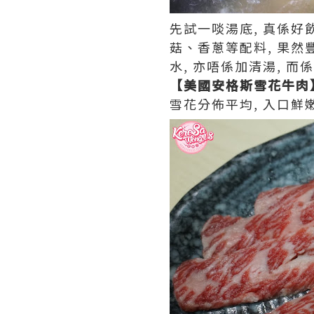
先試一啖湯底, 真係好
菇、香蔥等配料, 果然豐
水, 亦唔係加清湯, 
【美國安格斯雪花牛肉
雪花分佈平均, 入口鮮