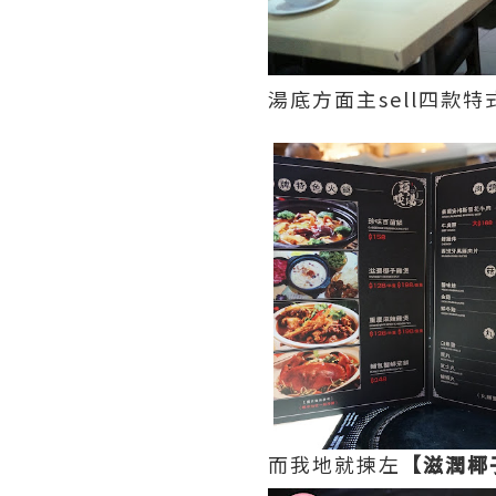
湯底方面主sell四款特
而我地就揀左
【滋潤椰