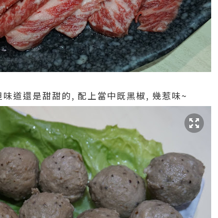
但味道還是甜甜的, 配上當中既黑椒, 幾惹味~