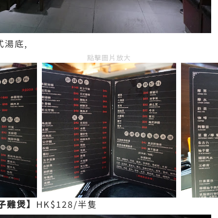
式湯底,
點擊圖片放大
子雞煲】
HK$128/半隻