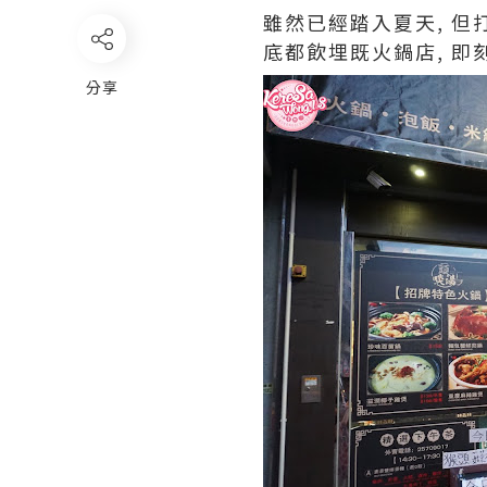
雖然已經踏入夏天, 但
底都飲埋既火鍋店, 即
分享