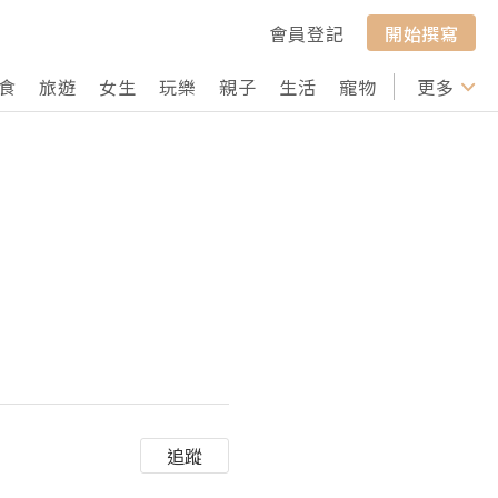
會員登記
開始撰寫
食
旅遊
女生
玩樂
親子
生活
寵物
行山
更多
打卡
追蹤