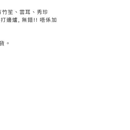
仲有竹笙、雲耳、秀珍
邊爐, 無錯!! 唔係加
藏貨。