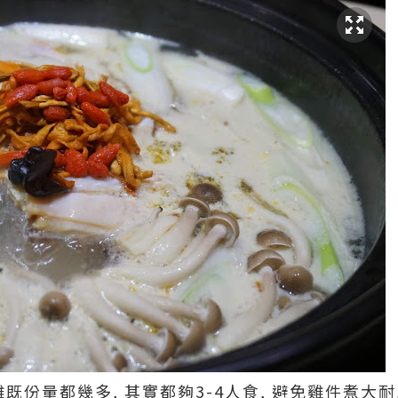
雞既份量都幾多, 其實都夠3-4人食, 避免雞件煮大