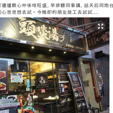
打邊爐顆心仲係咁旺盛, 早排聽同事講, 話天后同
刻心思思想去試。今晚即約朋友放工去試試....