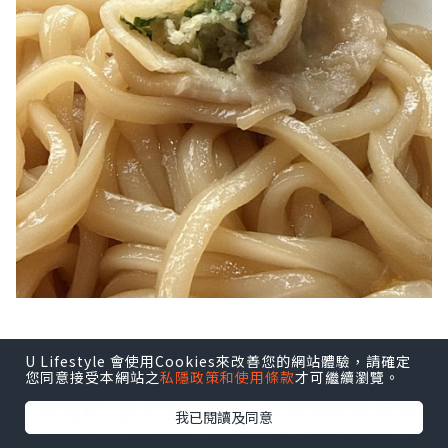
【海鮮盛合套餐】HK$178
U Lifestyle 會使用Cookies來改善您的網站體驗，請確定
同樣自選了關東壽喜燒湯, 海鮮盛合分別有
您同意接受本網站之
私隱政策和使用條款
才可繼續瀏覽。
四款海鮮, 雖不是活海鮮, 但質素都係唔錯!
我已閱讀及同意
虎蝦確實爽口彈牙, 有鮮甜味; 蠔很飽滿, 冇