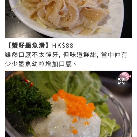
【蟹籽墨魚滑】
HK$88
雖然口感不太彈牙, 但味道鮮甜, 當中仲有
少少墨魚幼粒增加口感。