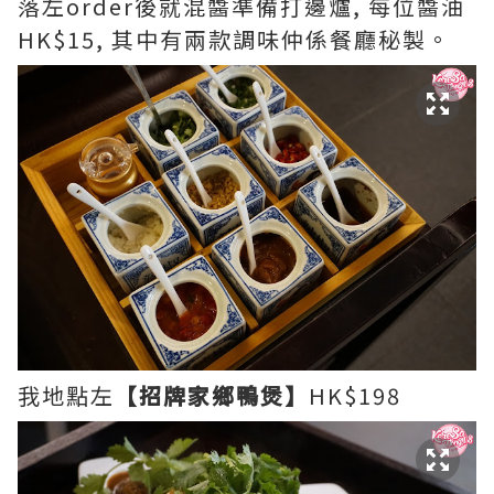
落左order後就混醬準備打邊爐, 每位醬油
HK$15, 其中有兩款調味仲係餐廳秘製。
我地點左
【招牌家鄉鴨煲】
HK$198