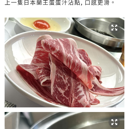
上一隻日本蘭王蛋蛋汁沾點, 口感更滑。