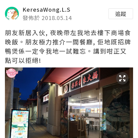
KeresaWong.L.S
追蹤
發佈於 2018.05.14
朋友新居入伙, 夜晚帶左我地去樓下商場食
晚飯。朋友極力推介一間餐廳, 佢地既招牌
鴨煲係一定令我地一試難忘。講到咁正又
點可以拒絕!