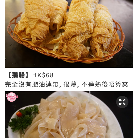
【鵝腸】
HK$68
完全沒有肥油連帶, 很薄, 不過熟後唔算爽