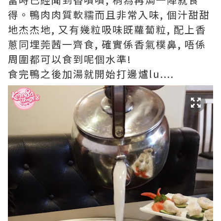
得。鴨肉肉質軟糯而且非常入味, 個汁甜甜
地杰杰地, 又有幾粒吸味既蘿蔔粒, 配上香
蔥同埋莞茜一齊食, 確實係香氣樸鼻, 唔係
周圍都可以食到呢個水準!
食完鴨之後加湯就開始打邊爐lu....