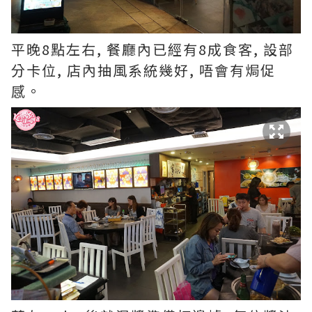
平晚8點左右, 餐廳內已經有8成食客, 設部
分卡位, 店內抽風系統幾好, 唔會有焗促
感。