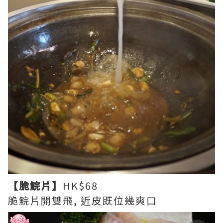
【脆鯇片】
HK$68
脆鯇片開雙飛, 近皮既位幾爽口