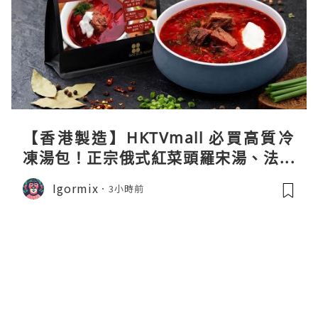
【香港製造】HKTVmall 必買高質冷
凍湯包！正宗俄式紅菜頭羅宋湯、法式
龍蝦濃湯與生酮膠原蛋白骨頭湯全攻略
Igormix
3小時前