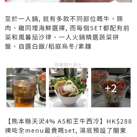
至於一人鍋, 就有多款不同部位嘅牛、豚
肉、雞同埋海鮮選擇, 而每個SET都配有前
菜和風蕃茄沙律、一人火鍋精選蔬菜拼
盤、自選白飯/稻庭烏冬/素麵
點擊圖片放大
+2
【熊本縣天沢4% A5和王牛西冷】HK$288
揀咗全menu最貴嘅set, 湯底預設了關東