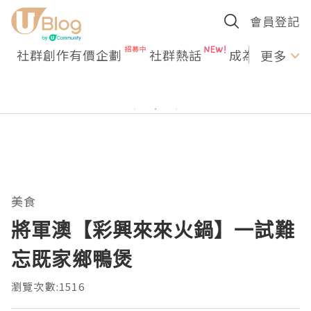
會員登記
社群創作有價企劃
社群熱話
成為U Creato
更多
美食
將軍澳【彩興來來火鍋】一試難
忘既家鄉鴨煲
瀏覽次數:1516