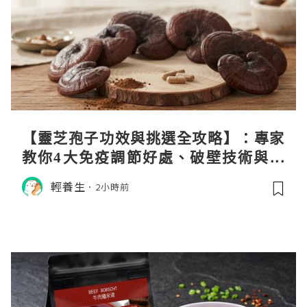
【靈芝孢子功效與挑選全攻略】：專家
教你4大免疫調節好處、破壁技術與挑
選秘訣
輕養生
2小時前