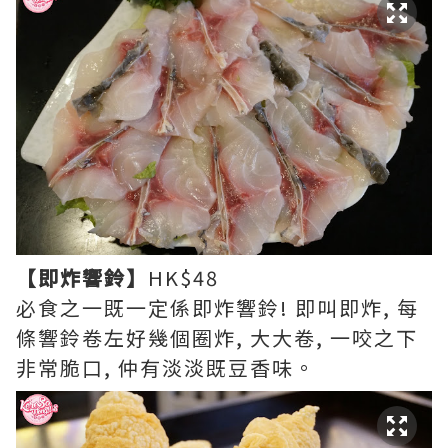
【即炸響鈴】
HK$48
必食之一既一定係即炸響鈴! 即叫即炸, 每
條響鈴卷左好幾個圈炸, 大大卷, 一咬之下
非常脆口, 仲有淡淡既豆香味。