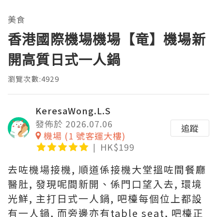
美食
香港國際機場機場【竜】機場新
開高質日式一人鍋
瀏覽次數:4929
KeresaWong.L.S
發佈於 2026.07.06
追蹤
機場 (1 號客運大樓)
HK$199
去咗機場接機, 順道係接機大堂搵咗間餐廳
醫肚, 發現呢間新開、係門口望入去, 環境
光鮮, 主打日式一人鍋, 吧檯每個位上都設
有一人鍋, 而旁邊亦有table seat, 吧檯正