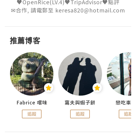
♥OpenRice(LV.4)♥TripAdvisor♥點評

✉合作, 請電郵至 keresa820@hotmail.com
推薦博客
Fabrice 嚐味
窩夫與蝦子餅
戀吃車
追蹤
追蹤
追蹤