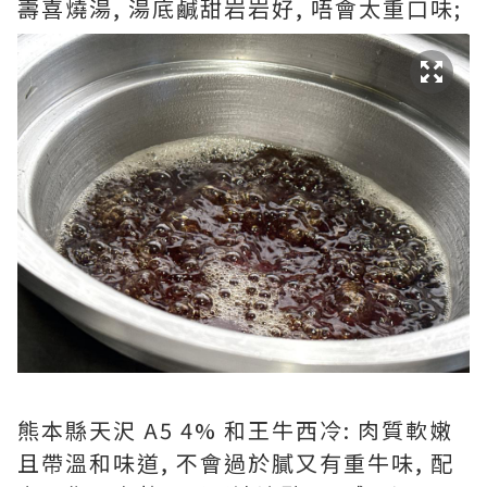
壽喜燒湯, 湯底鹹甜岩岩好, 唔會太重口味;
熊本縣天沢 A5 4% 和王牛西冷: 肉質軟嫩
且帶溫和味道, 不會過於膩又有重牛味, 配