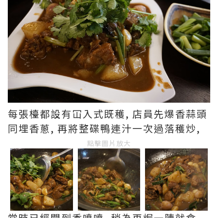
每張檯都設有冚入式既穫, 店員先爆香蒜頭
同埋香蔥, 再將整碟鴨連汁一次過落穫炒,
點擊圖片放大
當時已經聞到香噴噴, 稍為再焗一陣就食