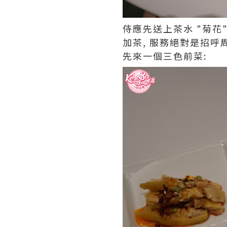
侍應先送上茶水 "菊花"
加茶, 服務絕對是招呼
先來一個三色前菜: