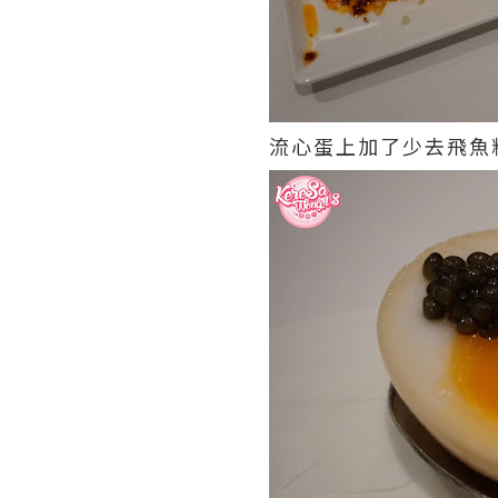
流心蛋上加了少去飛魚籽