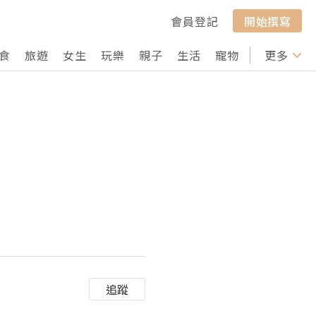
會員登記
開始撰寫
食
旅遊
女生
玩樂
親子
生活
寵物
行山
更多
打卡
追蹤