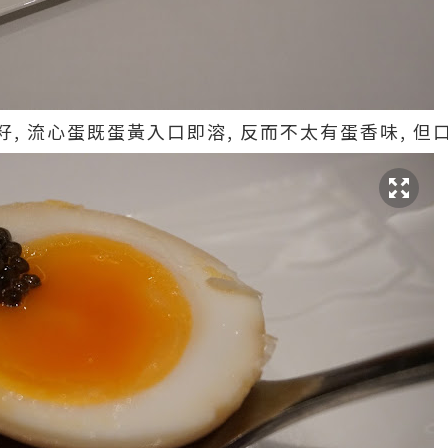
, 流心蛋既蛋黃入口即溶, 反而不太有蛋香味, 但