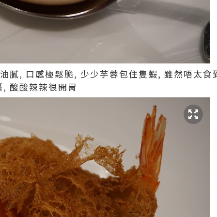
油膩, 口感極鬆脆, 少少芋蓉包住隻蝦, 雖然唔太食
醬, 酸酸辣辣很開胃