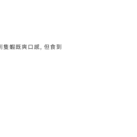
到隻蝦既爽口感, 但食到