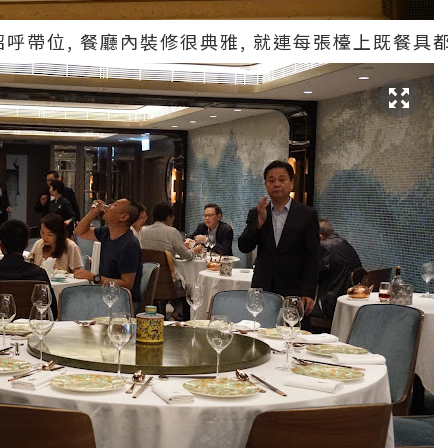
招呼帶位, 餐廳內裝修很典雅, 就連每張檯上既餐具