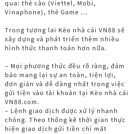
qua: thẻ cào (Viettel, Mobi,
Vinaphone), thẻ Game …
Trong tương lai Kèo nhà cái VN88 sẽ
xây dựng và phát triển thêm nhiều
hình thức thanh toán hơn nữa.
– Mọi phương thức đều rõ ràng, đảm
bảo mang lại sự an toàn, tiện lợi,
đơn giản và dễ dàng nhất trong việc
gửi tiền vào tài khoản tại Kèo nhà cái
VN88.com.
– Lệnh giao dịch được xử lý nhanh
chóng. Theo thống kê thời gian thực
hiện giao dịch gửi tiền chỉ mất