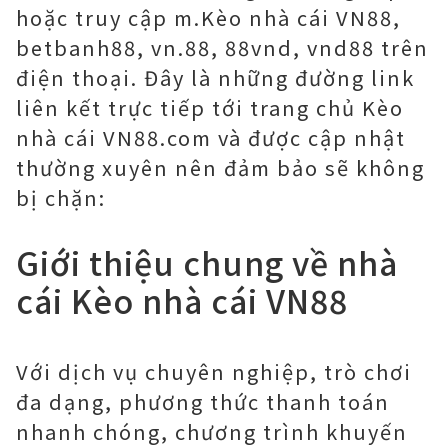
hoặc truy cập m.Kèo nhà cái VN88,
betbanh88, vn.88, 88vnd, vnd88 trên
điện thoại. Đây là những đường link
liên kết trực tiếp tới trang chủ Kèo
nhà cái VN88.com và được cập nhật
thường xuyên nên đảm bảo sẽ không
bị chặn:
Giới thiệu chung về nhà
cái Kèo nhà cái VN88
Với dịch vụ chuyên nghiệp, trò chơi
đa dạng, phương thức thanh toán
nhanh chóng, chương trình khuyến