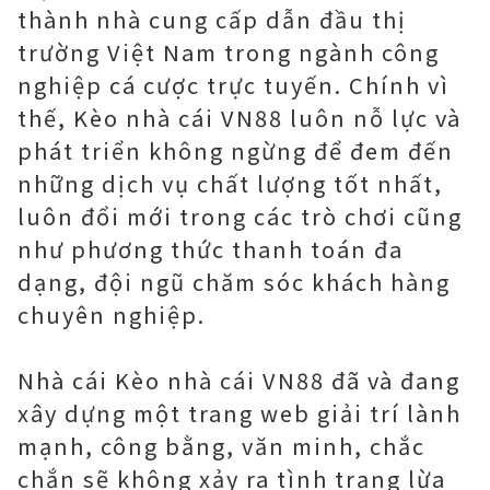
thành nhà cung cấp dẫn đầu thị
trường Việt Nam trong ngành công
nghiệp cá cược trực tuyến. Chính vì
thế, Kèo nhà cái VN88 luôn nỗ lực và
phát triển không ngừng để đem đến
những dịch vụ chất lượng tốt nhất,
luôn đổi mới trong các trò chơi cũng
như phương thức thanh toán đa
dạng, đội ngũ chăm sóc khách hàng
chuyên nghiệp.
Nhà cái Kèo nhà cái VN88 đã và đang
xây dựng một trang web giải trí lành
mạnh, công bằng, văn minh, chắc
chắn sẽ không xảy ra tình trạng lừa