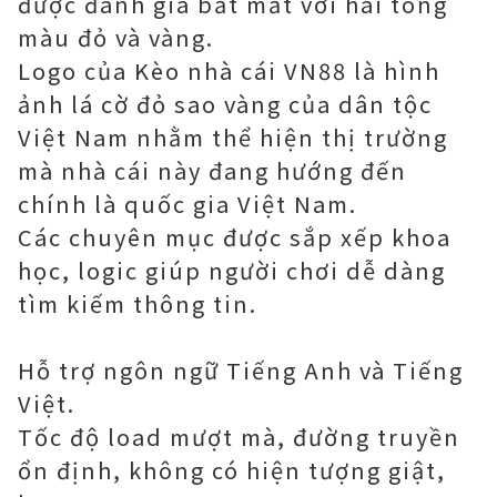
được đánh giá bắt mắt với hai tông
màu đỏ và vàng.
Logo của Kèo nhà cái VN88 là hình
ảnh lá cờ đỏ sao vàng của dân tộc
Việt Nam nhằm thể hiện thị trường
mà nhà cái này đang hướng đến
chính là quốc gia Việt Nam.
Các chuyên mục được sắp xếp khoa
học, logic giúp người chơi dễ dàng
tìm kiếm thông tin.
Hỗ trợ ngôn ngữ Tiếng Anh và Tiếng
Việt.
Tốc độ load mượt mà, đường truyền
ổn định, không có hiện tượng giật,