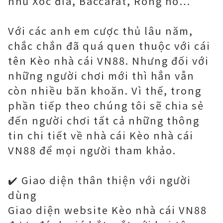
như Xóc đĩa, Baccarat, Rồng hổ…
Với các anh em cược thủ lâu năm,
chắc chắn đã quá quen thuộc với cái
tên Kèo nhà cái VN88. Nhưng đối với
những người chơi mới thì hẳn vẫn
còn nhiều băn khoăn. Vì thế, trong
phần tiếp theo chúng tôi sẽ chia sẻ
đến người chơi tất cả những thông
tin chi tiết về nhà cái Kèo nhà cái
VN88 để mọi người tham khảo.
✔️ Giao diện thân thiện với người
dùng
Giao diện website Kèo nhà cái VN88