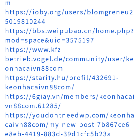
m
https://ioby.org/users/blomgreneu2
5019810244
https://bbs.weipubao.cn/home.php?
mod=space&uid=3575197
https://www.kfz-
betrieb.vogel.de/community/user/ke
onhacaivn88com
https://starity.hu/profil/432691-
keonhacaivn88com/
https://6giay.vn/members/keonhacai
vn88com.61285/
https://youdontneedwp.com/keonha
caivn88com/my-new-post-7b867ce6-
e8eb-4419-883d-39d1cfc5b23a