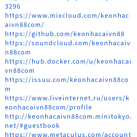
3296
https://www.mixcloud.com/keonhac
aivn88com/
https://github.com/keonhacaivn88
https://soundcloud.com/keonhacaiv
n88com
https://hub.docker.com/u/keonhacai
vn88com
https://issuu.com/keonhacaivn88co
m
https://www.liveinternet.ru/users/k
eonhacaivn88com/profile
http://keonhacaivn88com.minitokyo.
net/#guestbook
https://www.metaculus.com/account