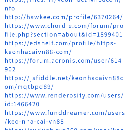
nfo
http://hawkee.com/profile/6370264/
https://www.chordie.com/forum/pro
file.php?section=about&id=1899401
https://edshelf.com/profile/https-
keonhacaivn88-com/
https://forum.acronis.com/user/614
902
https://jsfiddle.net/keonhacaivn88c
om/mqtbpd89/
https://www.renderosity.com/users/
id:1466420
https://www.funddreamer.com/users
/keo-nha-cai-vn88
https://turkish.ava360.com/user/keo