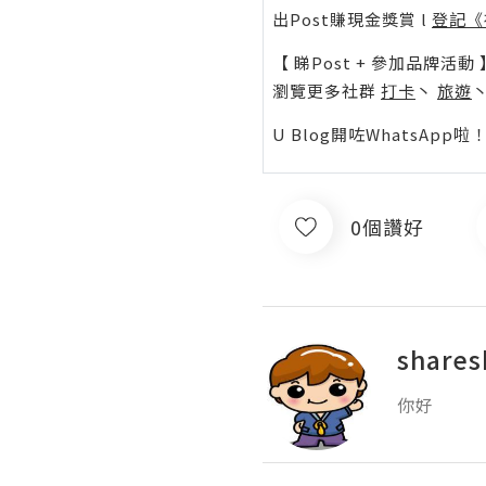
出Post賺現金獎賞 l
登記《
【 睇Post + 參加品牌活動 
瀏覽更多社群
打卡
丶
旅遊
U Blog開咗WhatsAp
0個讚好
shares
你好