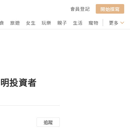
會員登記
開始撰寫
食
旅遊
女生
玩樂
親子
生活
寵物
行山
更多
打卡
精明投資者
追蹤