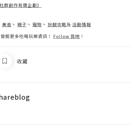
社群創作有價企劃》
】
丶
美食
丶
親子
丶
寵物
丶
扮靚攻略
及
活動情報
p啦！發掘更多吃喝玩樂資訊！
Follow 我哋
！
收藏
hareblog