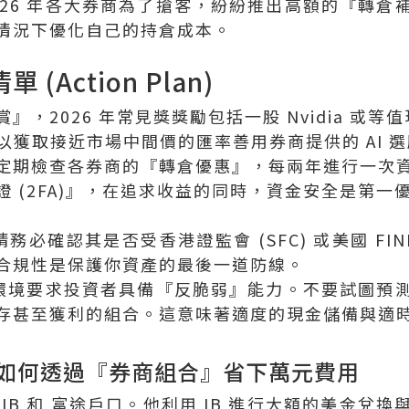
026 年各大券商為了搶客，紛紛推出高額的『轉倉
情況下優化自己的持倉成本。
 (Action Plan)
』，2026 年常見獎獎勵包括一股 Nvidia 或
R 以獲取接近市場中間價的匯率善用券商提供的 AI
定期檢查各券商的『轉倉優惠』，每兩年進行一次
 (2FA)』，在追求收益的同時，資金安全是第一
請務必確認其是否受香港證監會 (SFC) 或美國 FINR
合規性是保護你資產的最後一道防線。
市場環境要求投資者具備『反脆弱』能力。不要試圖預
存甚至獲利的組合。這意味著適度的現金儲備與適
如何透過『券商組合』省下萬元費用
IB 和 富途戶口。他利用 IB 進行大額的美金兌