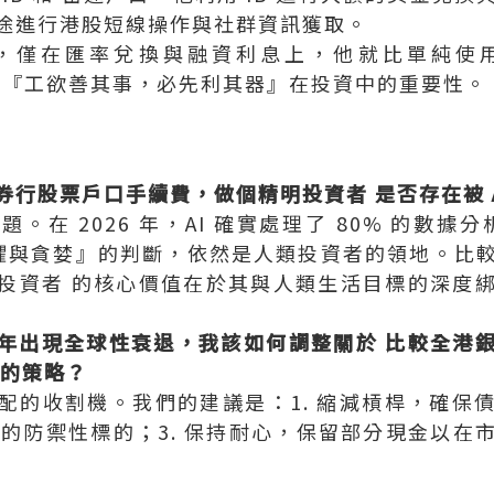
途進行港股短線操作與社群資訊獲取。
，僅在匯率兌換與融資利息上，他就比單純使
證明了『工欲善其事，必先利其器』在投資中的重要性。
行股票戶口手續費，做個精明投資者 是否存在被 A
。在 2026 年，AI 確實處理了 80% 的數據分
懼與貪婪』的判斷，依然是人類投資者的領地。比
投資者 的核心價值在於其與人類生活目標的深度
下半年出現全球性衰退，我該如何調整關於 比較全
 的策略？
配的收割機。我們的建議是：1. 縮減槓桿，確保
流的防禦性標的；3. 保持耐心，保留部分現金以