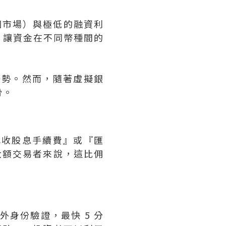
個市場）與極低的融資利
』，讓資金在不同幣種間的
優勢。然而，隨著虛擬銀
滑。
『代收股息手續費』或『匯
大額交易者來說，這比佣
外身份驗證，最快 5 分