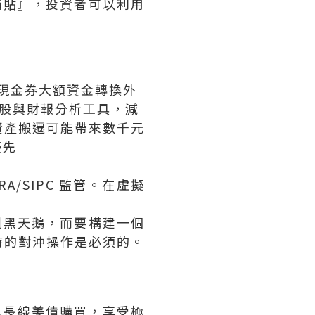
補貼』，投資者可以利用
等值現金券大額資金轉換外
 選股與財報分析工具，減
資產搬遷可能帶來數千元
優先
A/SIPC 監管。在虛擬
測黑天鵝，而要構建一個
時的對沖操作是必須的。
換與長線美債購買，享受極