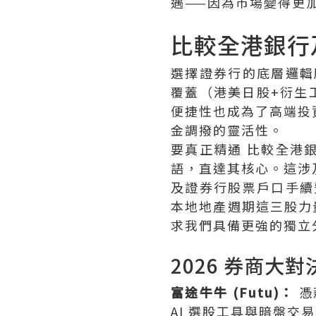
遇——因為市場變得更
比較全港銀行
選擇證券行的底層邏輯
覆蓋（港美日股+衍生工
便捷性也成為了高端投
金調撥的靈活性。
要真正精通 比較全港
語，直達其核心。這涉
及證券行股票戶口手續
本地地產週期這三股力
求我們具備更強的獨立
2026 券商大對決
富途牛牛 (Futu)：
憑
AI 選股工具與暗盤