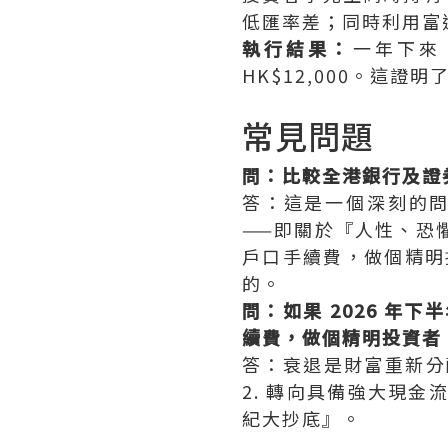
低匯率差；同時利用富
執行結果：
一年下來
HK$12,000。這
常見問題
問：比較全港銀行及證券
答：這是一個深刻的問題
——即關於『人性、恐
戶口手續費，做個精明
的。
問：如果 2026 年
續費，做個精明投資者
答：衰退是財富重新分
2. 轉向具備強大現金
紀大抄底』。