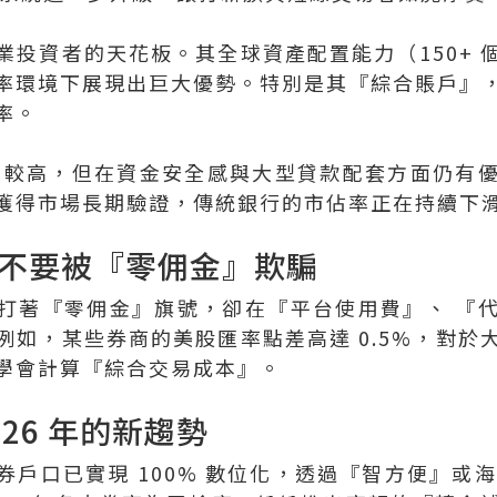
業投資者的天花板。其全球資產配置能力（150+ 
高利率環境下展現出巨大優勢。特別是其『綜合賬戶
率。
較高，但在資金安全感與大型貸款配套方面仍有
獲得市場長期驗證，傳統銀行的市佔率正在持續下
不要被『零佣金』欺騙
券商打著『零佣金』旗號，卻在『平台使用費』、 
例如，某些券商的美股匯率點差高達 0.5%，對於
學會計算『綜合交易成本』。
26 年的新趨勢
戶口已實現 100% 數位化，透過『智方便』或海