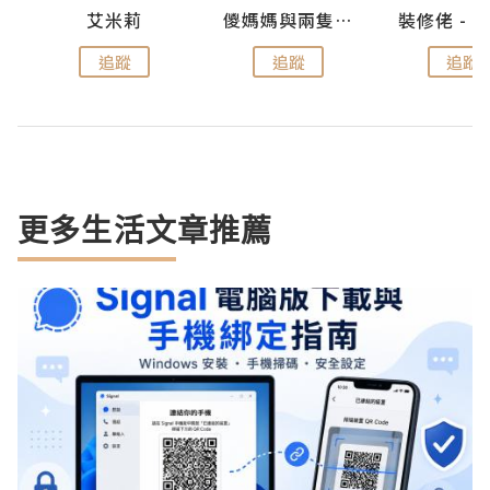
點滴
艾米莉
儍媽媽與兩隻小魔怪之家
追蹤
追蹤
追蹤
更多生活文章推薦