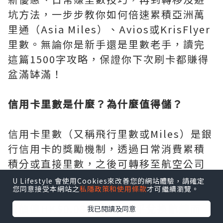
坑方法，一步步教你如何倍速累積亞洲萬
里通（Asia Miles）、Avios或KrisFlyer
里數。無論你是新手還是里數老手，讀完
這篇1500字攻略，保證你下次刷卡都賺得
盆滿缽滿！
信用卡里數是什麼？為什麼值得儲？
信用卡里數（又稱飛行里數或Miles）是銀
行信用卡的獎勵機制，透過日常消費累積
積分或直接里數，之後可轉移至航空公司
飛行常客計劃（如國泰亞洲萬里通、英國
U Lifestyle 會使用Cookies來改善您的網站體驗，請確定
您同意接受本網站之
私隱政策和使用條款
才可繼續瀏覽。
航空Avios、新航KrisFlyer）。1里數大
致價值HK$0.08-0.12，視乎兌換航線而
我已閱讀及同意