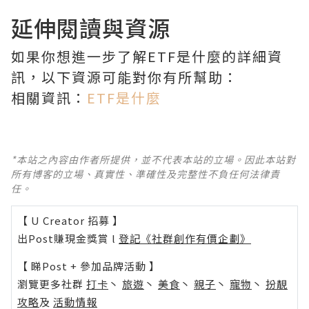
延伸閱讀與資源
如果你想進一步了解ETF是什麼的詳細資
訊，以下資源可能對你有所幫助：
相關資訊：
ETF是什麼
*本站之內容由作者所提供，並不代表本站的立場。因此本站對
所有博客的立場、真實性、準確性及完整性不負任何法律責
任。
【 U Creator 招募 】
出Post賺現金獎賞 l
登記《社群創作有價企劃》
【 睇Post + 參加品牌活動 】
瀏覽更多社群
打卡
丶
旅遊
丶
美食
丶
親子
丶
寵物
丶
扮靚
攻略
及
活動情報