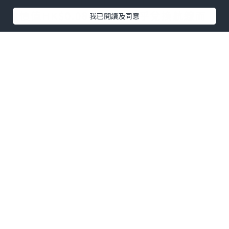
航空Avios、新航KrisFlyer）。1里數大
致價值HK$0.08-0.12，視乎兌換航線而
我已閱讀及同意
定。例如用8萬里數可換國泰香港飛東京經
濟艙來回，省下數千元機票錢。2026年里
數價值更高，因為航空公司燃油附加費上
升，現金買票愈來愈貴。儲里數最大好處
是「杠杆效應」：迎新一次過送幾萬里
數，加上日常消費回贈（最低$4=1里），
再疊加海外簽賬倍數及轉移Bonus，儲里
數速度可達現金回贈卡的2-3倍。更重要的
是，里數可兌換升艙、酒店或貴賓室，生
活質素即時提升。但注意：里數有到期日
（大多3年），轉移手續費視銀行而定。選
對信用卡，就能將這些風險降至最低。