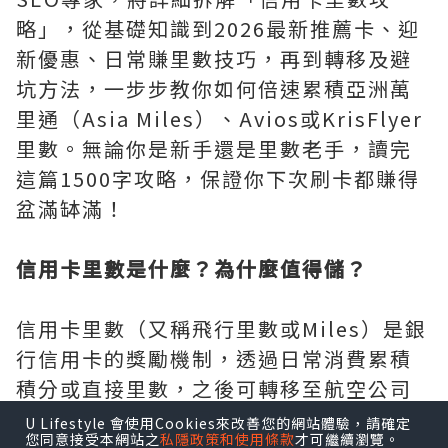
略」，從基礎知識到2026最新推薦卡、迎
新優惠、日常賺里數技巧，再到轉移及避
坑方法，一步步教你如何倍速累積亞洲萬
里通（Asia Miles）、Avios或KrisFlyer
里數。無論你是新手還是里數老手，讀完
這篇1500字攻略，保證你下次刷卡都賺得
盆滿缽滿！
信用卡里數是什麼？為什麼值得儲？
信用卡里數（又稱飛行里數或Miles）是銀
行信用卡的獎勵機制，透過日常消費累積
積分或直接里數，之後可轉移至航空公司
飛行常客計劃（如國泰亞洲萬里通、英國
U Lifestyle 會使用Cookies來改善您的網站體驗，請確定
您同意接受本網站之
私隱政策和使用條款
才可繼續瀏覽。