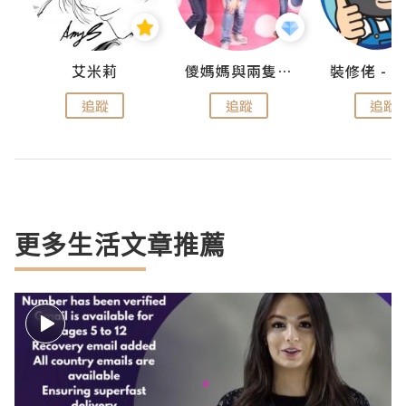
點滴
艾米莉
儍媽媽與兩隻小魔怪之家
追蹤
追蹤
追蹤
更多生活文章推薦