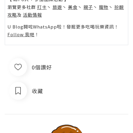
瀏覽更多社群
打卡
丶
旅遊
丶
美食
丶
親子
丶
寵物
丶
扮靚
攻略
及
活動情報
U Blog開咗WhatsApp啦！發掘更多吃喝玩樂資訊！
Follow 我哋
！
0個讚好
收藏