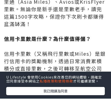
里通（Asia Miles）、Avios或KrisFlyer
里數。無論你是新手還是里數老手，讀完
這篇1500字攻略，保證你下次刷卡都賺得
盆滿缽滿！
信用卡里數是什麼？為什麼值得儲？
信用卡里數（又稱飛行里數或Miles）是銀
行信用卡的獎勵機制，透過日常消費累積
積分或直接里數，之後可轉移至航空公司
飛行常客計劃（如國泰亞洲萬里通、英國
U Lifestyle 會使用Cookies來改善您的網站體驗，請確定
您同意接受本網站之
私隱政策和使用條款
才可繼續瀏覽。
航空Avios、新航KrisFlyer）。1里數大
致價值HK$0.08-0.12，視乎兌換航線而
我已閱讀及同意
定。例如用8萬里數可換國泰香港飛東京經
濟艙來回，省下數千元機票錢。2026年里