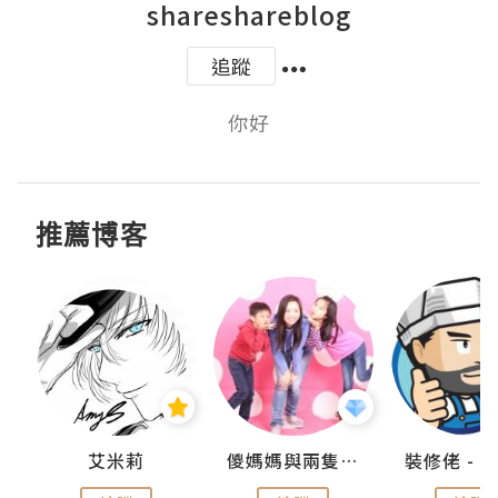
shareshareblog
追蹤
你好
推薦博客
點滴
艾米莉
儍媽媽與兩隻小魔怪之家