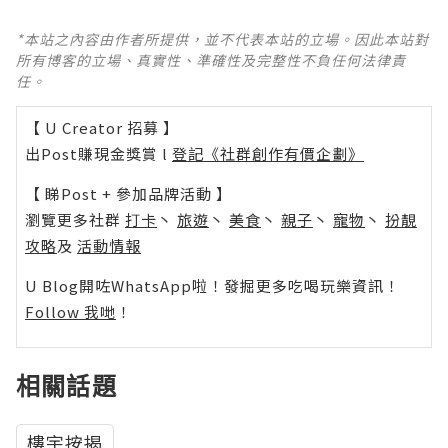
*本站之內容由作者所提供，並不代表本站的立場。因此本站對
所有博客的立場、真實性、準確性及完整性不負任何法律責
任。
【 U Creator 招募 】
出Post賺現金獎賞 l
登記《社群創作有價企劃》
【 睇Post + 參加品牌活動 】
瀏覽更多社群
打卡
丶
旅遊
丶
美食
丶
親子
丶
寵物
丶
扮靚
攻略
及
活動情報
U Blog開咗WhatsApp啦！發掘更多吃喝玩樂資訊！
Follow 我哋
！
相關話題
樓宇按揭