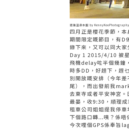
道後溫泉本館 by KennyKooPhotograph
四月正是櫻花季節，本
期間限定嘅節目，有D
錄下來，又可以同大家
Day 1 2015/4/1
飛機delay咗半個幾
時多DD，好趕下，趕
別開放嘅安排（今年差不
尾），而出發前我mar
去東寺或者平安神宮。因
最晏，收9:30，順理
租車公司姐姐提我停車場
下個路口轉...咦？係唔
今次哩個GPS係奉旨la