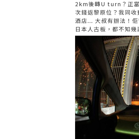
2km後轉U turn
次錢返黎原位？我同收
酒店... 大叔有辦法
日本人古板，都不知幾