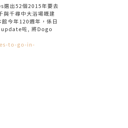
選出52個2015年要去
駿千與千尋中大浴場嘅建
館今年120週年，係日
ate咗, 將Dogo
es-to-go-in-