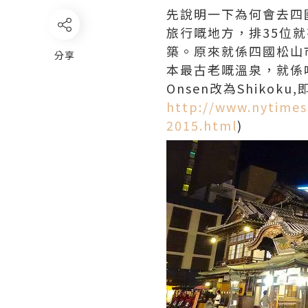
先說明一下為何會去四國
旅行嘅地方，排35位就
築。原來就係四國松山市
分享
本最古老嘅溫泉，就係咁偶
Onsen改為Shikok
http://www.nytimes.
2015.html
)