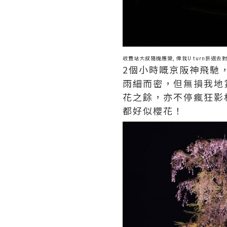
收費站大叔隨機應變, 俾我U turn折返
2個小時嘅京阪神飛馳
雨細而密，但無損我地
花之餘，亦不停瘋狂影
都好似櫻花！