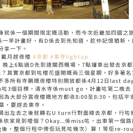
y
身就係一個期間限定嘅活動，而今次近畿加四國之
係一早計畫好，有D係去到先知道，趁仲記憶猶新，
分享一下。
0 披星戴月趕夜櫻
#京都
#東寺lightup
鐘，晚上6點過D先到達關西機場，7點攞車出發去京都
乜？其實京都到咗櫻花盛開嘅兩三個星期，好多著名
多所有寺廟嘅夜櫻特別開放都係4月12日last d
k咗3個目標，清水寺係must go，計畫咗第二晚
為大部分賞夜櫻嘅地方都收8:00至8:30，包括
成章，要趕去東寺。
出左去之後就轉右U turn行對面線去京都，行咗
係依家見到哩個？Okay...係miss咗，出車第一個
g後，整個行程中俾佢玩死咗幾次）算！等佢re-rout