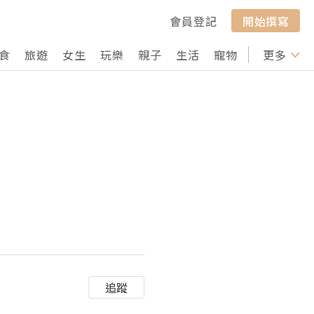
會員登記
開始撰寫
食
旅遊
女生
玩樂
親子
生活
寵物
行山
更多
打卡
追蹤