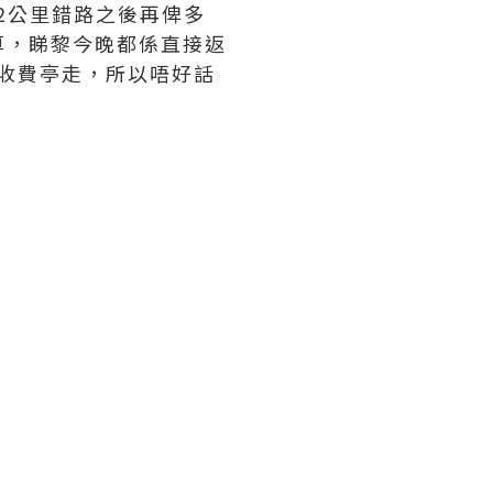
行2公里錯路之後再俾多
算，睇黎今晚都係直接返
出口收費亭走，所以唔好話