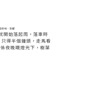
的地 - 京都
，就開始落起雨，落車時
，只得半個鐘頭，走馬看
但係夜晚嘅燈光下，樹葉