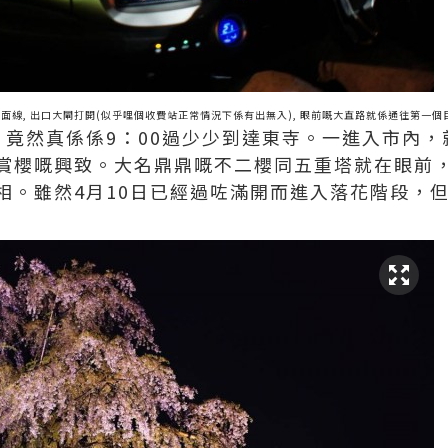
去對面線, 出口大閘打開(似乎哩個收費站正常情況下係有出無入), 眼前嘅大直路就係通往第一個目
，竟然真係係9：00過少少到達東寺。一進入市內
賞櫻嘅興致。大名鼎鼎嘅不二櫻同五重塔就在眼前
相。雖然4月10日已經過咗滿開而進入落花階段，