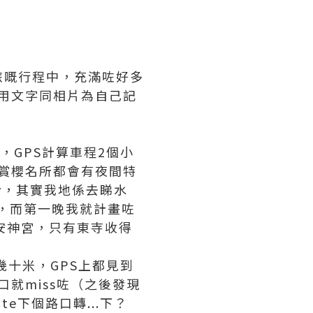
旅嘅行程中，充滿咗好多
用文字同相片為自己記
，GPS計算車程2個小
賞櫻名所都會有夜間特
ay，其實我地係去睇水
去，而第一晚我就計畫咗
平安神宮，只有東寺收得
幾十米，GPS上都見到
路口就miss咗（之後發現
e下個路口轉...下？