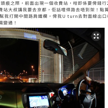
？正當頭痕之際，前面出現一個收費站，咁即係要俾錢
費站大叔講我要去京都，佢話哩條路去唔到架！點
！佢幫我打開中間路肩鐵欄，俾我U turn去對面線
識變通！