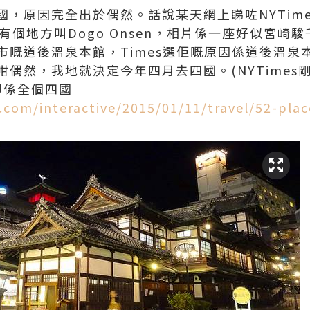
，原因完全出於偶然。話說某天網上睇咗NYTimes
有個地方叫Dogo Onsen，相片係一座好似宮崎
嘅道後溫泉本館，Times選佢嘅原因係道後溫泉本
然，我地就決定今年四月去四國。(NYTimes剛upd
u,即係全個四國
com/interactive/2015/01/11/travel/52-plac