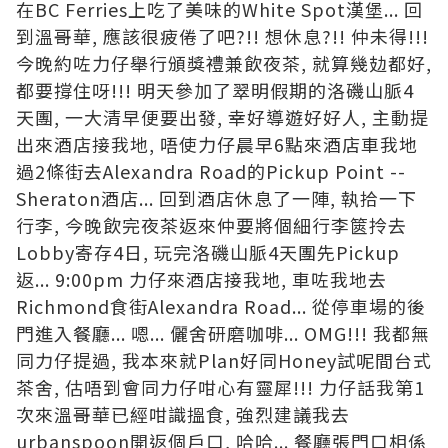
在BC Ferries上吃了美味的
White Spot漢堡
... 回
到溫哥華, 應該很疲倦了吧?!! 想休息?!! 仲未得!!!
今晚約咗力仔舉行頒獎禮兼飲夜茶, 就算幾攰都好,
都要撐住呀!!!
明天參加了翠明假期的洛磯山脈4
天團, 一大清早便要出發, 幸好導遊好好人, 主動提
出來酒店接我地, 唔使力仔晨早6點來酒店車我地
過2條街去Alexandra Road的Pickup Point --
Sheraton酒店... 回到酒店休息了一陣, 執拾一下
行李, 今晚飲完夜茶返來仲要將個細行李篋拎去
Lobby寄存4日, 玩完洛磯山脈4天團先Pickup
返... 9:00pm 力仔來酒店接我地, 車咗我地去
Richmond食街Alexandra Road... 從停車場的後
門進入餐廳... 嗯... 儷舍研磨咖啡... OMG!!! 我都無
同力仔提過, 我本來就Plan好同Honey試呢間台式
茶舍, 估唔到會同力仔咁心有靈犀!!! 力仔話我第1
次來溫哥華已經咁識搵食, 強烈建議我去
urbanspoon開返個戶口, 哈哈... 餐廳張門口相係