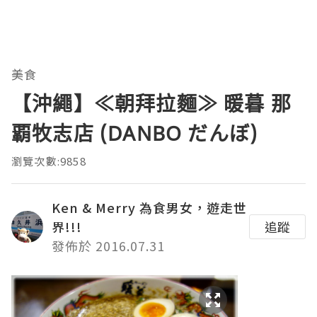
美食
【沖繩】≪朝拜拉麵≫ 暖暮 那
覇牧志店 (DANBO だんぼ)
瀏覽次數:9858
Ken & Merry 為食男女，遊走世
界!!!
追蹤
發佈於 2016.07.31