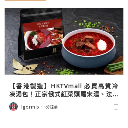
【香港製造】HKTVmall 必買高質冷
凍湯包！正宗俄式紅菜頭羅宋湯、法式
龍蝦濃湯與生酮膠原蛋白骨頭湯全攻略
Igormix
5分鐘前