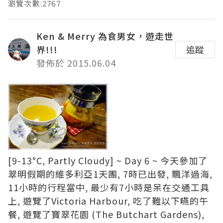
瀏覽次數:2767
Ken & Merry 為食男女，遊走世
界!!!
追蹤
發佈於 2015.06.04
[9-13°C, Partly Cloudy] ~ Day 6 ~ 今天參加了
翠明假期的維多利亞1天團, 7時已出發, 飄洋過海,
11小時的行程當中, 最少有7小時是呆在交通工具
上, 遊覽了
Victoria
Harbour
, 吃了
難以下嚥的午
餐
, 遊覽了
寶翠花園 (The Butchart Gardens)
,