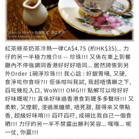
紅茶綠茶奶茶冷熱一律CA$4.75 (約HK$35)... 力
仔的另一半極力推介II -- 珍珠!!! 又係在車上到餐
廳內不停強調同香港好好好唔同... 居然誇張到另
外Order 1碗淨珍珠!!! 我心諗 : 好銀胃喎, 又硬,
食淨咗你食呀?!! 佢係咁叫我試, 我超唔情願之下,
舀咗幾粒入口, WoW!!! OMG!!! 點解可以咁好好
好味嘅呢?!! 真係好味過香港食到嘅多多聲呀!!! 又
柔軟, 又煙韌, 浸過黑糖漿, 唔死甜, 甜得來又帶點
香, 超級好味唷!!! 舀吓舀吓, 成碗比我自己一個食
晒!!! 力仔的另一半不禁露出勝利笑容... 嘿嘿... 呢
一仗, 你赢!!!