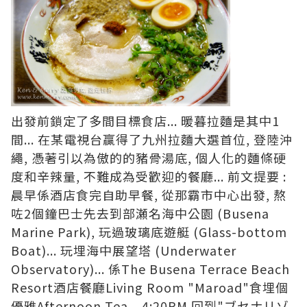
出發前鎖定了多間目標食店... 暖暮拉麵是其中1
間... 在某電視台贏得了九州拉麵大選首位, 登陸沖
繩, 憑著引以為傲的的豬骨湯底, 個人化的麵條硬
度和辛辣量, 不難成為受歡迎的餐廳... 前文提要 :
晨早係酒店食完自助早餐, 從那霸市中心出發, 熬
咗2個鐘巴士先去到部瀬名海中公園 (Busena
Marine Park), 玩過
玻璃底遊艇 (G
lass-bottom
Boat)
... 玩埋
海中展望塔 (Underwater
Observatory)
... 係
The Busena Terrace Beach
Resort酒店餐廳Living Room "Maroad"
食埋個
優雅Afternoon Tea...
4:20PM 回到"ブセナリゾ