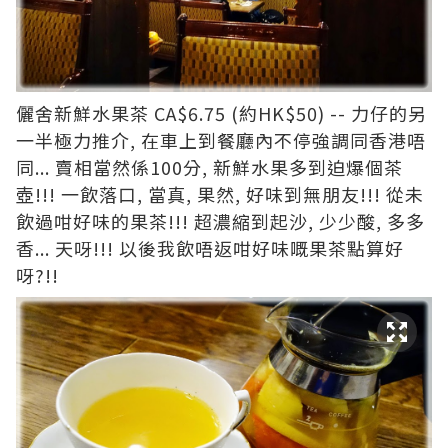
儷舍新鮮水果茶 CA$6.75 (約HK$50) -- 力仔的另
一半極力推介, 在車上到餐廳內不停強調同香港唔
同... 賣相當然係100分, 新鮮水果多到迫爆個茶
壺!!! 一飲落口, 當真, 果然, 好味到無朋友!!! 從未
飲過咁好味的果茶!!! 超濃縮到起沙, 少少酸, 多多
香... 天呀!!! 以後我飲唔返咁好味嘅果茶點算好
呀?!!