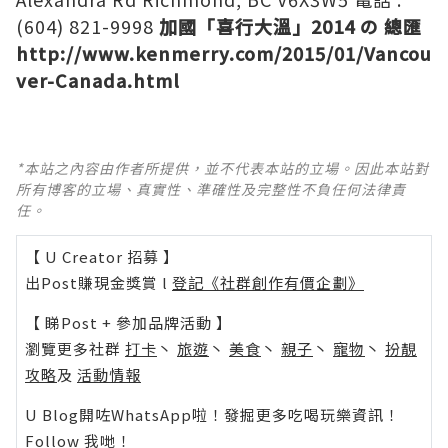
(604) 821-9998
加國「喜行大溫」2014 の 總匯
http://www.kenmerry.com/2015/01/Vancou
ver-Canada.html
*本站之內容由作者所提供，並不代表本站的立場。因此本站對
所有博客的立場、真實性、準確性及完整性不負任何法律責
任。
【 U Creator 招募 】
出Post賺現金獎賞 l
登記《社群創作有價企劃》
【 睇Post + 參加品牌活動 】
瀏覽更多社群
打卡
丶
旅遊
丶
美食
丶
親子
丶
寵物
丶
扮靚
攻略
及
活動情報
U Blog開咗WhatsApp啦！發掘更多吃喝玩樂資訊！
Follow 我哋
！