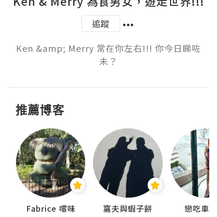
Ken & Merry 為食男女，遊走世界!!!
追蹤
Ken &amp; Merry 常在你左右!!! 你今日睇咗
未？
推薦博客
Fabrice 嚐味
窩夫與蝦子餅
戀吃車