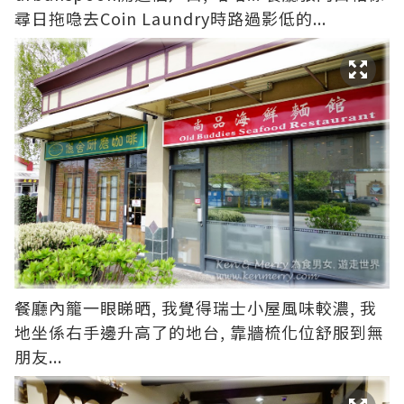
尋日拖喼去
Coin Laundry
時路過影低的...
餐廳內籠一眼睇晒, 我覺得瑞士小屋風味較濃, 我
地坐係右手邊升高了的地台, 靠牆梳化位舒服到無
朋友...