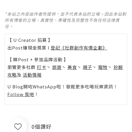
*本站之內容由作者所提供，並不代表本站的立場。因此本站對
所有博客的立場、真實性、準確性及完整性不負任何法律責
任。
【 U Creator 招募 】
出Post賺現金獎賞 l
登記《社群創作有價企劃》
【 睇Post + 參加品牌活動 】
瀏覽更多社群
打卡
丶
旅遊
丶
美食
丶
親子
丶
寵物
丶
扮靚
攻略
及
活動情報
U Blog開咗WhatsApp啦！發掘更多吃喝玩樂資訊！
Follow 我哋
！
0個讚好