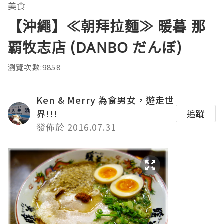
美食
【沖繩】≪朝拜拉麵≫ 暖暮 那
覇牧志店 (DANBO だんぼ)
瀏覽次數:9858
Ken & Merry 為食男女，遊走世
界!!!
追蹤
發佈於 2016.07.31