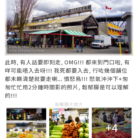
此時, 有人話要即刻走, OMG!!! 都來到門口啦, 有
咩可能唔入去呀!!! 我死都要入去, 行咗幾個舖位
都未睇清楚就要走喇... 憤怒鳥!!! 怒氣沖沖下+匆
匆忙忙用2分鐘時間影的照片, 鬆郁朦是可以理解
的!!!
點擊圖片放大
+4