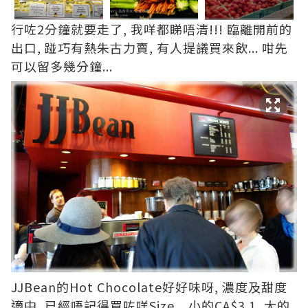
行咗2分鐘就要走了, 我咩都睇唔清!!! 臨離開前的
出口, 踫巧有熱朱古力賣, 有人提議買來飲... 咁先
可以留多幾分鐘...
JJBean的Hot Chocolate好好味呀, 濃度及甜度
適中, 已經唔記得買咗咩Size... 小的CA$3.1, 大的