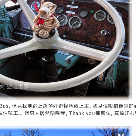
Bus, 但見我地跳上跳落好奇怪唔敢上車, 我見佢咁猶豫咪好心同
架車... 個男人居然唔啋我, Thank you都無句, 真係好