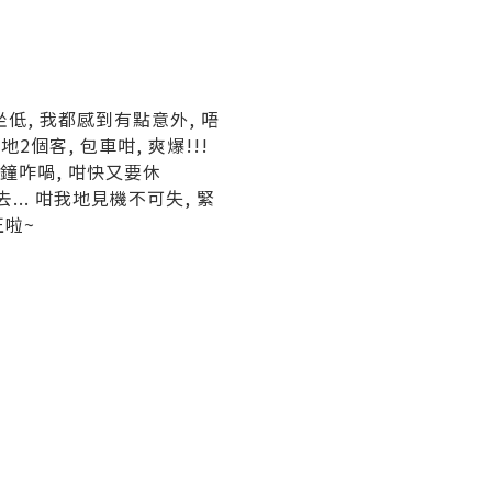
低, 我都感到有點意外, 唔
2個客, 包車咁, 爽爆!!!
分鐘咋喎, 咁快又要休
... 咁我地見機不可失, 緊
正啦~