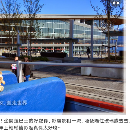
車!!! 坐開蓬巴士的好處係, 影風景相一流, 唔使隔住玻璃朦查查
n可以係車上輕鬆補影返真係太好喇~