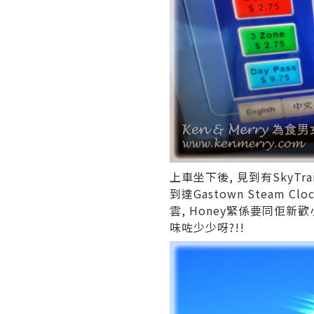
上車坐下後, 見到有SkyTr
到達Gastown Steam 
雲, Honey緊係要同佢新歡小
味咗少少呀?!!