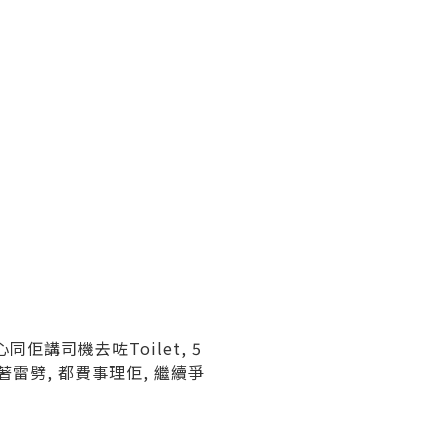
佢講司機去咗Toilet, 5
心著雷劈, 都費事理佢, 繼續爭