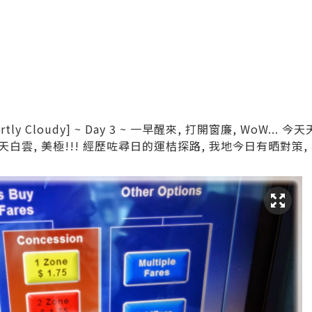
y Partly Cloudy] ~ Day 3 ~ 一早醒來, 打開窗廉, WoW..
白雲, 美極!!! 經歷咗尋日的運桔探路, 我地今日有晒對策,