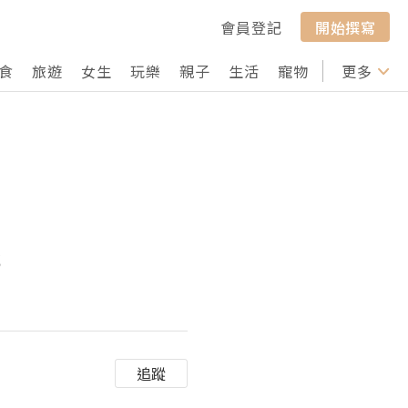
會員登記
開始撰寫
食
旅遊
女生
玩樂
親子
生活
寵物
行山
更多
打卡
s
追蹤