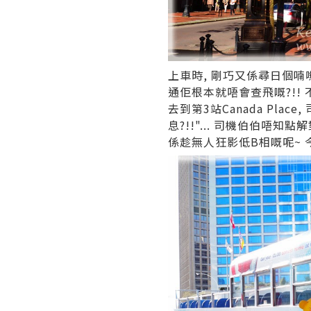
上車時, 剛巧又係尋日個喃
通佢根本就唔會查飛嘅?!! 不
去到第3站Canada Pla
息?!!"... 司機伯伯唔知
係趁無人狂影低B相嘅呢~ 