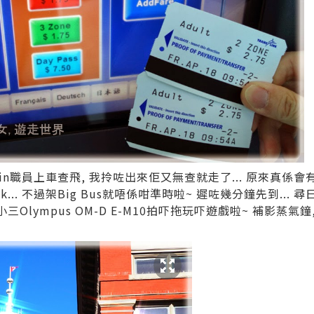
ain職員上車查飛, 我拎咗出來佢又無查就走了... 原來真係會有人查
Clock... 不過架Big Bus就唔係咁準時啦~ 遲咗幾分鐘先到..
三Olympus OM-D E-M10拍吓拖玩吓遊戲啦~ 補影蒸氣鐘, 嘩