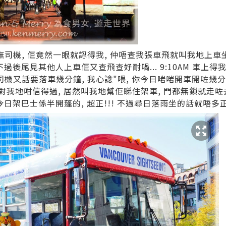
嘸司機, 佢竟然一眼就認得我, 仲唔查我張車飛就叫我地上車坐
過後尾見其他人上車佢又查飛查好耐喎... 9:10AM 車上得我地
ce, 司機又話要落車幾分鐘, 我心諗"喂, 你今日啱啱開車開咗幾
點解對我地咁信得過, 居然叫我地幫佢睇住架車, 門都無鎖就走咗去
今日架巴士係半開蓬的, 超正!!! 不過尋日落雨坐的話就唔多