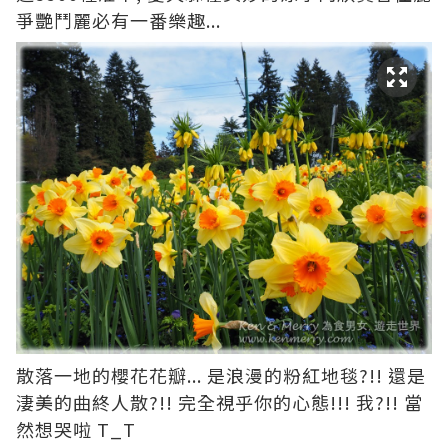
爭艷鬥麗必有一番樂趣...
散落一地的櫻花花瓣... 是浪漫的粉紅地毯?!! 還是
淒美的曲終人散?!! 完全視乎你的心態!!! 我?!! 當
然想哭啦 T_T