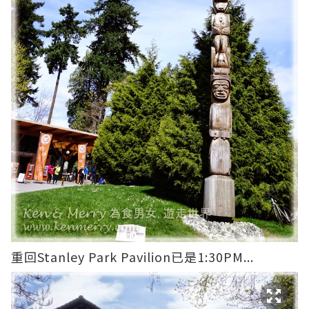
重回Stanley Park Pavilion已是1:30PM...