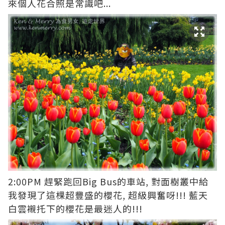
來個人花合照是常識吧...
2:00PM 趕緊跑回Big Bus的車站, 對面樹叢中給
我發現了這棵超豐盛的櫻花, 超級興奮呀!!! 藍天
白雲襯托下的櫻花是最迷人的!!!