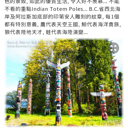
色的景致, 如此的優質生活, 令人好不羨慕... 不能
不看的重點Indian Totem Poles... B.C.省西北海
岸及阿拉斯加底部的印第安人雕刻的紋章, 每1個
都有特別意義, 鷹代表天空王國, 鯨代表海洋貴族,
狼代表陸地天才, 蛙代表海陸演變...