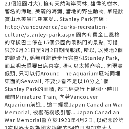
21個維園咁大), 擁有天然海岸雨林, 雄偉的樹木,
著名的海堤, 美麗的海灘, 當地的野生動物, 單是欣
賞山水美景已夠享受... Stanley Park官網 :
http://vancouver.ca/parks-recreation-
culture/stanley-park.aspx
園內有舊金山風格
的穿梭巴士停在15個公園內最熱門的景點, 可惜,
只於6月21日至9月2日期間服務, 所以, 以我地2個
的腳骨力, 係無可能徒步行完整個Stanley Park,
而且明天還要出席喜宴, 唔可以太搏命唷... 向現實
低頭, 只可以行Around The Aquarium區域同埋
東面的Seawall, 不要少看不足以10分之1個
Stanley Park的面積, 都已經要行上幾個小時!!!
離開Miniature Train, 向著Vancouver
Aquarium前進... 途中經過Japan Canadian War
Memorial, 被櫻花樹吸引著... Japan Canadian
War Memorial豎立於1920年4月2日, 以紀念於第
1次世界大戰為國家捐軀的54位日裔加拿大人...