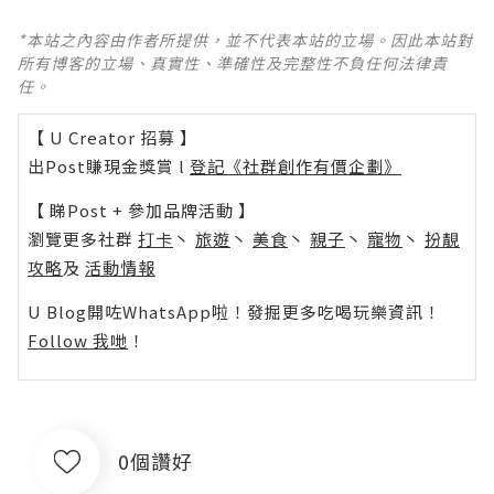
*本站之內容由作者所提供，並不代表本站的立場。因此本站對
所有博客的立場、真實性、準確性及完整性不負任何法律責
任。
【 U Creator 招募 】
出Post賺現金獎賞 l
登記《社群創作有價企劃》
【 睇Post + 參加品牌活動 】
瀏覽更多社群
打卡
丶
旅遊
丶
美食
丶
親子
丶
寵物
丶
扮靚
攻略
及
活動情報
U Blog開咗WhatsApp啦！發掘更多吃喝玩樂資訊！
Follow 我哋
！
0個讚好