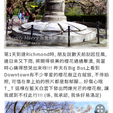
第1天到達Richmond時, 朋友說數天前刮起狂風,
連日來又下雨, 將開得很美的櫻花通通擊潰, 我當
時心痛得想哭出來呀!!! 昨天在Big Bus上看到
Downtown有不少零星的櫻花樹正在綻放, 不停拍
照, 可惜在車上拍的照片都是鬆郁朦... 好傷心哦
T_T 這棵在藍天白雲下發出閃爍光芒的櫻花樹, 讓
我感到不枉此行!!! (係, 我承認, 我係好易滿足)