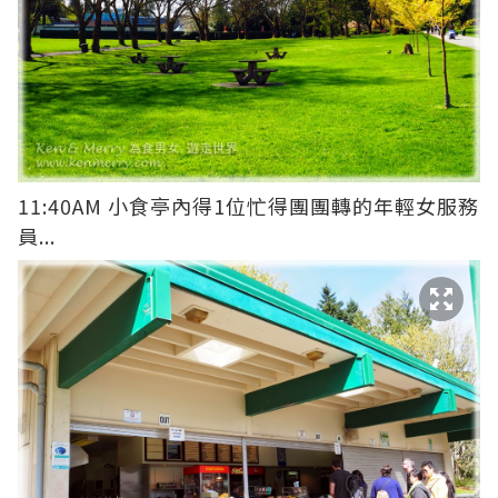
11:40AM 小食亭內得1位忙得團團轉的年輕女服務
員...