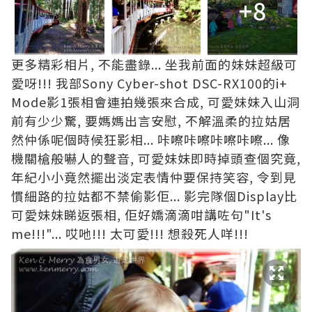
+8
更多精彩相片, 不能盡錄... 坐我前面的妹妹超級可
愛呀!!! 我部Sony Cyber-shot DSC-RX100的i+
Mode影1張相會連拍幾張來合成, 可愛妹妹入山洞
前有少少驚, 要媽媽出言安慰, 不解溫柔的拉姑居
然仲係呢個時候狂影相... 咔嚓咔嚓咔嚓咔嚓... 像
機關槍般嚇人的聲音, 可愛妹妹即時掉頭查個究竟,
年紀小小竟然擺出淡定表情仲要保持笑容, 令到見
慣細路的拉姑都不禁偷影佢... 影完隊個Display比
可愛妹妹睇返張相, 佢好嬌滴滴咁講咗句"It's
me!!!"... 哎吔!!! 太可愛!!! 想殺死人咩!!!