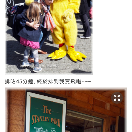
排咗45分鐘, 終於排到我買飛啦~~~