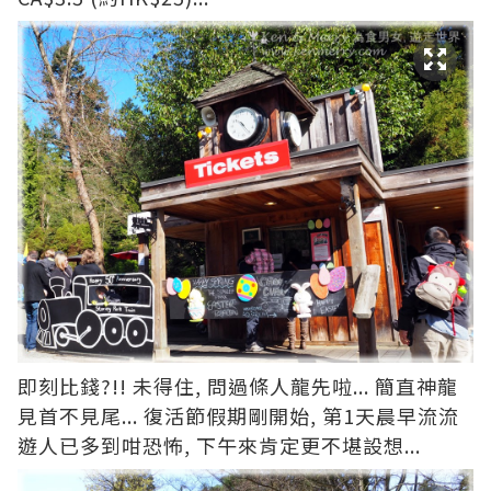
即刻比錢?!! 未得住, 問過條人龍先啦... 簡直神龍
見首不見尾... 復活節假期剛開始, 第1天晨早流流
遊人已多到咁恐怖, 下午來肯定更不堪設想...