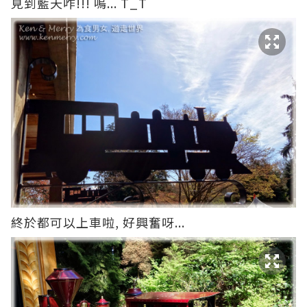
見到藍天咋!!! 嗚... T_T
終於都可以上車啦, 好興奮呀...