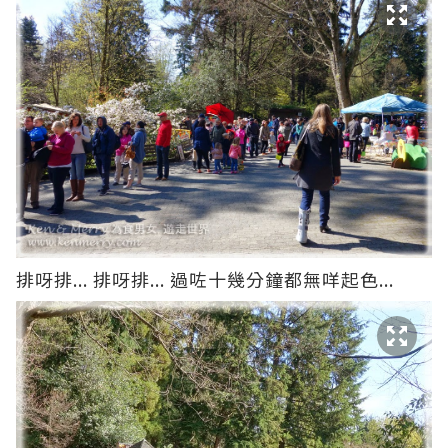
排呀排... 排呀排... 過咗十幾分鐘都無咩起色...