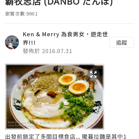
覇牧志店 (DANBO だんぼ)
瀏覽次數:9901
Ken & Merry 為食男女，遊走世
界!!!
追蹤
發佈於 2016.07.31
出發前鎖定了多間目標食店... 暖暮拉麵是其中1