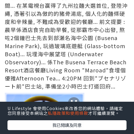
間... 在某電視台贏得了九州拉麵大選首位, 登陸沖
繩, 憑著引以為傲的的豬骨湯底, 個人化的麵條硬
度和辛辣量, 不難成為受歡迎的餐廳... 前文提要 :
晨早係酒店食完自助早餐, 從那霸市中心出發, 熬
咗2個鐘巴士先去到部瀬名海中公園 (Busena
Marine Park), 玩過
玻璃底遊艇 (G
lass-bottom
Boat)
... 玩埋
海中展望塔 (Underwater
Observatory)
... 係
The Busena Terrace Beach
Resort酒店餐廳Living Room "Maroad"
食埋個
優雅Afternoon Tea...
4:20PM 回到"ブセナリゾ
ート前"巴士站, 準備坐2小時巴士打道回府...
U Lifestyle 會使用Cookies來改善您的網站體驗，請確定
您同意接受本網站之
私隱政策和使用條款
才可繼續瀏覽。
我已閱讀及同意