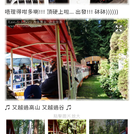
唔理得咁多喇!!! 頂硬上啦... 出發!!! 砵砵))))))
♫ 又越過高山 又越過谷 ♫
點擊圖片放大