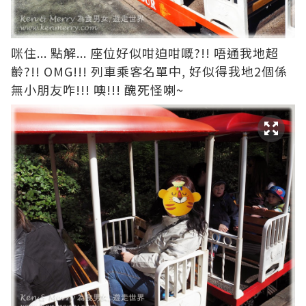
咪住... 點解... 座位好似咁迫咁嘅?!! 唔通我地超
齡?!! OMG!!! 列車乘客名單中, 好似得我地2個係
無小朋友咋!!! 噢!!! 醜死怪喇~