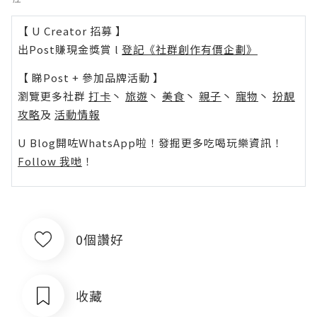
【 U Creator 招募 】
出Post賺現金獎賞 l
登記《社群創作有價企劃》
【 睇Post + 參加品牌活動 】
瀏覽更多社群
打卡
丶
旅遊
丶
美食
丶
親子
丶
寵物
丶
扮靚
攻略
及
活動情報
U Blog開咗WhatsApp啦！發掘更多吃喝玩樂資訊！
Follow 我哋
！
0個讚好
收藏