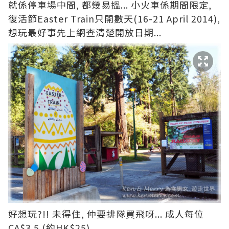
就係停車場中間, 都幾易搵... 小火車係期間限定,
復活節Easter Train只開數天(16-21 April 2014),
想玩最好事先上網查清楚開放日期...
好想玩?!! 未得住, 仲要排隊買飛呀... 成人每位
CA$3.5 (約HK$25)...