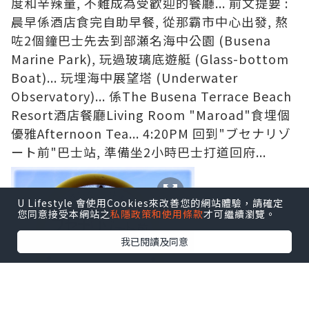
度和辛辣量, 不難成為受歡迎的餐廳... 前文提要 :
晨早係酒店食完自助早餐, 從那霸市中心出發, 熬
咗2個鐘巴士先去到部瀬名海中公園 (Busena
Marine Park), 玩過
玻璃底遊艇 (G
lass-bottom
Boat)
... 玩埋
海中展望塔 (Underwater
Observatory)
... 係
The Busena Terrace Beach
Resort酒店餐廳Living Room "Maroad"
食埋個
優雅Afternoon Tea...
4:20PM 回到"ブセナリゾ
ート前"巴士站, 準備坐2小時巴士打道回府...
U Lifestyle 會使用Cookies來改善您的網站體驗，請確定
您同意接受本網站之
私隱政策和使用條款
才可繼續瀏覽。
我已閱讀及同意