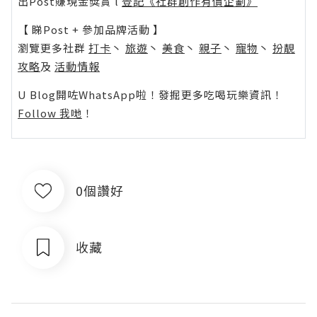
出Post賺現金獎賞 l
登記《社群創作有價企劃》
【 睇Post + 參加品牌活動 】
瀏覽更多社群
打卡
丶
旅遊
丶
美食
丶
親子
丶
寵物
丶
扮靚
攻略
及
活動情報
U Blog開咗WhatsApp啦！發掘更多吃喝玩樂資訊！
Follow 我哋
！
0個讚好
收藏