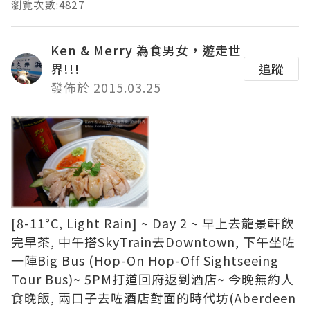
瀏覽次數:4827
Ken & Merry 為食男女，遊走世
界!!!
追蹤
發佈於 2015.03.25
[8-11°C, Light Rain] ~ Day 2 ~ 早上去
龍景軒
飲
完早茶, 中午搭
SkyTrain
去Downtown, 下午坐咗
一陣
Big Bus (Hop-On Hop-Off Sightseeing
Tour Bus)
~ 5PM打道回府返到酒店~ 今晚無約人
食晚飯, 兩口子去咗酒店對面的時代坊(Aberdeen