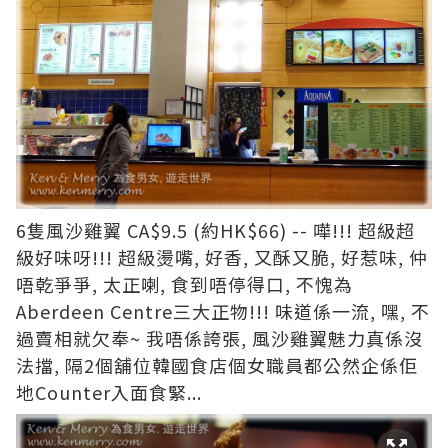
6隻風沙雞翼 CA$9.5 (約HK$66) -- 嘩!!! 超級超
級好味呀!!! 超級燙嘴, 好香, 又酥又脆, 好惹味, 仲
唔乾爭爭, 太正喇, 食到唔停得口, 不愧為
Aberdeen Centre三大正物!!! 味道係一流, 嘿, 不
過賣相就欠奉~ 我唔係誇張, 風沙雞翼魅力真係沒
法擋, 隔2個舖位韓國食店個女職員都公然企係佢
地Counter入面食緊...