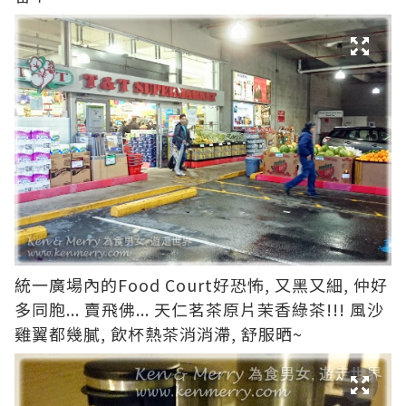
統一廣場內的Food Court好恐怖, 又黑又細, 仲好
多同胞... 賣飛佛... 天仁茗茶原片茉香綠茶!!! 風沙
雞翼都幾膩, 飲杯熱茶消消滯, 舒服晒~