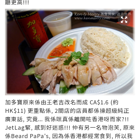
廳更高!!!
加多寶原來係由王老吉改名而成 CA$1.6 (約
HK$11) 更重點係, 2間店的店員都係操超級純正
廣東話, 究竟... 我係咪真係離開咗香港呀而家?!!
JetLag緊, 感到好迷惑!!! 仲有另一名物泡芙, 原來
係Beard PaPa's, 因為係香港都經常食到, 所以我