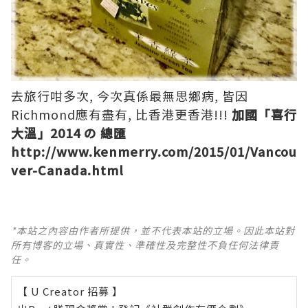
去旅行咁多次, 今次真係最無思鄉病, 皆因
Richmond應有盡有, 比香港更香港!!!
加國「喜行
大溫」2014 の 總匯
http://www.kenmerry.com/2015/01/Vancou
ver-Canada.html
*本站之內容由作者所提供，並不代表本站的立場。因此本站對
所有博客的立場、真實性、準確性及完整性不負任何法律責
任。
【 U Creator 招募 】