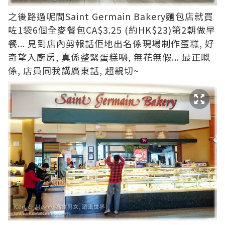
之後路過呢間Saint Germain Bakery麵包店就買
咗1袋6個全麥餐包CA$3.25 (約HK$23)第2朝做早
餐... 見到店內剪報話佢地出名係現場制作蛋糕, 好
奇望入廚房, 真係整緊蛋糕喎, 無花無假... 最正嘅
係, 店員同我講廣東話, 超親切~