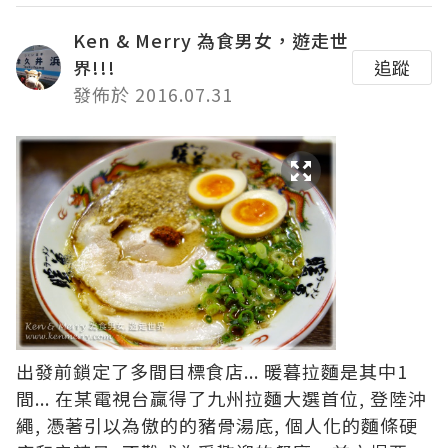
Ken & Merry 為食男女，遊走世
界!!!
追蹤
發佈於 2016.07.31
出發前鎖定了多間目標食店... 暖暮拉麵是其中1
間... 在某電視台贏得了九州拉麵大選首位, 登陸沖
繩, 憑著引以為傲的的豬骨湯底, 個人化的麵條硬