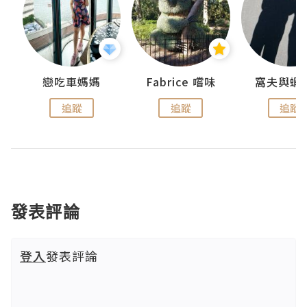
戀吃車媽媽
Fabrice 嚐味
窩夫與蝦
追蹤
追蹤
追蹤
發表評論
登入
發表評論