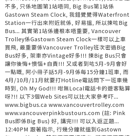
不多, 只係地圖第1站唔同, Big Bus第1站係
Gastown Steam Clock, 我錯覺覺得Waterfront
Station一行出來附近就係, 好易搵, 所以揀咗Big
Bus... 其實第1站係邊根本唔重要, Vancouver
Trolley係Gastown Steam Clock一樣可以上車
買飛, 最重要係Vancouver Trolley班次密過Big
Bus好多, 架車亦Vintage好多!!! 揀Big Bus只會
讓你後悔+懊惱+自責!!! 又或者到咗5月-9月會好
一點嘅, 阿小冊子話5月-9月係每15分鐘1班車, 而
4月/10月/11月就要打Hotline電話問下一班車幾
時到, Oh My God!!! 咁無Local電話卡的遊客點算
呀?!! 以下3個Web Sites可以比大家參考吓...
www.bigbus.ca
www.vancouvertrolley.com
www.vancouverpinkbustours.com
(註: Pink
Bus即係Big Bus) 好, 講完!!! 可以入返正題...
12:40PM 跟著指示, 行幾分鐘就搵到Gastown