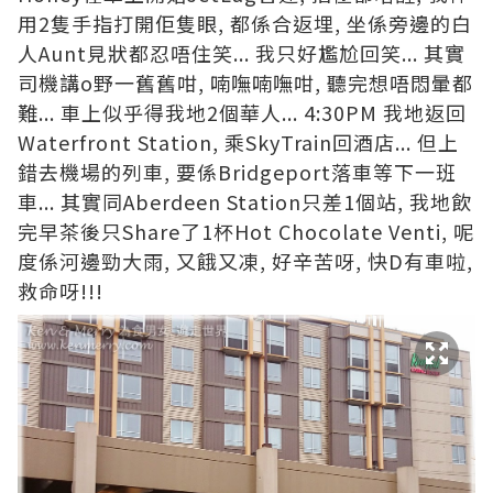
用2隻手指打開佢隻眼, 都係合返埋, 坐係旁邊的白
人Aunt見狀都忍唔住笑... 我只好尷尬回笑... 其實
司機講o野一舊舊咁, 喃嘸喃嘸咁, 聽完想唔悶暈都
難... 車上似乎得我地2個華人... 4:30PM 我地返回
Waterfront Station, 乘SkyTrain回酒店... 但上
錯去機場的列車, 要係Bridgeport落車等下一班
車... 其實同Aberdeen Station只差1個站, 我地飲
完早茶後只Share了1杯Hot Chocolate Venti, 呢
度係河邊勁大雨, 又餓又凍, 好辛苦呀, 快D有車啦,
救命呀!!!