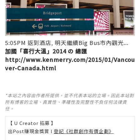
5:05PM 返到酒店, 明天繼續Big Bus市內觀光...
加國「喜行大溫」2014 の 總匯
http://www.kenmerry.com/2015/01/Vancou
ver-Canada.html
*本站之內容由作者所提供，並不代表本站的立場。因此本站對
所有博客的立場、真實性、準確性及完整性不負任何法律責
任。
【 U Creator 招募 】
出Post賺現金獎賞 l
登記《社群創作有價企劃》