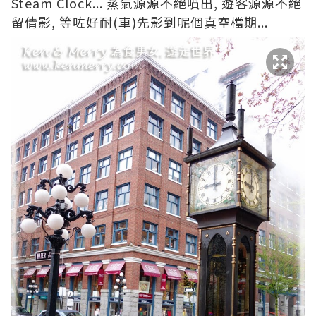
Steam Clock... 蒸氣源源不絕噴出, 遊客源源不絕
留倩影, 等咗好耐(車)先影到呢個真空檔期...