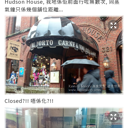
Hudson House, 我地係佢前面行咗無數次, 同蒸
氣鐘只係幾個舖位距離...
Closed?!! 唔係化?!!