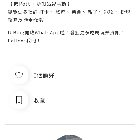
【 睇Post + 參加品牌活動 】
瀏覽更多社群
打卡
丶
旅遊
丶
美食
丶
親子
丶
寵物
丶
扮靚
攻略
及
活動情報
U Blog開咗WhatsApp啦！發掘更多吃喝玩樂資訊！
Follow 我哋
！
0個讚好
收藏