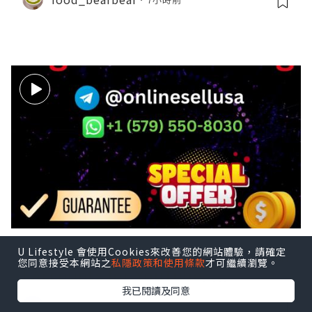
U Lifestyle 會使用Cookies來改善您的網站體驗，請確定
14 Best Websites to Buy Old Gmai
您同意接受本網站之
私隱政策和使用條款
才可繼續瀏覽。
l Accounts for YouTube. ...
我已閱讀及同意
trdgfdg
11小時前