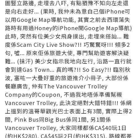
圖豎立路邊, 走埋去八吓, 有點猶豫不知向左走還
是向右走好... (果時, 我仲未為意自己個iPhone可
以用Google Map導航功能, 其實之前去西環蕩失
路時有用過Honey的iPhone開Google Map導航)
此時, 突然有位美少女飛身撲出, 走埋來搭訕... 難
度係Scam City Live Show?!! 巧驚驚呀!!! 傾多2
句, 噓... 原來佢係旅遊大使, 專門幫助遊客解決疑
難... (抺汗) 美少女指示我地向左行, 沿路一直行就
會到達Gas Town... 真的嗎?!! So Easy?!! 臨別秋
波, 塞咗一大疊好重的旅遊推介小冊子, 大部份係
餐廳廣告, 仲有The Vancouver Trolley
Company的Coupon, 不過我地唔係準備幫襯
Vancouver Trolley, 此決定絕對大錯特錯!!! 係網
上搵到的溫哥華觀光巴士表面上有3間, 實際上得2
間, Pink Bus同Big Bus係同1間, 另1間係
Vancouver Trolley, 大家同樣都係CA$40玩1日
(約HK$280), CA$45玩2日(約HK$315), 路線都差