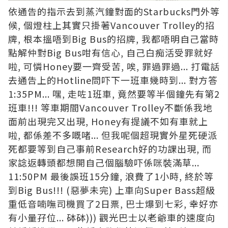
依通告的指示去到蒸汽鐘對面的Starbucks門外等
候, 個燈柱上其實只掛著Vancouver Trolley的招
牌, 根本搵唔到Big Bus的招牌, 我都唔明自己當時
點解仲對Big Bus咁有信心, 自己白痴活受罪就好
啦, 可憐Honey要一齊受苦, 唉, 罪過罪過... 打電話
去通告上的Hotline問吓下一班車幾時到... 對方答
1:35PM... 嘿, 走咗1班車, 竟然要等半個鐘先有第2
班車!!! 等車期間Vancouver Trolley不斷係我地
面前出現完又出現, Honey有提議不如有車就上
啦, 都係差不多嘅啫... 但我呢個超現實外星死硬派
死都要等到自己事前Research好的功課出現, 而
家諗返轉頭都想開自己個腦驗吓係咪裝滿草...
11:50PM 最後誤班15分鐘, 浪費了1小時, 終於等
到Big Bus!!! (惡夢未完) 上車向Super Bass超級
重低音喃嘸司機買了2日票, 巴士爆到七彩, 幸好亦
有小量孖位... 砵砵))) 觀光巴士以老爺車的速度向