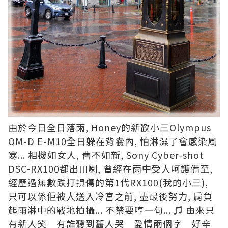
由於今日全日落雨, Honey的新歡小三Olympus
OM-D E-M10全日躲在背囊內, 怕淋濕了會感染風
寒... 相機如女人, 舊不如新, Sony Cyber-shot
DSC-RX100都出III喇, 曾經在雨中受人呵護備至,
經歷過無數跌打損傷的第1代RX100(我的小三),
只可以係佢被人送入冷宮之前, 盡最後努力, 肩負
起雨淋中的戰地拍攝... 不禁要哼一句... ♫ 由來只
有新人笑 有誰聽到舊人哭 愛情兩個字 好辛