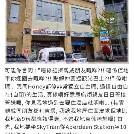
可能你會問 : "唔係話探親戚朋友嘅咩?!! 唔係佢地
車你週圍去嘅咩?!! 點解仲要搵觀光巴士?!!" 係咁
嘅... 我同Honey都係非常獨立自主嘅, 過慣自由自
在(自閉)的生活, 真係唔好意思麻煩親友日日管接
管送囉, 你見我地過到去要住酒店就明啦... (其實
親戚同朋友都有吉房, 我諗我地厚住面皮求佢地比
我地宿9宵都應該得嘅, 不過我地真係唔想囉) 首
先, 我地要坐SkyTrain從Aberdeen Station坐10