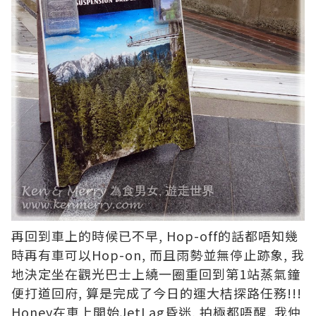
再回到車上的時候已不早, Hop-off的話都唔知幾
時再有車可以Hop-on, 而且雨勢並無停止跡象, 我
地決定坐在觀光巴士上繞一圈重回到第1站蒸氣鐘
便打道回府, 算是完成了今日的運大桔探路任務!!!
Honey在車上開始JetLag昏迷, 拍極都唔醒, 我仲