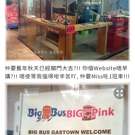
仲要舊年秋天已經關門大吉?!! 你個Website唔早
講?!! 唔使等我搵得咁辛苦吖, 仲要Miss咗1班車!!!