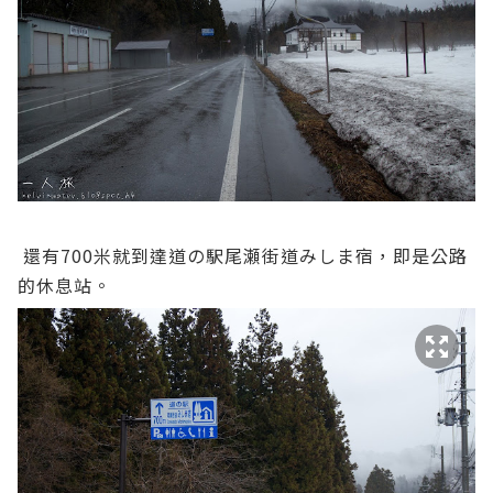
還有700米就到達道の駅尾瀬街道みしま宿，即是公路
的休息站。