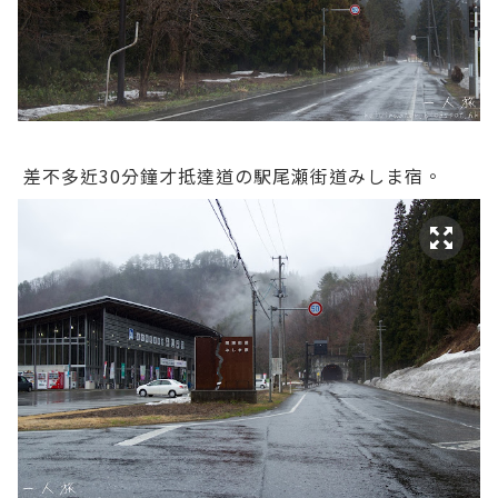
差不多近30分鐘才抵達道の駅尾瀬街道みしま宿。