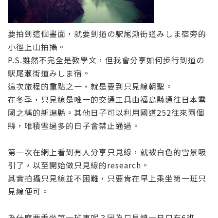
要拍到這個畫面，就要到道の駅尾瀬街道みしま宿旁的
小徑上山拍攝。
P.S.雖然不完全是教學文，但我會分享如何步行到道の
駅尾瀬街道みしま宿。
這次旅程的重點之一，就是要到只見線朝聖。
在冬季，只見線是唯一的交通工具由福島縣通往日本雪
國之稱的新潟縣。其他日子可以利用國道252往來兩個
縣，唯積雪過多的日子會禁止通過。
第一次在網上看到有人分享只見線，就被白色的雪景吸
引了，以至開始做只見線的research。
其實拍攝只見線並不困難，只要肯在早上乘坐第一班只
見線便可。
為什麼要乘坐第一班車呢？因為只見線一日只有6班