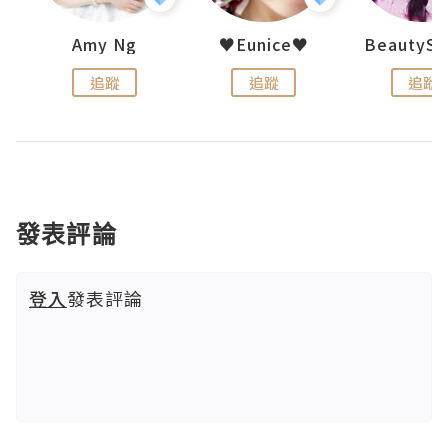
h 夏沫
Amy Ng
♥Eunice♥
追蹤
追蹤
追蹤
發表評論
登入
發表評論