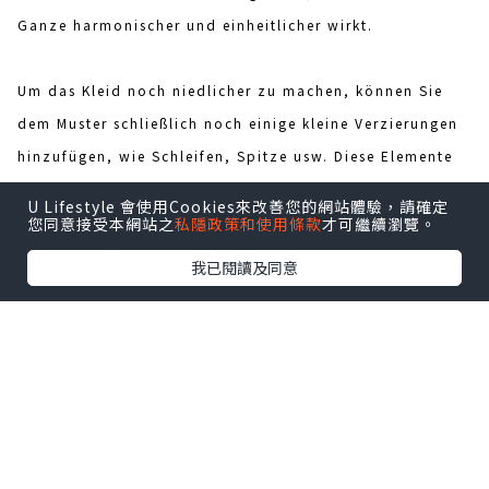
Ganze harmonischer und einheitlicher wirkt.
Um das Kleid noch niedlicher zu machen, können Sie
dem Muster schließlich noch einige kleine Verzierungen
hinzufügen, wie Schleifen, Spitze usw. Diese Elemente
können nicht nur das Kleid interessanter machen,
U Lifestyle 會使用Cookies來改善您的網站體驗，請確定
sondern auch die Sanftmut und Freundlichkeit von
您同意接受本網站之
私隱政策和使用條款
才可繼續瀏覽。
Frauen zeigen.
我已閱讀及同意
Zusammenfassend lässt sich sagen, dass dieses
Ballkleid
brautmutter kleidung
, das eine schöne
natürliche hohe Taille, Chiffon, rückenfrei, glänzend,
ärmellos und andere Elemente kombiniert, zweifellos
eine perfekte Interpretation von Eleganz und weiblicher