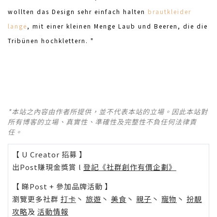
wollten das Design sehr einfach halten
brautkleider
lange
, mit einer kleinen Menge Laub und Beeren, die die
Tribünen hochklettern. "
*本站之內容由作者所提供，並不代表本站的立場。因此本站對
所有博客的立場、真實性、準確性及完整性不負任何法律責
任。
【 U Creator 招募 】
出Post賺現金獎賞 l
登記《社群創作有價企劃》
【 睇Post + 參加品牌活動 】
瀏覽更多社群
打卡
丶
旅遊
丶
美食
丶
親子
丶
寵物
丶
扮靚
攻略
及
活動情報