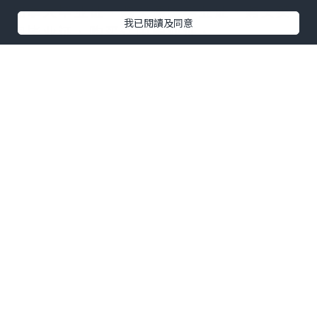
加拿大毕业证、购买德国毕业证、购买英
我已閱讀及同意
国毕业证、购买法国毕业证、
购买 新西兰毕业证、制做国外毕业证、制
做美国毕业证、制做澳洲毕业证、制做加
拿大毕业证、制做德国毕业证、
制做 英国毕业证、制做新西兰毕业证、制
做法国毕业证诚信专业办理美国毕业证,成
绩单.美国各大学毕业证书成绩单一比一制
作
#澳洲文凭毕业证#英国毕业证#英国文凭#
加拿大文凭毕业证#新西兰毕业证#法国毕
业证#德国毕业证#
铸就十年，十年品质！信誉！实体公司！
可以视频看办公环境样板，如需办理真实