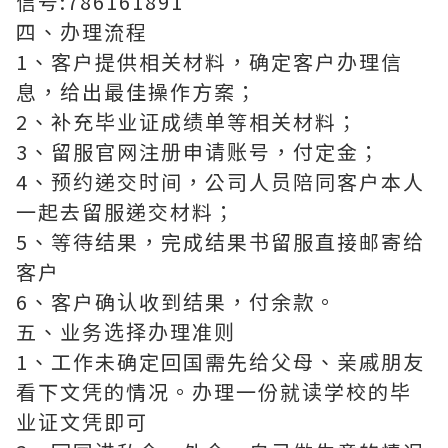
信号:786161891
四、办理流程
1、客户提供相关材料，确定客户办理信
息，给出最佳操作方案；
2、补充毕业证成绩单等相关材料；
3、留服官网注册申请账号，付定金；
4、预约递交时间，公司人员陪同客户本人
一起去留服递交材料；
5、等待结果，完成结果书留服直接邮寄给
客户
6、客户确认收到结果，付余款。
五、业务选择办理准则
1、工作未确定回国需先给父母、亲戚朋友
看下文凭的情况。办理一份就读学校的毕
业证文凭即可