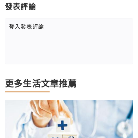
發表評論
登入
發表評論
更多生活文章推薦