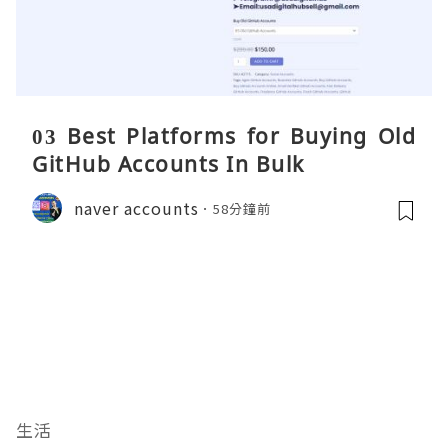
03 Best Platforms for Buying Old
GitHub Accounts In Bulk
naver accounts
58分鐘前
生活