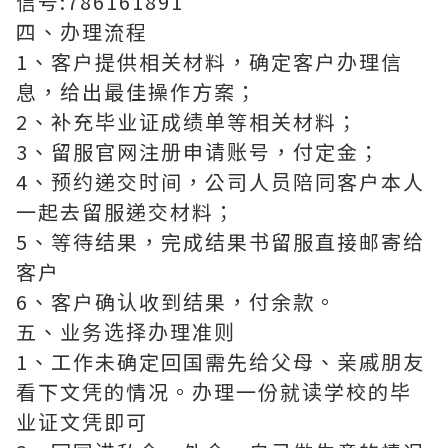
信号:786161891
四、办理流程
1、客户提供相关材料，确定客户办理信
息，给出最佳操作方案；
2、补充毕业证成绩单等相关材料；
3、留服官网注册申请账号，付定金；
4、预约递交时间，公司人员陪同客户本人
一起去留服递交材料；
5、等待结果，完成结果书留服直接邮寄给
客户
6、客户确认收到结果，付余款。
五、业务选择办理准则
1、工作未确定回国需先给父母、亲戚朋友
看下文凭的情况。办理一份就读学校的毕
业证文凭即可