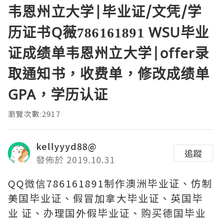
韦恩州立大学|毕业证/文凭/学
历证书Q薇786161891 WSU毕业
证成绩单韦恩州立大学|offer录
取通知书，收费单，修改成绩单
GPA，学历认证
瀏覽次數:2917
kellyyyd88@
追蹤
發佈於 2019.10.31
QQ微信786161891制作澳洲毕业证、仿制
美国毕业证、假冒加拿大毕业证、英国毕
业 证、办理国外假毕业证、购买德国毕业