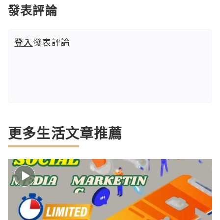
發表評論
登入
發表評論
更多生活文章推薦