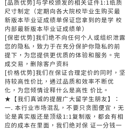
[品质优势]与学校颁发的相关证件1:1纸质
尺寸制定（定期向各大院校毕业生购买最
新版本毕业证成绩单保证您拿到的是学 校
内部最新版本毕业证成绩单）
[保密优势]我们绝不向任何个人或组织泄露
您的隐私，致力于在充分保护你隐私的前
提下，为您提供更优质的体验和服务。完
成交易，删除客户资料
[价格优势]我们在保证合理定价的同时，坚
持较高性价比，通过品质和效率不断优
化，为您倾情诠释什么是高性 价比。
★【我们真诚的提醒广大留学生朋友】：
一. 本行业市场混乱，不要只贪图便宜，无
论是真实版还是顶级1:1复制版，都会有相
应的成本在里面，我们绝对保 证一分钱一