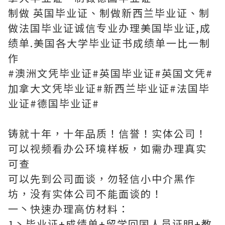
制做 英国毕业证、制做新西兰毕业证、制
做法国毕业证诚信专业办理美国毕业证,成
绩单.美国各大学毕业证书成绩单一比一制
作
#澳洲文凭毕业证#英国毕业证#英国文凭#
加拿大文凭毕业证#新西兰毕业证#法国毕
业证#德国毕业证#
铸就十年，十年品质！信誉！实体公司！
可以视频看办公环境样板，如需办理真实
可查
可以先到公司面谈，勿轻信小中介黑作
坊，没有实体公司不能面谈的！
一丶快速办理高仿材料：
1丶毕业证+成绩单+留学回国人员证明+教