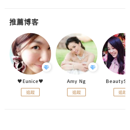
推薦博客
h 夏沫
♥Eunice♥
Amy Ng
追蹤
追蹤
追蹤