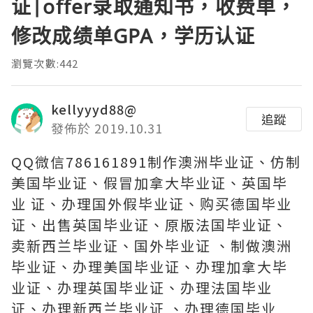
证|offer录取通知书，收费单，
修改成绩单GPA，学历认证
瀏覽次數:442
kellyyyd88@
追蹤
發佈於 2019.10.31
QQ微信786161891制作澳洲毕业证、仿制
美国毕业证、假冒加拿大毕业证、英国毕
业 证、办理国外假毕业证、购买德国毕业
证、出售英国毕业证、原版法国毕业证、
卖新西兰毕业证、国外毕业证 、制做澳洲
毕业证、办理美国毕业证、办理加拿大毕
业证、办理英国毕业证、办理法国毕业
证、办理新西兰毕业证 、办理德国毕业