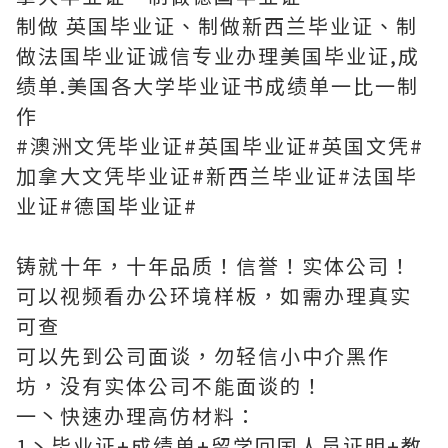
制做 英国毕业证、制做新西兰毕业证、制
做法国毕业证诚信专业办理美国毕业证,成
绩单.美国各大学毕业证书成绩单一比一制
作
#澳洲文凭毕业证#英国毕业证#英国文凭#
加拿大文凭毕业证#新西兰毕业证#法国毕
业证#德国毕业证#
铸就十年，十年品质！信誉！实体公司！
可以视频看办公环境样板，如需办理真实
可查
可以先到公司面谈，勿轻信小中介黑作
坊，没有实体公司不能面谈的！
一丶快速办理高仿材料：
1丶毕业证+成绩单+留学回国人员证明+教