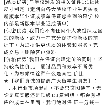
[品质优势]与学校颁发的相关证件1:1纸质
尺寸制定（定期向各大院校毕业生购买最
新版本毕业证成绩单保证您拿到的是学 校
内部最新版本毕业证成绩单）
[保密优势]我们绝不向任何个人或组织泄露
您的隐私，致力于在充分保护你隐私的前
提下，为您提供更优质的体验和服务。完
成交易，删除客户资料
[价格优势]我们在保证合理定价的同时，坚
持较高性价比，通过品质和效率不断优
化，为您倾情诠释什么是高性 价比。
★【我们真诚的提醒广大留学生朋友】：
一. 本行业市场混乱，不要只贪图便宜，无
论是真实版还是顶级1:1复制版，都会有相
应的成本在里面，我们绝对保 证一分钱一