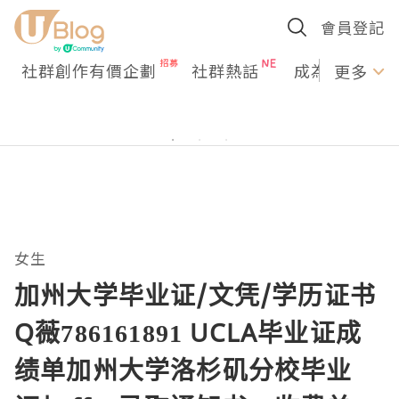
會員登記
社群創作有價企劃
社群熱話
成為U Creato
更多
女生
加州大学毕业证/文凭/学历证书
Q薇786161891 UCLA毕业证成
绩单加州大学洛杉矶分校毕业