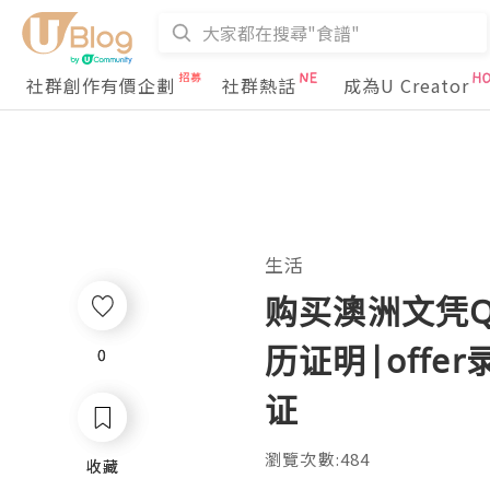
社群創作有價企劃
社群熱話
成為U Creator
生活
购买澳洲文凭Q薇
历证明|off
0
0
证
瀏覽次數:484
收藏
收藏