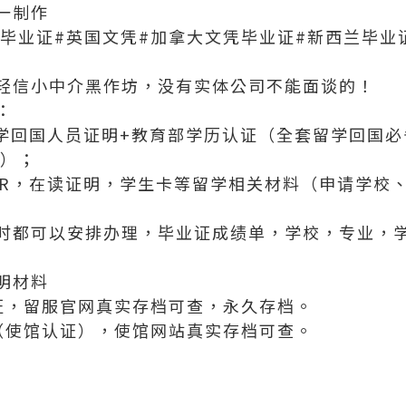
一制作
国毕业证#英国文凭#加拿大文凭毕业证#新西兰毕业
轻信小中介黑作坊，没有实体公司不能面谈的！
：
留学回国人员证明+教育部学历认证（全套留学回国
代）；
FER，在读证明，学生卡等留学相关材料（申请学校
时都可以安排办理，毕业证成绩单，学校，专业，
明材料
证，留服官网真实存档可查，永久存档。
（使馆认证），使馆网站真实存档可查。
；