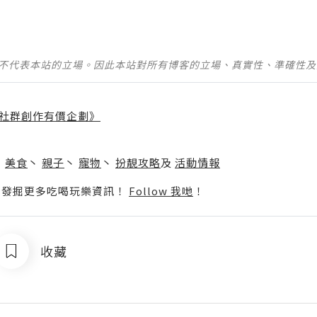
並不代表本站的立場。因此本站對所有博客的立場、真實性、準確性
社群創作有價企劃》
】
丶
美食
丶
親子
丶
寵物
丶
扮靚攻略
及
活動情報
p啦！發掘更多吃喝玩樂資訊！
Follow 我哋
！
收藏