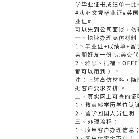
学毕业证书成绩单一比
#澳洲文凭毕业证#英
业证#
可以先到公司面谈，勿
一丶快速办理高仿材料
1丶毕业证+成绩单+
亲朋好友一份 完美交
2、雅思、托福，OF
都可以用到 ）。
注：上述高仿材料，随
据客户要求安排 。
二、真实网上可查的证
1、教育部学历学位认
2、留学回国人员证明
三、办理流程：
1、收集客户办理信息
2、客户付定金下单；