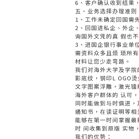
6、客户确认收到结果
五、业务选择办理准则
1、工作未确定回国需
2、回国进私企、外企
询国外文凭的真 假也
3、进国企银行事业单
需资料众多且烦 琐所
材料让您少走弯路。
我们对海外大学及学院
影底纹，钢印L OGO
文字图案浮雕，激光镭
海外客户群体的 认可
同时能做到与时俱进，
通知书，在读证明等相
能够在第一时间掌握最
时 间收集到原版 实物
我们的优势：