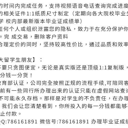
定的时间内完成任务，支持视频语音电话查询完成进
发的相关证件1:1纸质尺寸制定（定期向各大院校毕
学 校内部最新版本毕业证成绩单）
向任何个人或组织泄露您的隐私，致力于在充分保护
。完 成交易，删除客户资料
证合理定价的同时，坚持较高性价比，通过品质和效
大留学生朋友】：
不要只贪图便宜，无论是真实版还是顶级1:1复制
一分钱一分货！
及教育部认证，公司完全按照正规的流程手续,可陪同
目前有一些同行所办理出来的认证只能在虚假网站查询
不可能永久存档。那样是对学生的不负责任，在办理
度，我们会让您清楚看到，你所投入的每一分钱都能
中止付款。
QQ:786161891 微信号:786161891 办理毕