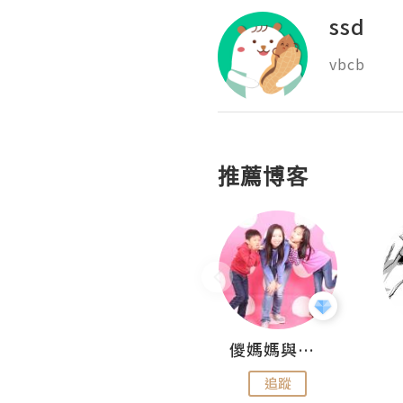
ssd
vbcb
推薦博客
Hahakelly的生活點滴
儍媽媽與兩隻小魔怪之家
追蹤
追蹤