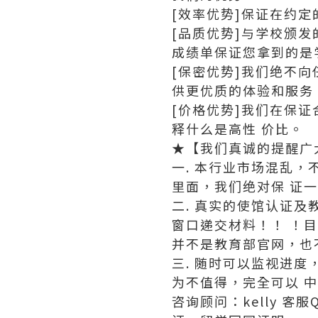
[效率优势]保证在约
[品质优势]与学校颁
成绩单保证您拿到的是
[保密优势]我们绝不
供更优质的体验和服务
[价格优势]我们在保
释什么是高性 价比。
★【我们真诚的提醒广
一. 本行业市场混乱，
里面，我们绝对保 证
二. 真实的使馆认证
窗口递交材料！！ ！
并不是教育部官网，也
三. 随时可以监视进
为不值得，完全可以 
咨询顾问：kelly 客服