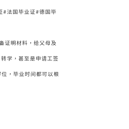
证#法国毕业证#德国毕
必备证明材料，给父母及
、转学，甚至是申请工签
学位，毕业时间都可以根