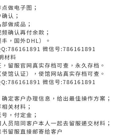
作点做电子图；
户确认；
品部做成品；
视频确认再付余款；
丰，国外DHL）。
:786161891 微信号:786161891
明材料
证，留服官网真实存档可查，永久存档。
（使馆认证），使馆网站真实存档可查。
:786161891 微信号:786161891
，确定客户办理信息，给出最佳操作方案；
等相关材料；
账号，付定金；
司人员陪同客户本人一起去留服递交材料；
果书留服直接邮寄给客户