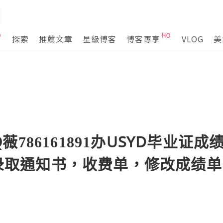
探索
推薦文章
星級博客
博客專享
VLOG
美
786161891办USYD毕业证
er录取通知书，收费单，修改成绩单