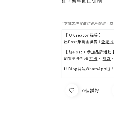
证，留学回国证明
*本站之內容由作者所提供，
【 U Creator 招募 】
出Post賺現金獎賞 l
登記《
【 睇Post + 參加品牌活動 
瀏覽更多社群
打卡
丶
旅遊
U Blog開咗WhatsAp
0個讚好