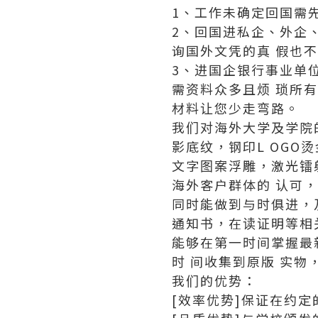
1、工作未确定回国需
2、回国进私企、外企
询国外文凭的真 假也
3、进国企银行事业单
需资料众多且烦 琐所
材料让您少走弯路。
我们对海外大学及学院
影底纹，钢印L OGO
文字图案浮雕，激光镭
海外客户群体的 认可
同时能做到与时俱进，
通知书，在读证明等相
能够在第一时间掌握最
时 间收集到原版 实物
我们的优势：
[效率优势]保证在约