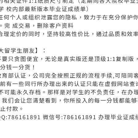
发的相关证件1:1纸质尺寸制定（定期向各大院校毕
学 校内部最新版本毕业证成绩单）
向任何个人或组织泄露您的隐私，致力于在充分保护
。完 成交易，删除客户资料
证合理定价的同时，坚持较高性价比，通过品质和效
大留学生朋友】：
不要只贪图便宜，无论是真实版还是顶级1:1复制
一分钱一分货！
及教育部认证，公司完全按照正规的流程手续,可陪同
目前有一些同行所办理出来的认证只能在虚假网站查询
不可能永久存档。那样是对学生的不负责任，在办理
度，我们会让您清楚看到，你所投入的每一分钱都能
中止付款。
QQ:786161891 微信号:786161891 办理毕