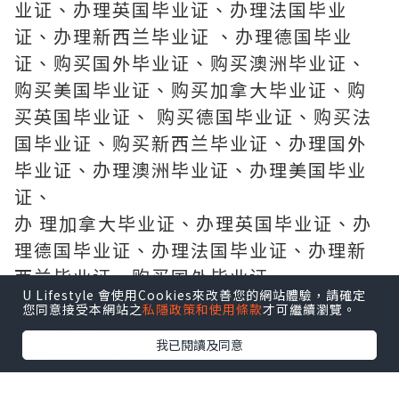
业证、办理英国毕业证、办理法国毕业
证、办理新西兰毕业证 、办理德国毕业
证、购买国外毕业证、购买澳洲毕业证、
购买美国毕业证、购买加拿大毕业证、购
买英国毕业证、 购买德国毕业证、购买法
国毕业证、购买新西兰毕业证、办理国外
毕业证、办理澳洲毕业证、办理美国毕业
证、
办 理加拿大毕业证、办理英国毕业证、办
理德国毕业证、办理法国毕业证、办理新
西兰毕业证、购买国外毕业证、
U Lifestyle 會使用Cookies來改善您的網站體驗，請確定
购 买澳洲毕业证、购买美国毕业证、购买
您同意接受本網站之
私隱政策和使用條款
才可繼續瀏覽。
加拿大毕业证、购买德国毕业证、购买英
我已閱讀及同意
国毕业证、购买法国毕业证、
购买 新西兰毕业证、制做国外毕业证、制