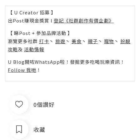
【 U Creator 招募 】
出Post賺現金獎賞 l
登記《社群創作有價企劃》
【 睇Post + 參加品牌活動 】
瀏覽更多社群
打卡
丶
旅遊
丶
美食
丶
親子
丶
寵物
丶
扮靚
攻略
及
活動情報
U Blog開咗WhatsApp啦！發掘更多吃喝玩樂資訊！
Follow 我哋
！
0個讚好
收藏