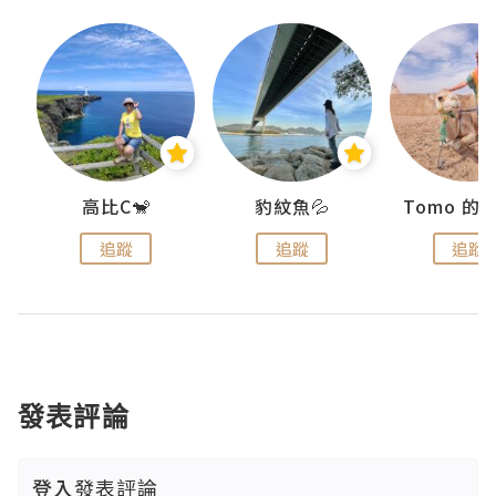
)
高比C🐒
豹紋魚💦
追蹤
追蹤
追蹤
發表評論
登入
發表評論